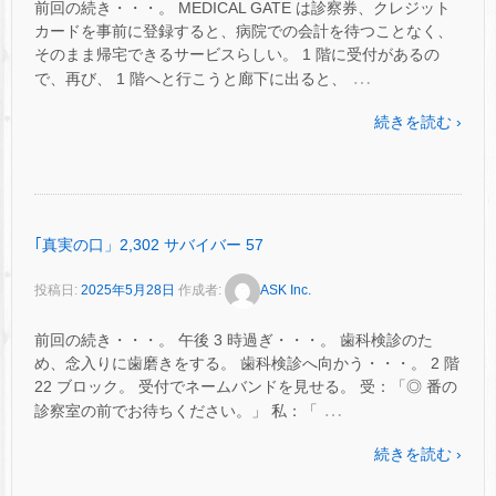
前回の続き・・・。 MEDICAL GATE は診察券、クレジット
カードを事前に登録すると、病院での会計を待つことなく、
そのまま帰宅できるサービスらしい。 1 階に受付があるの
…
で、再び、 1 階へと行こうと廊下に出ると、
続きを読む ›
｢真実の口」2,302 サバイバー 57
投稿日:
2025年5月28日
作成者:
ASK Inc.
前回の続き・・・。 午後 3 時過ぎ・・・。 歯科検診のた
め、念入りに歯磨きをする。 歯科検診へ向かう・・・。 2 階
22 ブロック。 受付でネームバンドを見せる。 受：「◎ 番の
…
診察室の前でお待ちください。」 私：「
続きを読む ›