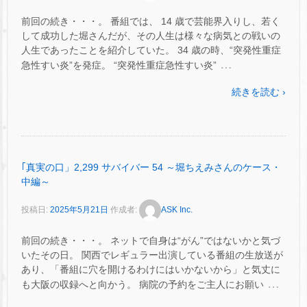
前回の続き・・・。 番組では、 14 歳で芸能界入りし、若く
して成功した堀さんだが、その人生は様々な病気との戦いの
人生であったことを紹介していた。 34 歳の時、“突発性重症
…
急性すい炎”を発症。 “突発性重症急性すい炎”
続きを読む ›
｢真実の口」2,299 サバイバー 54 ～堀ちえみさんのケース・
中編～
投稿日:
2025年5月21日
作成者:
ASK Inc.
前回の続き・・・。 ネットで自身は“がん”ではないかと気づ
いたその日。 関西でレギュラー出演している番組の生放送が
あり、「番組に穴を開けるわけにはいかないから」と気丈に
…
も大阪の収録へと向かう。 病院の予約をご主人にお願い