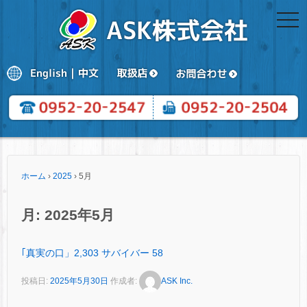
togg
navi
ホーム
›
2025
›
5月
月:
2025年5月
｢真実の口」2,303 サバイバー 58
投稿日:
2025年5月30日
作成者:
ASK Inc.