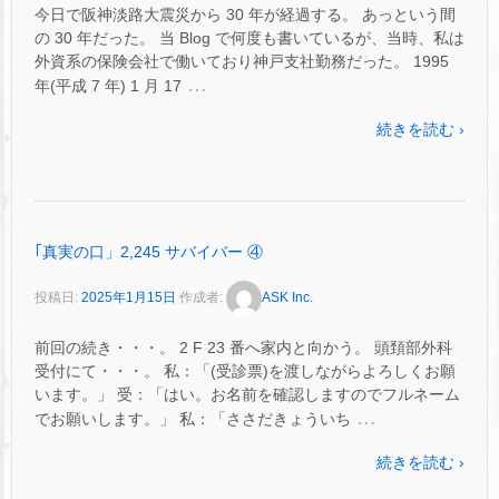
今日で阪神淡路大震災から 30 年が経過する。 あっという間
の 30 年だった。 当 Blog で何度も書いているが、当時、私は
外資系の保険会社で働いており神戸支社勤務だった。 1995
…
年(平成 7 年) 1 月 17
続きを読む ›
｢真実の口」2,245 サバイバー ④
投稿日:
2025年1月15日
作成者:
ASK Inc.
前回の続き・・・。 2 F 23 番へ家内と向かう。 頭頚部外科
受付にて・・・。 私：「(受診票)を渡しながらよろしくお願
います。」 受：「はい。お名前を確認しますのでフルネーム
…
でお願いします。」 私：「ささだきょういち
続きを読む ›