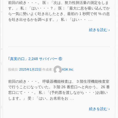
前回の続き・・・。 医：「次は、努力性肺活量の測定をしま
す。」 私：「はい・・・？」 医：「最大に息を吸い込んでか
ら一気に勢いよく吐き出したとき、最初の 1 秒間で何 % の息
…
を吐き出せるかを調べます。」 私：「はい・・
続きを読む ›
｢真実の口」2,248 サバイバー ⑥
投稿日:
2025年1月22日
作成者:
ASK Inc.
前回の続き・・・。 呼吸器機能検査は、 3 階生理機能検査室
で行うことになっていた。 3 階 26 番窓口へと向かう。 26 番
窓口にて・・・。 私：「(予約票を渡しながら・・・)お願い
…
します。」 受：「はい。お名前をお
続きを読む ›