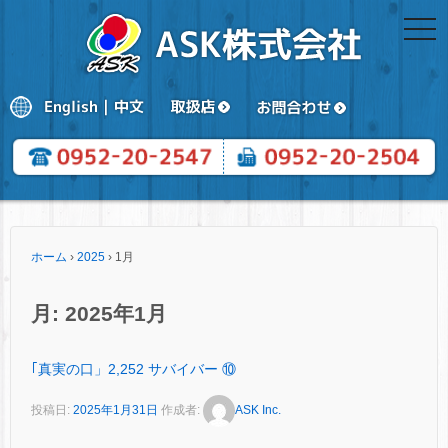
togg
navi
ホーム
›
2025
›
1月
月:
2025年1月
｢真実の口」2,252 サバイバー ⑩
投稿日:
2025年1月31日
作成者:
ASK Inc.