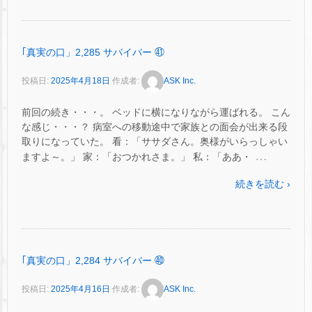
｢真実の口」2,285 サバイバー ㊶
投稿日:
2025年4月18日
作成者:
ASK Inc.
前回の続き・・・。 ベッドに横になりながら運ばれる。 こん
な感じ・・・？ 病室への移動途中で家族との面会が出来る段
取りになっていた。 看：「ササダさん。奥様がいらっしゃい
…
ますよ～。」 家：「おつかれさま。」 私：「ああ・
続きを読む ›
｢真実の口」2,284 サバイバー ㊵
投稿日:
2025年4月16日
作成者:
ASK Inc.