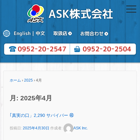
togg
navi
ホーム
›
2025
›
4月
月:
2025年4月
｢真実の口」2,290 サバイバー ㊻
投稿日:
2025年4月30日
作成者:
ASK Inc.