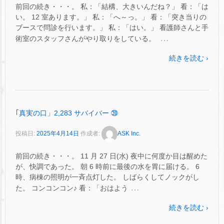
前回の続き・・・。 私：「結構、大きいんだね？」 看：「は
い。 12 室あります。」 私：「へ～っ。」 看：「突き当りの
ブースで問診を行います。」 私：「はい。」 看護師さんと手
…
術室のスタッフさんがやり取りをしている。
続きを読む ›
｢真実の口」2,283 サバイバー ㊴
投稿日:
2025年4月14日
作成者:
ASK Inc.
前回の続き・・・。 11 月 27 日(水) 夜中に何度か目は醒めた
が、快調であった。 朝 6 時前に最後の水を胃に届ける。 6
時、病棟の照明が一斉点灯した。 しばらくしてノックがし
…
た。 コンコンコン♪ 看：「おはよう
続きを読む ›