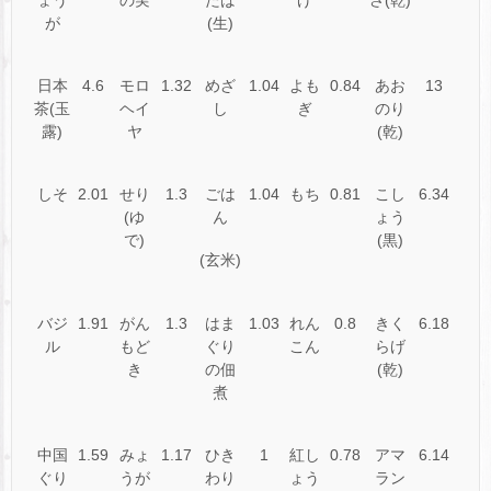
が
(生)
日本
4.6
モロ
1.32
めざ
1.04
よも
0.84
あお
13
茶(玉
ヘイ
し
ぎ
のり
露)
ヤ
(乾)
しそ
2.01
せり
1.3
ごは
1.04
もち
0.81
こし
6.34
(ゆ
ん
ょう
で)
(黒)
(玄米)
バジ
1.91
がん
1.3
はま
1.03
れん
0.8
きく
6.18
ル
もど
ぐり
こん
らげ
き
の佃
(乾)
煮
中国
1.59
みょ
1.17
ひき
1
紅し
0.78
アマ
6.14
ぐり
うが
わり
ょう
ラン