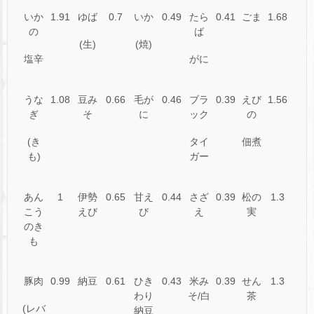
いか
1.91
ゆば
0.7
いか
0.49
たら
0.41
ごま
1.68
の
ば
(生)
(焼)
塩辛
がに
うな
1.08
豆み
0.66
毛が
0.46
ブラ
0.39
えび
1.56
ぎ
そ
に
ック
の
(き
タイ
佃煮
も)
ガー
あん
1
伊勢
0.65
甘え
0.44
さざ
0.39
松の
1.3
こう
えび
び
え
実
のき
も
豚肉
0.99
納豆
0.61
ひき
0.43
米み
0.39
せん
1.3
わり
そ/白
茶
(レバ
納豆