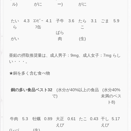
ル)
がに
ー)
がに
たい
4.3
ｺﾝﾋﾞｰ
4.1
子牛
3.6
たら
3.1
ごま
5.9
ら
ﾌ缶
こ
ばら
がい
肉
(生)
亜鉛の摂取推奨量は、成人男子：9mg、成人女子：7mg らし
い・・・。
★銅を多く含む食べ物
銅の多い食品ベスト32
(水分が40%以上の食品
(水分40%
で)
未満のベス
ト8)
牛肉
5.3
牡蠣
0.89
大正
0.61
たこ
0.43
干し
5.17
えび
えび
(レバ
(生)