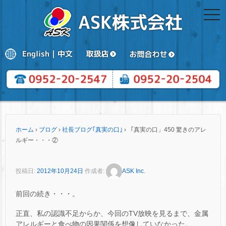
togg
navi
ホーム
›
ブログ
›
社長ブログ｢真実の口｣
›
「真実の口」450 驚きのアレ
ルギー・・・②
投稿日:
2012年10月24日
作成者:
ASK Inc.
前回の続き・・・。
正直、私の認識不足からか、今回のTV放映を見るまで、金属
アレルギーと食べ物の因果関係を想像していなかった。