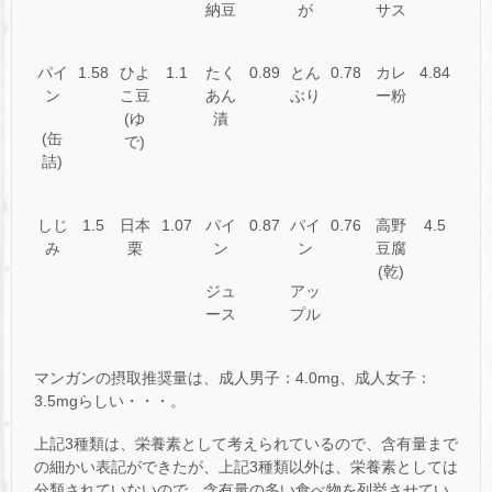
納豆
が
サス
パイ
1.58
ひよ
1.1
たく
0.89
とん
0.78
カレ
4.84
ン
こ豆
あん
ぶり
ー粉
(ゆ
漬
(缶
で)
詰)
しじ
1.5
日本
1.07
パイ
0.87
パイ
0.76
高野
4.5
み
栗
ン
ン
豆腐
(乾)
ジュ
アッ
ース
プル
マンガンの摂取推奨量は、成人男子：4.0mg、成人女子：
3.5mgらしい・・・。
上記3種類は、栄養素として考えられているので、含有量まで
の細かい表記ができたが、上記3種類以外は、栄養素としては
分類されていないので、含有量の多い食べ物を列挙させてい