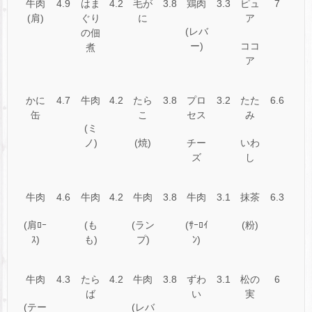
牛肉
4.9
はま
4.2
毛が
3.8
鶏肉
3.3
ピュ
7
(肩)
ぐり
に
ア
(レバ
の佃
ー)
ココ
煮
ア
かに
4.7
牛肉
4.2
たら
3.8
プロ
3.2
たた
6.6
缶
こ
セス
み
(ミ
ノ)
(焼)
チー
いわ
ズ
し
牛肉
4.6
牛肉
4.2
牛肉
3.8
牛肉
3.1
抹茶
6.3
(肩ﾛｰ
(も
(ラン
(ｻｰﾛｲ
(粉)
ｽ)
も)
プ)
ﾝ)
牛肉
4.3
たら
4.2
牛肉
3.8
ずわ
3.1
松の
6
ば
い
実
(テー
(レバ