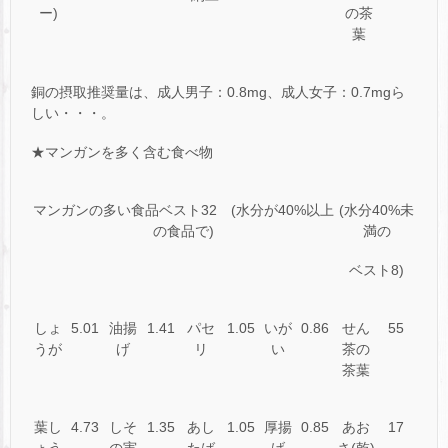
ー)
の茶
葉
銅の摂取推奨量は、成人男子：0.8mg、成人女子：0.7mgら
しい・・・。
★マンガンを多く含む食べ物
マンガンの多い食品ベスト32 (水分が40%以上
(水分40%未
の食品で)
満の
ベスト8)
しょ
5.01
油揚
1.41
パセ
1.05
いが
0.86
せん
55
うが
げ
リ
い
茶の
茶葉
葉し
4.73
しそ
1.35
あし
1.05
厚揚
0.85
あお
17
ょう
の実
たば
げ
さ(乾)