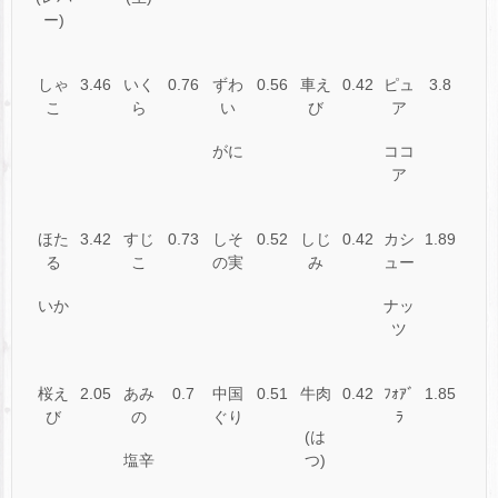
ー)
しゃ
3.46
いく
0.76
ずわ
0.56
車え
0.42
ピュ
3.8
こ
ら
い
び
ア
がに
ココ
ア
ほた
3.42
すじ
0.73
しそ
0.52
しじ
0.42
カシ
1.89
る
こ
の実
み
ュー
いか
ナッ
ツ
桜え
2.05
あみ
0.7
中国
0.51
牛肉
0.42
ﾌｫｱﾞ
1.85
び
の
ぐり
ﾗ
(は
塩辛
つ)