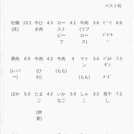
ベスト8)
牡蠣
13.2
牛ひ
4.3
ロー
4.1
牛肉
3.6
ﾋﾞｰﾌ
8.8
(生)
き肉
スト
(リブ
ｼﾞｬｰｷ
ビー
ロー
ｰ
フ
ス)
豚肉
6.9
牛肉
4.2
牛肉
4
マト
3.4
ﾊﾟﾙﾒ
7.3
ン
ｻﾞﾝ
(レバ
(ひ
(もも)
ー)
れ)
(もも)
ﾁｰｽﾞ
ほや
5.3
たま
4.2
いか
3.9
しゃ
3.3
煮干
7.2
ご
なご
こ
し
(卵
黄)