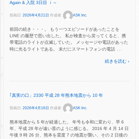
Again & 入院 3日目 ⅰ～
投稿日:
2026年4月21日
作成者:
ASK Inc.
前回の続き・・・。 もう一つエピソードがあったことを
LINE の履歴で思い出した。 私が検査から戻ってくると、携
帯電話のライトが点滅していた。 メッセージや電話があった
…
時に光るライトである。 未だにスマートフォンの電話
続きを読む ›
｢真実の口」2330 平成 28 年熊本地震から 10 年
投稿日:
2026年4月16日
作成者:
ASK Inc.
熊本地震から 5 年が経過した。 年号も令和に変わり、早 6
年、平成 28 年が遠い昔のように感じる。 2016 年 4 月 14 日
午後 9 時 26 分、熊本を震度 7 の地震が襲い、その 2 日後の