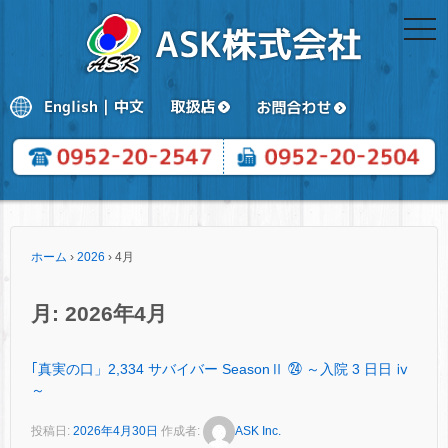
togg
navi
ホーム
›
2026
›
4月
月:
2026年4月
｢真実の口」2,334 サバイバー SeasonⅡ ㉔ ～入院 3 日日 ⅳ
～
投稿日:
2026年4月30日
作成者:
ASK Inc.