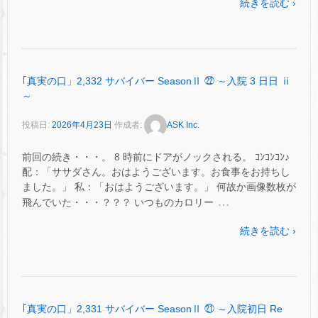
続きを読む ›
｢真実の口」2,332 サバイバー SeasonⅡ ㉒ ～入院 3 日日 ⅱ
～
投稿日:
2026年4月23日
作成者:
ASK Inc.
前回の続き・・・。 8 時前にドアがノックされる。 ｺﾝｺﾝｺﾝ♪
配：「ササダさん。おはようございます。お食事をお持ちし
ました。」 私：「おはようございます。」 何故か画像数枚が
…
飛んでいた・・・？？？ いつものカロリー
続きを読む ›
｢真実の口」2,331 サバイバー SeasonⅡ ㉑ ～入院初日 Re