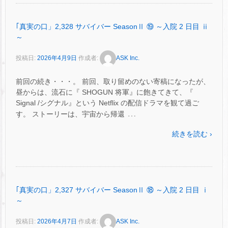
｢真実の口」2,328 サバイバー SeasonⅡ ⑲ ～入院 2 日目 ⅱ
～
投稿日:
2026年4月9日
作成者:
ASK Inc.
前回の続き・・・。 前回、取り留めのない寄稿になったが、
昼からは、流石に『 SHOGUN 将軍』に飽きてきて、『
Signal /シグナル』という Netflix の配信ドラマを観て過ご
…
す。 ストーリーは、宇宙から帰還
続きを読む ›
｢真実の口」2,327 サバイバー SeasonⅡ ⑱ ～入院 2 日目 ⅰ
～
投稿日:
2026年4月7日
作成者:
ASK Inc.