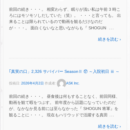
前回の続き・・・。 相変わらず、眠りが浅い私は午前 3 時こ
ろにはモソモソしだしていた（笑）。 ・・・と言っても。 出
来ることは限られているので動画を観るだけなのだ
…
が・・・。 面白くないなと思いながらも『 SHOGUN
続きを読む ›
｢真実の口」2,326 サバイバー SeasonⅡ ⑰ ～入院初日 ⅲ ～
投稿日:
2026年4月2日
作成者:
ASK Inc.
前回の続き・・・。 昼食後は何もすることなく、前回同様、
動画を観て暇をつぶす。 前年度から話題になっていたのだ
が、なかなか見る前には至らなかった『 SHOGUN 将軍』を
…
観ることに・・・。 現在もハリウッドで活躍する真田
続きを読む ›