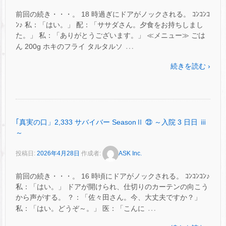
前回の続き・・・。 18 時過ぎにドアがノックされる。 ｺﾝｺﾝｺ
ﾝ♪ 私：「はい。」 配：「ササダさん。夕食をお持ちしまし
た。」 私：「ありがとうございます。」 ≪メニュー≫ ごは
…
ん 200g ホキのフライ タルタルソ
続きを読む ›
｢真実の口」2,333 サバイバー SeasonⅡ ㉓ ～入院 3 日日 ⅲ
～
投稿日:
2026年4月28日
作成者:
ASK Inc.
前回の続き・・・。 16 時頃にドアがノックされる。 ｺﾝｺﾝｺﾝ♪
私：「はい。」 ドアが開けられ、仕切りのカーテンの向こう
から声がする。 ？：「佐々田さん。今、大丈夫ですか？」
…
私：「はい。どうぞ～。」 医：「こんに