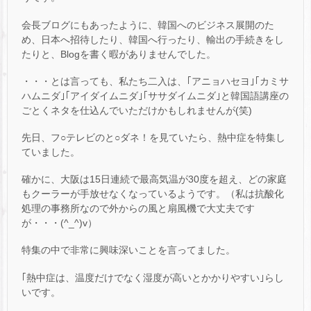
会長ブログにもあったように、韓国へのビジネス展開のた
め、日本へ招待したり、韓国へ行ったり、輸出の手続きをし
たりと、Blogを書く暇がありませんでした。
・・・とは言っても、私たち二入は、｢アニョハセヨ｣｢カミサ
ハムニダ｣｢アイダイムニダ｣｢ササダイムニダ｣と韓国語講座の
ごとくネタを仕込んでいただけかもしれませんが(笑)
先日、フ○テレビのと○ダネ！を見ていたら、熱中症を特集し
ていました。
確かに、大阪は15日連続で最高気温が30度を超え、どの家庭
もクーラーが手放せなくなっているようです。（私は抗酸化
処理の事務所なので外からの風と扇風機で大丈夫です
が・・・(^_^)v）
特集の中で非常に興味深いことを言ってました。
｢熱中症は、温度だけでなく湿度が高いとかかりやすい｣らし
いです。