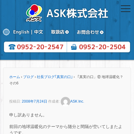
togg
navi
ホーム
›
ブログ
›
社長ブログ｢真実の口｣
›
「真実の口」⑫ 地球温暖化？
その6
投稿日:
2008年7月24日
作成者:
ASK Inc.
申し訳ありません。
前回の地球温暖化のテーマから随分と間隔が空いてしまたよ
うです。