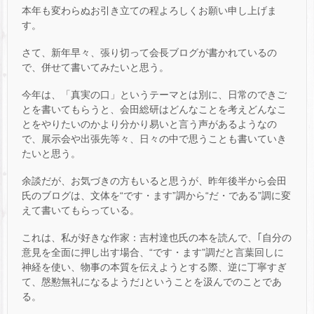
本年も変わらぬお引き立ての程よろしくお願い申し上げま
す。
さて、新年早々、張り切って会長ブログが書かれているの
で、併せて書いてみたいと思う。
今年は、「真実の口」というテーマとは別に、日常のできご
とを書いてもらうと、会田総研はどんなことを考えどんなこ
とをやりたいのかより分かり易いと言う声があるようなの
で、展示会や出張先等々、日々の中で思うことも書いていき
たいと思う。
余談だが、お気づきの方もいると思うが、昨年後半から会田
氏のブログは、文体を“です・ます”調から“だ・である”調に変
えて書いてもらっている。
これは、私が好きな作家：吉村達也氏の本を読んで、｢自分の
意見を全面に押し出す場合、“です・ます”調だと言葉回しに
神経を使い、物事の本質を伝えようとする際、逆に丁寧すぎ
て、慇懃無礼になるようだ｣ということを汲んでのことであ
る。