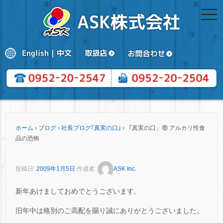
togg
navi
ホーム
›
ブログ
›
社長ブログ｢真実の口｣
›
「真実の口」⑯ アルカリ性食
品の恐怖
投稿日:
2009年1月5日
作成者:
ASK Inc.
新年あけましておめでとうございます。
旧年中は格別のご高配を賜り誠にありがとうございました。