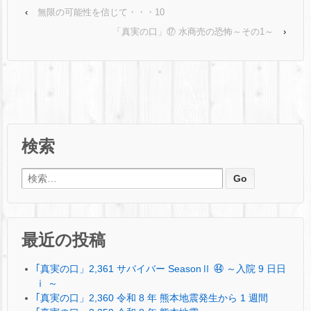
‹
無限の可能性を信じて・・・10
「真実の口」⑰ 水商売の恐怖～その1～
›
検索
検索:
最近の投稿
｢真実の口」2,361 サバイバー SeasonⅡ ㊹ ～入院 9 日日
ⅰ ～
｢真実の口」2,360 令和 8 年 熊本地震発生から 1 週間