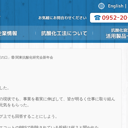
実の口」⑱ 関東抗酸化研究会新年会
した。
の現状でも、事業を着実に伸ばして、皆が明るく仕事に取り組ん
元気をもらった。
グ上でも回答することにしよう。
エコットのBBSで削除されている投稿は何？と聞かれた。