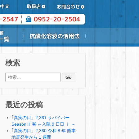
検索
検索:
最近の投稿
｢真実の口」2,361 サバイバー
SeasonⅡ ㊹ ～入院 9 日日 ⅰ ～
｢真実の口」2,360 令和 8 年 熊本
地震発生から 1 週間