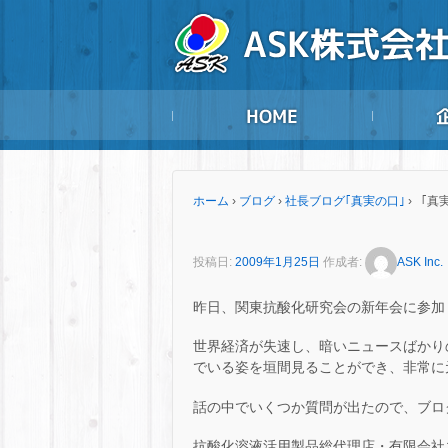
ホーム
›
ブログ
›
社長ブログ｢真実の口｣
›
「真
投稿日:
2009年1月25日
作成者:
ASK Inc.
昨日、関東抗酸化研究会の新年会に参加
世界経済が失速し、暗いニュースばかり
でいる姿を垣間見ることができ、非常に
話の中でいくつか質問が出たので、ブロ
抗酸化溶液活用製品総代理店・有限会社