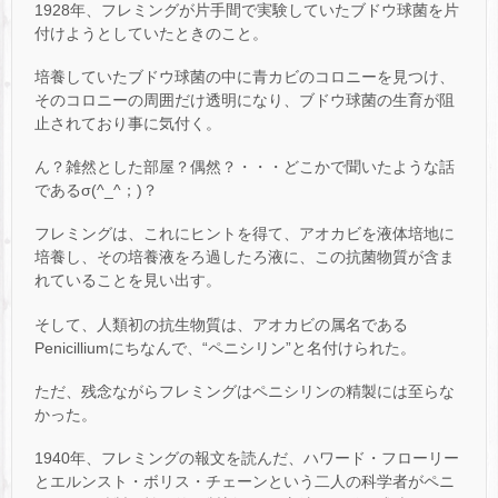
1928年、フレミングが片手間で実験していたブドウ球菌を片
付けようとしていたときのこと。
培養していたブドウ球菌の中に青カビのコロニーを見つけ、
そのコロニーの周囲だけ透明になり、ブドウ球菌の生育が阻
止されており事に気付く。
ん？雑然とした部屋？偶然？・・・どこかで聞いたような話
であるσ(^_^；)？
フレミングは、これにヒントを得て、アオカビを液体培地に
培養し、その培養液をろ過したろ液に、この抗菌物質が含ま
れていることを見い出す。
そして、人類初の抗生物質は、アオカビの属名である
Penicilliumにちなんで、“ペニシリン”と名付けられた。
ただ、残念ながらフレミングはペニシリンの精製には至らな
かった。
1940年、フレミングの報文を読んだ、ハワード・フローリー
とエルンスト・ボリス・チェーンという二人の科学者がペニ