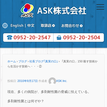
togg
navi
ホーム
›
ブログ
›
社長ブログ｢真実の口｣
›
「真実の口」150 殺す技術か
ら生活かす技術へ・・・②
投稿日:
2010年9月17日
作成者:
ASK Inc.
現在、多くの病院が、多剤耐性菌の脅威に怯えている。
多剤耐性菌とは何ぞや？