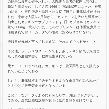
の結果は異常な値を示した。入院後も患者の状態は悪化し、
錯乱と脳症を起こして入院後9日目で昏睡状態になった。検査
の結果、中毒性肝炎と診断され入院17日目に肝臓移植が行わ
れた。患者は入院6ヶ月前から、カフェインを抜いた緑茶から
抽出したカテキンのサプリメントを1日6カプセル（カテキン
量で600mg）飲んでいた。このサプリメントは体重減少用に
使用されており、カナダでの販売は認められていない」
摂取量が極端と言ってしまえば、それまでであるが・・・
その他、フランスやスペインでも、茶カテキン摂取が原因と
疑われる肝臓障害が十数件報告されている
元々、ヨーロッパでは、カテキンは一般医薬品として販売さ
れていたようである
しかし、肝臓移植まで必要とするような重症例がみられたこ
とを受けて販売禁止措置となっている。
このようなデータがあるにも関わらず、お国は”トクホ”とし
て認め、企業は脂肪燃焼を旗印に販売合戦を続けている。