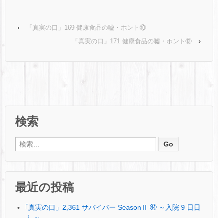
‹
「真実の口」169 健康食品の嘘・ホント⑩
「真実の口」171 健康食品の嘘・ホント⑫
›
検索
検索:
最近の投稿
｢真実の口」2,361 サバイバー SeasonⅡ ㊹ ～入院 9 日日
ⅰ ～