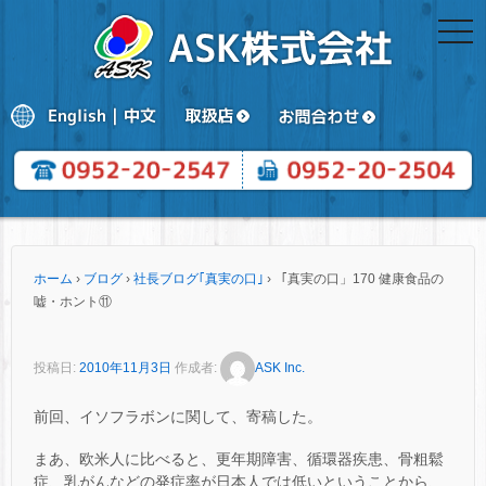
togg
navi
ホーム
›
ブログ
›
社長ブログ｢真実の口｣
›
「真実の口」170 健康食品の
嘘・ホント⑪
投稿日:
2010年11月3日
作成者:
ASK Inc.
前回、イソフラボンに関して、寄稿した。
まあ、欧米人に比べると、更年期障害、循環器疾患、骨粗鬆
症、乳がんなどの発症率が日本人では低いということから、