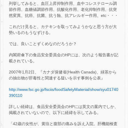
列挙してみると、血圧上昇抑制作用、血中コレステロール調
節作用、血糖値調節作用、抗酸化作用、老化抑制作用、抗突
然変異、抗癌、抗菌、抗う蝕、抗アレルギー作用、etc・・・
これだけ見ると、カテキンを取ってみようかなと思う方が大
勢いるのもうなずける。
では、良いことずくめなのだろうか？
内閣府傘下の食品安全委員会のHPには、次のよう報告書が記
載されている。
2007年1月2日、『カナダ保健省(Health Canada)、緑茶から
の抽出物が肝毒性と関連する疑いを示す事例を公表』
http://www.fsc.go.jp/fsciis/foodSafetyMaterial/show/syu01740
390110
詳しい経緯は、食品安全委員会のHPには英文の案内でしか、
掲載されていないので、以下に経緯を示してみる。
「42歳の女性が、黄疸と腹部の痛みを訴え入院。肝機能検査