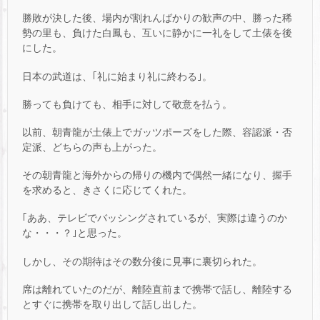
勝敗が決した後、場内が割れんばかりの歓声の中、勝った稀
勢の里も、負けた白鳳も、互いに静かに一礼をして土俵を後
にした。
日本の武道は、｢礼に始まり礼に終わる｣。
勝っても負けても、相手に対して敬意を払う。
以前、朝青龍が土俵上でガッツポーズをした際、容認派・否
定派、どちらの声も上がった。
その朝青龍と海外からの帰りの機内で偶然一緒になり、握手
を求めると、きさくに応じてくれた。
｢ああ、テレビでバッシングされているが、実際は違うのか
な・・・？｣と思った。
しかし、その期待はその数分後に見事に裏切られた。
席は離れていたのだが、離陸直前まで携帯で話し、離陸する
とすぐに携帯を取り出して話し出した。