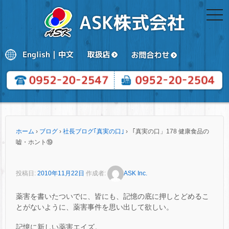
togg
navi
ホーム
›
ブログ
›
社長ブログ｢真実の口｣
›
「真実の口」178 健康食品の
嘘・ホント⑲
投稿日:
2010年11月22日
作成者:
ASK Inc.
薬害を書いたついでに、皆にも、記憶の底に押しとどめるこ
とがないように、薬害事件を思い出して欲しい。
記憶に新しい薬害エイズ。