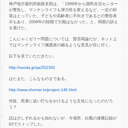
神戸地方裁判所姫路支部は、「1998年から国民生活センター
が警告し、マンナンライフも弾力性を変えるなど、一定の対
策はとっていた。子どもや高齢者に不向きであるとの警告表
示もあり、2008年の段階で欠陥はなかった」と、両親の訴え
を退けた。
こんにゃくゼリー問題については、賛否両論だが、ネット上
ではマンナンライフ擁護派の煽るような意見が目に付く。
以下を見ていただきたい。
http://sooda.jp/qa/252302
はたまた、こんなものまである。
http://www.shomei.tv/project-146.html
何故、死者に追い打ちをかけるような文化になったのだろ
う？
話は少しずれるかも知れないが、今場所、白鳳の連勝記録が
63でストップした。