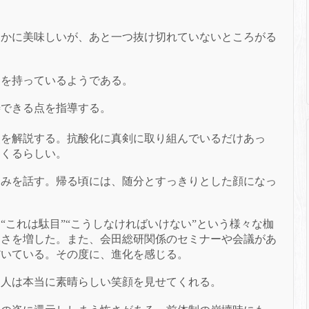
遙かに美味しいが、あと一つ抜け切れていないところがる
覚を持っているようである。
善できる点を指導する。
点を解説する。
抗酸化に真剣に取り組んでいるだけあっ
てくるらしい。
くみを話す。
帰る頃には、随分とすっきりとした顔になっ
“これは駄目”“こうしなければいけない”という様々な枷
しさを増した。
また、会田総研関係のセミナーや会議があ
だいている。
その度に、進化を感じる。
た人は本当に素晴らしい笑顔を見せてくれる。