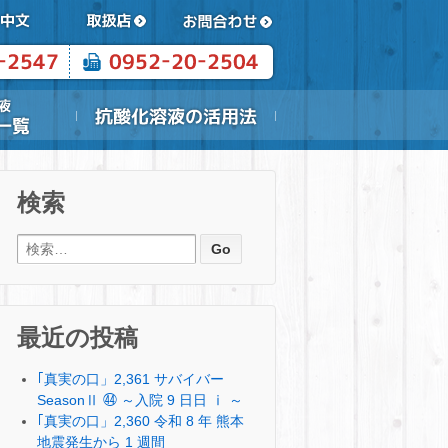
検索
検索:
最近の投稿
｢真実の口」2,361 サバイバー
SeasonⅡ ㊹ ～入院 9 日日 ⅰ ～
｢真実の口」2,360 令和 8 年 熊本
地震発生から 1 週間