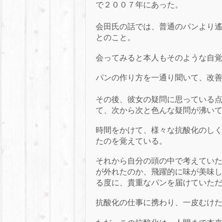
で２００７年にあった。
会田氏の話では、普通のパンより
とのこと。
会ってみると本人もそのような自
パンの作り方を一通り聞いて、改
その後、彼女の疑問に思っている
て、次から次と色んな疑問が沸い
時間をかけて、様々な抗酸化のし
たのを覚えている。
それから自分の頭の中で考えていた
が外れたのか、飛躍的に味が美味
る度に、貴重なパンを届けていた
抗酸化の仕事に携わり、一皮むけ