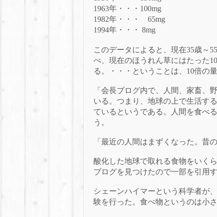
1963年・・・100mg
1982年・・・ 65mg
1994年・・・
8mg
このデータによると、現在
35歳～
べ、現在のほうれん草にはたった1
る。
・・・ということは、
10倍の
「会長ブログ内で、人間、家畜、
いる。
つ
まり、地球の上で生活す
ているというである。
人間を食べ
う。
「最近の人間はまずくなった。昔
酸化した地球で取れる食物をいく
ブログを見つけたので一部を引用
シェーンハイマーという科学者が
験を行った。
食べ物というのは小