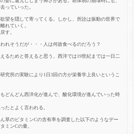
来の姿に還元ししまう怖さがある。
前体制の崩壊時にも、
て去っていった。
が欲望を隠して寄ってくる。
しかし、所詮は振動の世界で
と離れていく。
を戻す。
言われそうだが・・・
人は何故食べるのだろう？
変えるためと答えると思う。
西洋では
19
世紀までは一日二
養研究所の実験により
1
日
3
回の方が栄養学上良いというこ
でもどんどん西洋化が進んで、酸化環境が進んでいった時
減ったとよく言われる。
れん草のビタミン
C
の含有率を調査した以下のようなデー
のビタミンCの量。