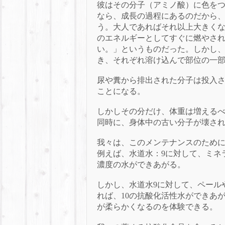
彼はその分子（アミノ酸）に色を
なら、成長の過程にあるのだから
う。大人であればそれ以上大きく
のエネルギーとしてすぐに燃やさ
い。」というものだった。
しかし
き、それぞれ溶け込んで部位の一
尿や糞から排出された分子は投入
ことになる。
しかしその分だけ、体重は増える
同時に、身体中の古い分子が壊さ
我々は、このメンテナンスのため
例えば、水道水：9に対して、ミネ
濃度の水ができあがる。
しかし、水道水9に対して、ペール
れば、10の抗酸化活性水ができあ
が柔らかくなるのを体験できる。