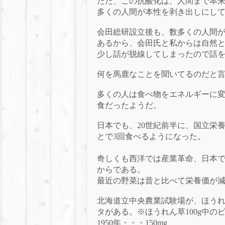
ただ、この抗酸化は、人間まで本
多くの人間が本性を剥き出しにし
会田総研設立後も、数多くの人間
あるから、会田氏と私からは自然
少し話が脱線してしまったので話
何を馬鹿なことを聞いてるのだと
多くの人は食べ物をエネルギーに
食だったようだ。
日本でも、
20
世紀前半に、国立栄
とで
3
回食べるようになった。
奇しくも西洋では産業革命、日本
からである。
最近の野菜は昔と比べて栄養価が
北海道立中央農業試験場が、ほう
タがある。
※ほうれん草
100g中
1950年・・・150mg