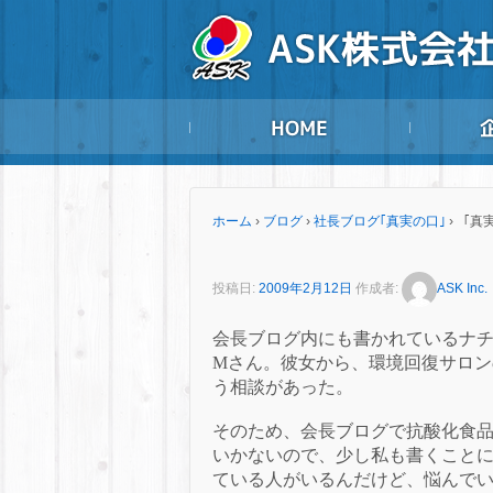
ホーム
›
ブログ
›
社長ブログ｢真実の口｣
›
「真実
投稿日:
2009年2月12日
作成者:
ASK Inc.
会長ブログ内にも書かれているナ
M
さん。
彼女から、環境回復サロン
う相談があった。
そのため、会長ブログで抗酸化食
いかないので、少し私も書くこと
ている人がいるんだけど、悩んで