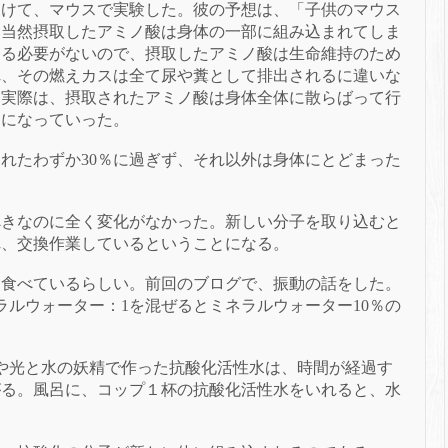
つけて、マウスで実験した。
彼の予想は、「子供のマウス
、当然摂取したアミノ酸は身体の一部に組み込まれてしま
なる必要がないので、摂取したアミノ酸は生命維持のため
れ、その燃えカスは全て尿や糞として排出されるに違いな
、実際は、摂取されたアミノ酸は身体全体に散らばって行
部になっていった。
されたわずか
30％に過ぎず、それ以外は身体にとどまった
べきなのに全く
変化がなかった。
新しい分子を取り込むと
れ、交換作業しているということになる。
に食べているらしい。
前回のブログで、振動の話をした。
ラルウォーター：1を混ぜるとミネラルウォーター10％の
や光と水の妖精で作った抗酸化活性水は、時間が経過す
がる。
風呂に、コップ１杯の抗酸化活性水をいれると、水