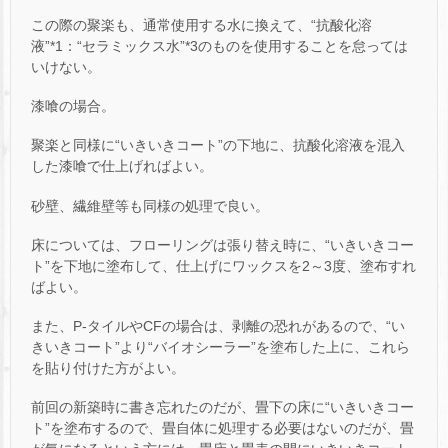
この際の聚楽も、通常使用する水に換えて、“抗酸化溶
液”*1：“セラミックス水”*3のものを使用することを怠っては
いけない。
漆喰の場合。
聚楽と同様に“いきいきコート”の下地に、抗酸化溶液を混入
した漆喰で仕上げればよい。
砂壁、繊維壁等も同様の処理で良い。
床については、フローリングは張り替え時に、“いきいきコー
ト”を下地に塗布して、仕上げにワックスを2～3度、塗布すれ
ばよい。
また、P-タイルやCFの場合は、剥離の恐れがあるので、“い
きいきコート”より“バイオシーラー”を塗布した上に、これら
を貼り付けた方がよい。
前回の新築時に書き忘れたのだが、畳下の床に“いきいきコー
ト”を塗布するので、畳自体に処理する必要はないのだが、畳