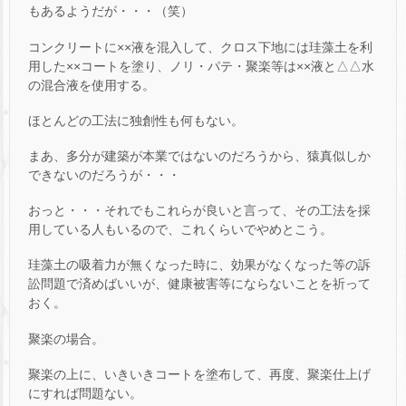
もあるようだが・・・（笑）
コンクリートに××液を混入して、クロス下地には珪藻土を利
用した××コートを塗り、ノリ・パテ・聚楽等は××液と△△水
の混合液を使用する。
ほとんどの工法に独創性も何もない。
まあ、多分が建築が本業ではないのだろうから、猿真似しか
できないのだろうが・・・
おっと・・・それでもこれらが良いと言って、その工法を採
用している人もいるので、これくらいでやめとこう。
珪藻土の吸着力が無くなった時に、効果がなくなった等の訴
訟問題で済めばいいが、健康被害等にならないことを祈って
おく。
聚楽の場合。
聚楽の上に、いきいきコートを塗布して、再度、聚楽仕上げ
にすれば問題ない。