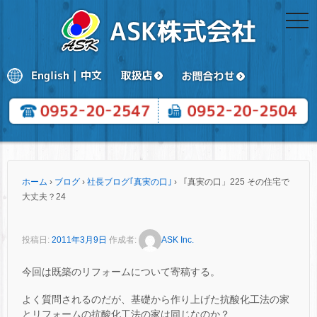
togg
navi
ホーム
›
ブログ
›
社長ブログ｢真実の口｣
›
「真実の口」225 その住宅で
大丈夫？24
投稿日:
2011年3月9日
作成者:
ASK Inc.
今回は既築のリフォームについて寄稿する。
よく質問されるのだが、基礎から作り上げた抗酸化工法の家
とリフォームの抗酸化工法の家は同じなのか？