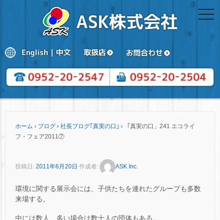
togg
navi
ホーム
›
ブログ
›
社長ブログ｢真実の口｣
›
「真実の口」241 エコライ
フ・フェア2011⑦
投稿日:
2011年6月20日
作成者:
ASK Inc.
環境に関する展示会には、子供たちを連れたグループも多数
来場する。
中には数人、多い場合は数十人の団体もある。