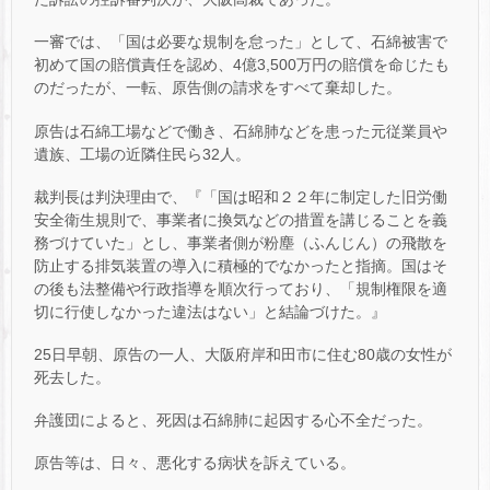
一審では、「国は必要な規制を怠った」として、石綿被害で
初めて国の賠償責任を認め、4億3,500万円の賠償を命じたも
のだったが、一転、原告側の請求をすべて棄却した。
原告は石綿工場などで働き、石綿肺などを患った元従業員や
遺族、工場の近隣住民ら32人。
裁判長は判決理由で、『「国は昭和２２年に制定した旧労働
安全衛生規則で、事業者に換気などの措置を講じることを義
務づけていた」とし、事業者側が粉塵（ふんじん）の飛散を
防止する排気装置の導入に積極的でなかったと指摘。国はそ
の後も法整備や行政指導を順次行っており、「規制権限を適
切に行使しなかった違法はない」と結論づけた。』
25日早朝、原告の一人、大阪府岸和田市に住む80歳の女性が
死去した。
弁護団によると、死因は石綿肺に起因する心不全だった。
原告等は、日々、悪化する病状を訴えている。