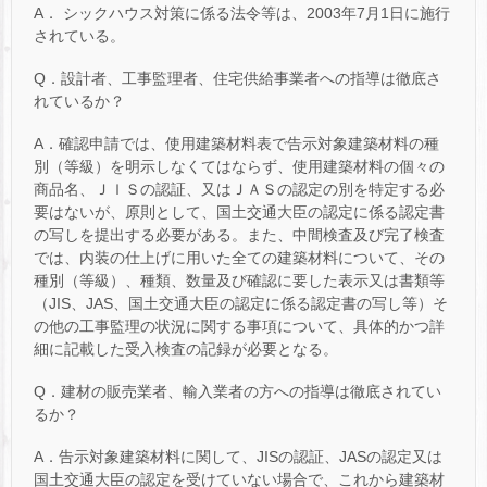
A． シックハウス対策に係る法令等は、2003年7月1日に施行
されている。
Q．設計者、工事監理者、住宅供給事業者への指導は徹底さ
れているか？
A．確認申請では、使用建築材料表で告示対象建築材料の種
別（等級）を明示しなくてはならず、使用建築材料の個々の
商品名、ＪＩＳの認証、又はＪＡＳの認定の別を特定する必
要はないが、原則として、国土交通大臣の認定に係る認定書
の写しを提出する必要がある。また、中間検査及び完了検査
では、内装の仕上げに用いた全ての建築材料について、その
種別（等級）、種類、数量及び確認に要した表示又は書類等
（JIS、JAS、国土交通大臣の認定に係る認定書の写し等）そ
の他の工事監理の状況に関する事項について、具体的かつ詳
細に記載した受入検査の記録が必要となる。
Q．建材の販売業者、輸入業者の方への指導は徹底されてい
るか？
A．告示対象建築材料に関して、JISの認証、JASの認定又は
国土交通大臣の認定を受けていない場合で、これから建築材