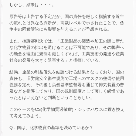
しかし、結果は・・・。
原告等は上告する予定だが、国の責任を厳しく指摘する近年
の流れとは異なる判断が、高裁レベルで示されたことで、係
争中の同種訴訟にも影響を与えることが予想される。
また、控訴審判決では、「工業製品の製造や加工の際に新た
な化学物質の排出を避けることは不可能であり、その弊害へ
の懸念を理由に規制を厳しくすれば、工業技術の発達や産業
社会の発展を大きく阻害する」と指摘している。
結局、企業の利益優先を結論づける結果となっており、国の
責任も、旧労働安全衛生規則で工場へのマスクの整備や使用
義務を定め、その後も労働基準監督署を通じて排気装置の普
及などを指導しており、国の規制態度として著しく緩慢であ
ったとはいえないと判断ということらしい。
このケースをCS(化学物質過敏症)・シックハウスに置き換え
て考えてみよう。
Q．国は、化学物質の基準を決めているか？