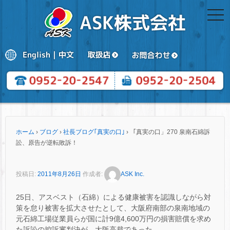
togg
navi
ホーム
›
ブログ
›
社長ブログ｢真実の口｣
›
「真実の口」270 泉南石綿訴
訟、原告が逆転敗訴！
投稿日:
2011年8月26日
作成者:
ASK Inc.
25日、アスベスト（石綿）による健康被害を認識しながら対
策を怠り被害を拡大させたとして、大阪府南部の泉南地域の
元石綿工場従業員らが国に計9億4,600万円の損害賠償を求め
た訴訟の控訴審判決が、大阪高裁であった。