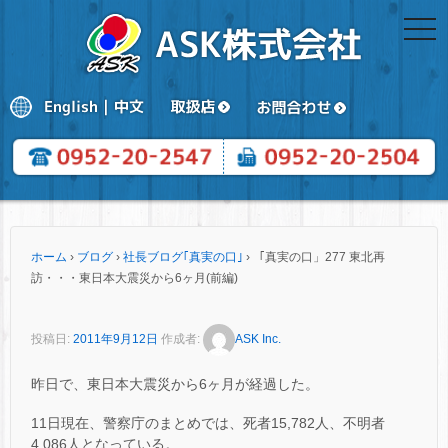
togg
navi
ホーム
›
ブログ
›
社長ブログ｢真実の口｣
›
「真実の口」277 東北再
訪・・・東日本大震災から6ヶ月(前編)
投稿日:
2011年9月12日
作成者:
ASK Inc.
昨日で、東日本大震災から6ヶ月が経過した。
11日現在、警察庁のまとめでは、死者15,782人、不明者
4,086人となっている。