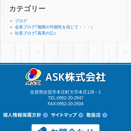
カテゴリー
ブログ
会長ブログ｢無限の可能性を信じて・・・｣
社長ブログ｢真実の口｣
佐賀県佐賀市本庄町大字本庄128－1
TEL:0952-20-2547
FAX:0952-20-2504