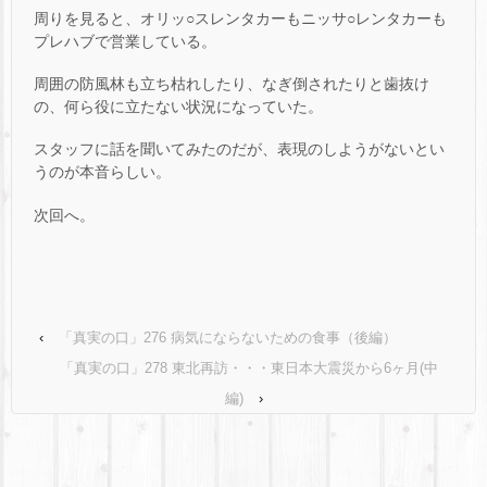
周りを見ると、オリッ○スレンタカーもニッサ○レンタカーも
プレハブで営業している。
周囲の防風林も立ち枯れしたり、なぎ倒されたりと歯抜け
の、何ら役に立たない状況になっていた。
スタッフに話を聞いてみたのだが、表現のしようがないとい
うのが本音らしい。
次回へ。
‹
「真実の口」276 病気にならないための食事（後編）
「真実の口」278 東北再訪・・・東日本大震災から6ヶ月(中
編)
›