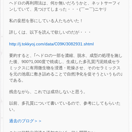
ヘドロの再利用法は、何か無いだろうかと、ネットサーフィ
ンしていて、見つけてしまった・・・(￣ー￣)ニヤリ
私の妄想を形にしている人たちがいた！
詳しくは、以下を読んで欲しいのだが・・・
http://j.tokkyoj.com/data/C09K/3082931.shtml
要約すると、｢ヘドロの一部を濃縮、脱水、成型の処理を施し
た後、900?1,000度で焼成し、生成した多孔質汚泥焼成セラ
ミックスに有用微生物を浸透・乾燥させ、そのセラミックス
を元の池底に敷き詰めることで自然浄化を促そうというもの｣
である。
残念ながら、これでは成功しないと思う。
以前、多孔質について書いているので、参考にしてもらいた
い。
過去のブログ＞＞