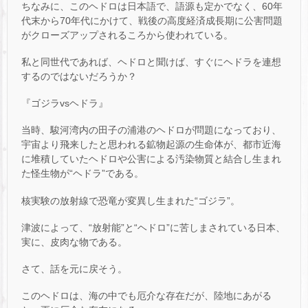
ちなみに、このヘドロは日本語で、語源も定かでなく、60年
代末から70年代にかけて、戦後の高度経済成長期に公害問題
がクローズアップされるころから使われている。
私と同世代であれば、ヘドロと聞けば、すぐにヘドラを連想
するのではないだろうか？
『ゴジラvsヘドラ』
当時、駿河湾内の田子の浦港のヘドロが問題になっており、
宇宙より飛来したと思われる鉱物起源の生命体が、都市近海
に堆積していたヘドロや公害による汚染物質と結合し生まれ
た怪生物が“ヘドラ”である。
核実験の放射線で恐竜が変異し生まれた“ゴジラ”。
津波によって、“放射能”と“ヘドロ”に苦しまされている日本、
実に、皮肉な物である。
さて、話を元に戻そう。
このヘドロは、海の中でも厄介な存在だが、陸地にあがる