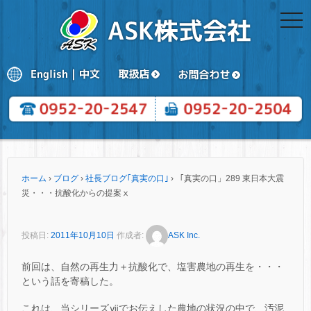
togg
navi
ホーム
›
ブログ
›
社長ブログ｢真実の口｣
›
「真実の口」289 東日本大震
災・・・抗酸化からの提案ⅹ
投稿日:
2011年10月10日
作成者:
ASK Inc.
前回は、自然の再生力＋抗酸化で、塩害農地の再生を・・・
という話を寄稿した。
これは、当シリーズⅶでお伝えした農地の状況の中で、汚泥