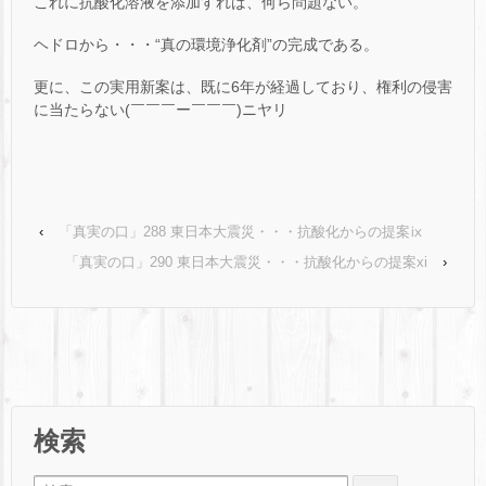
これに抗酸化溶液を添加すれば、何ら問題ない。
ヘドロから・・・“真の環境浄化剤”の完成である。
更に、この実用新案は、既に6年が経過しており、権利の侵害
に当たらない(￣￣￣ー￣￣￣)ニヤリ
‹
「真実の口」288 東日本大震災・・・抗酸化からの提案ⅸ
「真実の口」290 東日本大震災・・・抗酸化からの提案xi
›
検索