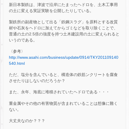
新日本製鉄は、津波で沿岸にたまったヘドロを、土木工事用
の土に変える実証実験を公開したりしている。
製鉄所の副産物として出る「鉄鋼スラグ」を原料とする改質
材や石灰をヘドロに加えてからゴミなどを取り除くことで、
普通の土の2.5倍の強度を持つ土木建設用の土に変えられると
いうのである。
〈参考〉
http://www.asahi.com/business/update/0914/TKY201109140
540.html
ただ、塩分を含んでいると、構造体の鉄筋ンクリートを腐食
させたりはしないのだろうか？
また、永年、海底に堆積されていたヘドロである・・・
重金属やその他の有害物質が含まれていることは想像に難く
ない。
大丈夫なのか？？？