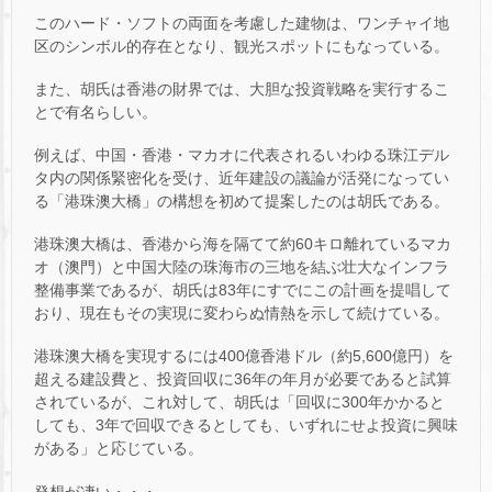
このハード・ソフトの両面を考慮した建物は、ワンチャイ地
区のシンボル的存在となり、観光スポットにもなっている。
また、胡氏は香港の財界では、大胆な投資戦略を実行するこ
とで有名らしい。
例えば、中国・香港・マカオに代表されるいわゆる珠江デル
タ内の関係緊密化を受け、近年建設の議論が活発になってい
る「港珠澳大橋」の構想を初めて提案したのは胡氏である。
港珠澳大橋は、香港から海を隔てて約60キロ離れているマカ
オ（澳門）と中国大陸の珠海市の三地を結ぶ壮大なインフラ
整備事業であるが、胡氏は83年にすでにこの計画を提唱して
おり、現在もその実現に変わらぬ情熱を示して続けている。
港珠澳大橋を実現するには400億香港ドル（約5,600億円）を
超える建設費と、投資回収に36年の年月が必要であると試算
されているが、これ対して、胡氏は「回収に300年かかると
しても、3年で回収できるとしても、いずれにせよ投資に興味
がある」と応じている。
発想が凄い・・・