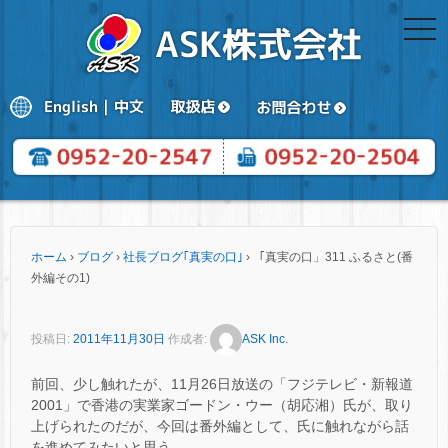
togg
navi
ホーム
›
ブログ
›
社長ブログ｢真実の口｣
›
「真実の口」311 ふるさと(番
外編その1)
投稿日:
2011年11月30日
作成者:
ASK Inc.
前回、少し触れたが、11月26日放送の「フジテレビ・新報道
2001」で香港の実業家ゴードン・ウー（胡応湘）氏が、取り
上げられたのだが、今回は番外編として、氏に触れながら話
を進めてみたいと思う。