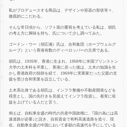
私がプロデュースする商品は、デザインや容器の形状等々、
徹底的にこだわる。
そんな常日頃から、ソフト面の重視を考えている私は、胡氏
の考え方に興味を持ち、氏について少し調べてみた。
ゴードン・ウー（胡応湘）氏は、合和集団（ホープウェルグ
ループ）という香港有数のディベロッパーの主席である。
胡氏は、1935年、香港に生まれ、1958年に米国プリンストン
大学の土木科を卒業し、香港に戻った後は、土木の知識を生
かし香港政府の技師を経て、1969年に実業家だった父親の支
援を受け合和実業を設立している。
土木系出身である胡氏は、インフラ整備や不動産開発などを
得意とし、国の先行きを見据えてインフラ投資し、着実に収
益を上げている人だと言う。
例えば、自転車全盛の時代の共産中国政権に、｢国の為には高
速道路が必要｣と説き、自前資金で有料高速道路を造り、現
在、自動車全盛の中国において多額の高速代を手にしている