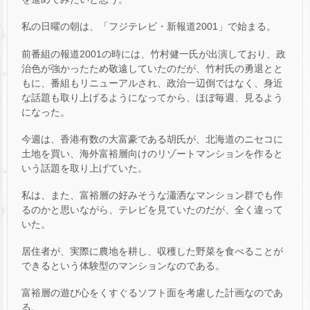
私の日曜の朝は、「フジテレビ・新報道2001」で始まる。
前番組の報道2001の時には、竹村健一氏が出演しており、政
治色が強かったため敬遠していたのだが、竹村氏の勇退とと
もに、番組もリニューアルされ、政治一辺倒ではなく、身近
な話題も取り上げるようになってから、ほぼ毎週、見るよう
になった。
今週は、香港有数の大富豪である胡氏が、北海道のニセコに
土地を買い、海外富裕層向けのリゾートマンションを作ると
いう話題を取り上げていた。
私は、また、富裕層の好みそうな瀟洒なマンション群でも作
るのかと思いながら、テレビを見ていたのだが、全く違って
いた。
居住者が、実際に農地を耕し、収穫した野菜を食べることが
できるという体験型のマンションなのである。
富裕層の遊び心をくすぐるソフト面を考慮した計画なのであ
る。