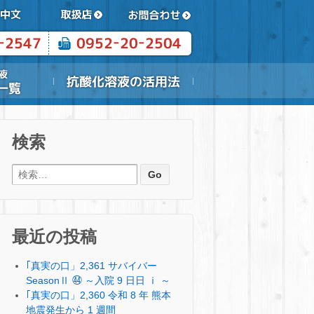
検索
検索:
最近の投稿
｢真実の口」2,361 サバイバー
SeasonⅡ ㊹ ～入院 9 日日 ⅰ ～
｢真実の口」2,360 令和 8 年 熊本
地震発生から 1 週間