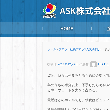
ホーム
›
ブログ
›
社長ブログ｢真実の口｣
›
「真実
投稿日:
2011年12月9日
作成者:
ASK Inc.
翌朝、我々は朝食をとるために会場へ向
年のうちの半分以上、下手したら3分の
る際、ウェートを大きく占める。
最近はどのホテルでも、朝食はビュッフ
料理が美味しいのは当然なのだが・・・