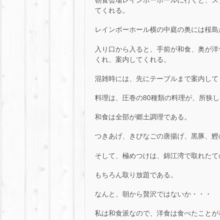
朝食会場レインボーホールに行くと、ス
てくれる。
レインボーホール横の中庭の奥には桜島
入り口から入ると、手前が和食、奥が洋
くれ、案内してくれる。
混雑時には、先にテーブルまで案内して
料理は、圧巻の80種類の料理が、所狭
和食は全部が郷土調理である。
つきあげ、きびなごの唐揚げ、黒豚、鰹
そして、極めつけは、錦江湾で取れたて
もちろん取り放題である。
なんと、朝から贅沢ではないか・・・
私は和食派なので、洋食は食べたことが