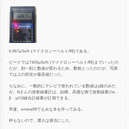
6,867μSv/h (マイクロシーベルト/時)である。
ピークでは7400μSv/h (マイクロシーベルト/時)までいったの
だが、刻一刻と数値が変わるため、数枚とったのだが、写真
では上の状況が最高値だった。
ちなみに、一般的にテレビで使われている数値はγ線のみだ
が、Nさんの放射線量計は、結構、高価な物で放射線量のα．
β．γの3線合計線量が計測できる。
早速、emina99でえみな水を作ってみる。
秤もないので、濃さは適当にした。