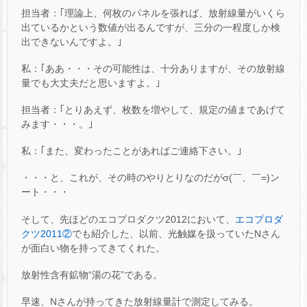
担当者：｢理論上、何枚のパネルを張れば、放射線量がいくら
出ているかという数値が出るんですが、三分の一程度しか検
出できないんですよ。｣
私：｢ああ・・・その可能性は、十分ありますが、その放射線
量でも大丈夫だと思いますよ。｣
担当者：｢とりあえず、枚数を増やして、規定の値まであげて
みます・・・。｣
私：｢また、変わったことがあればご連絡下さい。｣
・・・と、これが、その時のやりとりなのだがσ(￣、￣=)ン
ート・・・
そして、先ほどのエコプロダクツ2012において、
エコプロダ
クツ2011②
でも紹介した、以前、光触媒を扱っていたNさん
が面白い物を持ってきてくれた。
放射性含有鉱物“湯の花”である。
早速、Nさんが持ってきた放射線量計で測定してみる。