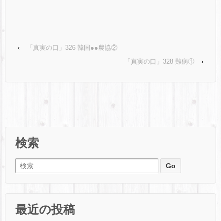
‹
「真実の口」326 韓国●●農協②
「真実の口」328 難病①
›
検索
検索:
最近の投稿