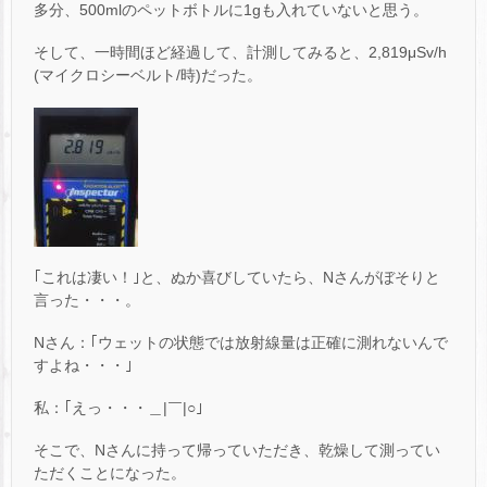
多分、500mlのペットボトルに1gも入れていないと思う。
そして、一時間ほど経過して、計測してみると、2,819μSv/h
(マイクロシーベルト/時)だった。
｢これは凄い！｣と、ぬか喜びしていたら、Nさんがぼそりと
言った・・・。
Nさん：｢ウェットの状態では放射線量は正確に測れないんで
すよね・・・｣
私：｢えっ・・・＿|￣|○｣
そこで、Nさんに持って帰っていただき、乾燥して測ってい
ただくことになった。