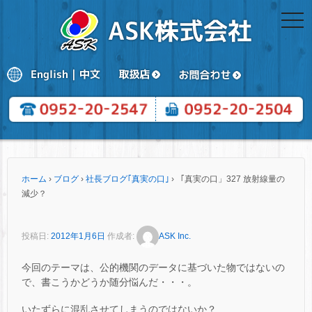
togg
navi
ホーム
›
ブログ
›
社長ブログ｢真実の口｣
›
「真実の口」327 放射線量の
減少？
投稿日:
2012年1月6日
作成者:
ASK Inc.
今回のテーマは、公的機関のデータに基づいた物ではないの
で、書こうかどうか随分悩んだ・・・。
いたずらに混乱させてしまうのではないか？