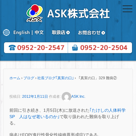
togg
navi
ホーム
›
ブログ
›
社長ブログ｢真実の口｣
›
「真実の口」329 難病②
投稿日:
2012年1月11日
作成者:
ASK Inc.
前回に引き続き、1月5日(木)に放送された
｢たけしの人体科学
SP 人はなぜ老いるのか｣
で取り扱われた難病を取り上げ
る。
病名はFOP(進行性骨化性線維異形成症)である。