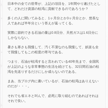
日本中の全ての世帯が、上記の項目を、1年間やり遂げたとし
て、どれだけ資源の枯渇に貢献できるのであろうか？
多くの人に聞いてみると、1ヶ月分とか3ヶ月分とか、悠長な
人であれば半年分という答えが返ってくる。
実際に節約できる石油の量は0.8日分、天然ガスは1.6日分に
しかならない。
暑さも寒さも我慢して、汚く不潔なのも我慢して、娯楽も全
て我慢してもこの程度の寄与である。
つまり、石油が枯渇すると言われている40年先まで、全国民
が上記のような非常事態の生活を続けても、32日間石油の枯
渇を先送りするだけにしか成らないのである。
まあ、当ブログ内に書いているが、石油の枯渇はありえない
のだが・・・。
それでも省エネと叫んで、必死に取り組むのであればそれは
それで良い。