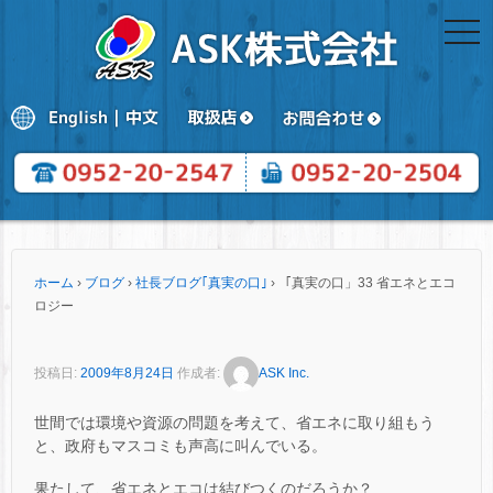
togg
navi
ホーム
›
ブログ
›
社長ブログ｢真実の口｣
›
「真実の口」33 省エネとエコ
ロジー
投稿日:
2009年8月24日
作成者:
ASK Inc.
世間では環境や資源の問題を考えて、省エネに取り組もう
と、政府もマスコミも声高に叫んでいる。
果たして、省エネとエコは結びつくのだろうか？