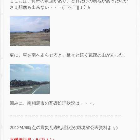
ここには、何軒の家屋があり、どれだけの農地があったのか
さえ想像も出来ない・・・(￣へ￣|||) ｳｰﾑ
更に、車を南へ走らせると、延々と続く瓦礫の山があった。
因みに、南相馬市の瓦礫処理状況は・・・。
– – – – – – – – – – – – – – – – – – – – – – – – – – – – – –
2012/4/9時点の震災瓦礫処理状況(環境省公表資料より)
瓦礫推計量：64万トン