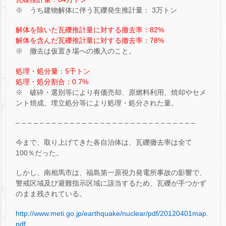
※ うち建物解体に伴う瓦礫発生推計量： 3万トン
解体を除いた瓦礫推計量に対する撤去率：82%
解体を含んだ瓦礫推計量に対する撤去率：78%
※ 撤去は仮置き場への搬入のこと。
処理・処分量：5千トン
処理・処分割合：0.7%
※ 破砕・選別等により有価売却、原燃料利用、焼却やセメ
ント焼成、埋立処分等により処理・処分された量。
– – – – – – – – – – – – – – – – – – – – – – – – – – – – – –
今まで、取り上げてきた各自治体は、瓦礫撤去率は全て
100％だった。
しかし、南相馬市は、福島第一原視力発電所事故の影響で、
警戒区域及び避難指示区域に該当するため、瓦礫が手つかず
のまま残されている。
http://www.meti.go.jp/earthquake/nuclear/pdf/20120401map.
pdf