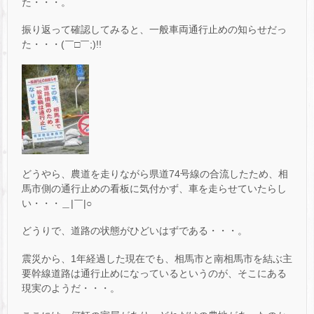
た・・・。
振り返って確認してみると、一般車両通行止めの知らせだっ
た・・・(￣□￣;)!!
どうやら、農道を走りながら県道74号線の合流したため、相
馬市側の通行止めの看板に気付かず、車を走らせていたらし
い・・・＿|￣|○
どうりで、道路の状態がひどいはずである・・・。
震災から、1年経過した現在でも、相馬市と南相馬市を結ぶ主
要幹線道路は通行止めになっているというのが、そこにある
現実のようだ・・・。