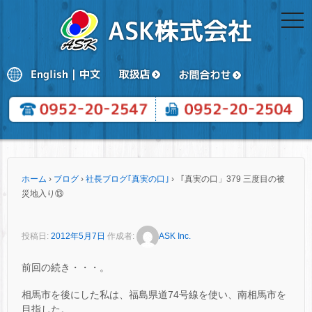
togg
navi
ホーム
›
ブログ
›
社長ブログ｢真実の口｣
›
「真実の口」379 三度目の被
災地入り⑬
投稿日:
2012年5月7日
作成者:
ASK Inc.
前回の続き・・・。
相馬市を後にした私は、福島県道74号線を使い、南相馬市を
目指した。