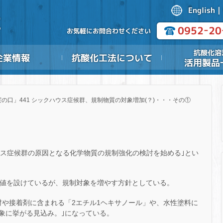
の口」441 シックハウス症候群、規制物質の対象増加(？)・・・その①
ウス症候群の原因となる化学物質の規制強化の検討を始める｣とい
針値を設けているが、規制対象を増やす方針としている。
材や接着剤に含まれる「2エチル1ヘキサノール」や、水性塗料に
象に挙がる見込み。｣になっている。