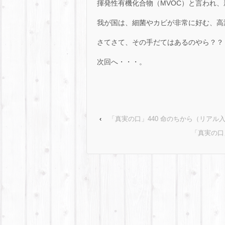
揮発性有機化合物（MVOC）と言われ
我が国は、細菌やカビが非常に好む、高
さてさて、その手だてはあるのやら？？
次回へ・・・。
‹
「真実の口」440 命のちから（リアル
「真実の口