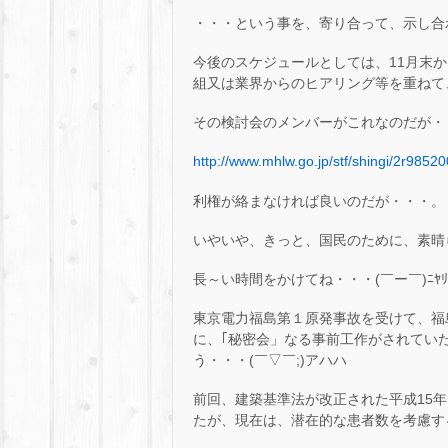
・・・という事を、寄り合って、示し合
今後のスケジュールとしては、11月末
組又は業界からのヒアリング等を重ねて
その検討会のメンバーがこれなのだが・
http://www.mhlw.go.jp/stf/shingi/2r98
利権が絡まなければ良いのだが・・・。
いやいや、きっと、国民のために、素晴
長～い時間をかけてね・・・(￣ー￣)ﾆﾔﾘ
東京電力福島第１原発事故を受けて、福
に、｢秘密会」なる事前工作がされてい
う・・・(￣▽￣;)アハハ
前回、建築基準法が改正された平成15年
たが、現在は、潜在的な患者数を考慮する