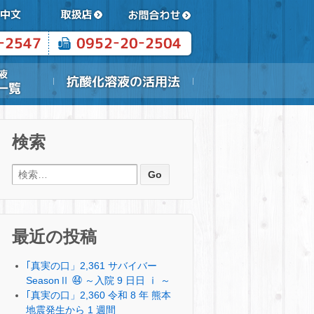
検索
検索:
最近の投稿
｢真実の口」2,361 サバイバー
SeasonⅡ ㊹ ～入院 9 日日 ⅰ ～
｢真実の口」2,360 令和 8 年 熊本
地震発生から 1 週間