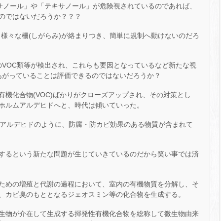
キサノール」や「テキサノール」が危険視されているのであれば、
のではないだろうか？？？
、様々な柵(しがらみ)が絡まりつき、簡単に規制へ動けないのだろ
のVOC類等が検出され、これらも要因となっているなど新たな視
あがっていることは評価できるのではないだろうか？
機化合物(VOC)ばかりがクローズアップされ、その対策とし
ホルムアルデヒドへと、時代は傾いていった。
ムアルデヒドのように、防腐・防カビ効果のある物質が含まれて
するという新たな問題が生じていきているのだから笑い事では済
ための増殖と代謝の過程において、室内の有機物質を分解し、そ
、カビ臭のもととなるジェオスミン等の化合物を生成する。
生物が介在して生成する揮発性有機化合物を総称して微生物由来