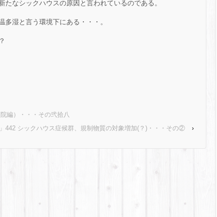
、新たなシックハウスの原因と言われているのである。
温多湿と言う環境下にある・・・。
？
入院編）・・・その弐拾八
」442 シックハウス症候群、規制物質の対象増加(？)・・・その②
›