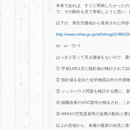
本来であれば、すぐに寄稿したかったの
で、その動向を見て寄稿しようと思い、
以下が、厚生労働省から発表された内容
http://www.mhlw.go.jp/stf/shingi/2r985
σ(・ω・*)ﾝｰﾄ
はっきり言って見る価値もないので、要
① 平成14年1月に指針値が検討されて
② 指針値を定めた化学物質以外の代替
③ シックハウス問題を検討する際に、新
④ 細菌由来のVOC類等が検出され、
⑤ WHOの空気質基準の改廃の動向と整
以上の見地から、各種の最新の知見に基