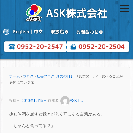
togg
navi
ホーム
›
ブログ
›
社長ブログ｢真実の口｣
›
「真実の口」48 食べることが
身体に悪い？③
投稿日:
2010年1月15日
作成者:
ASK Inc.
少し体調を崩すと我々が良く耳にする言葉がある。
「ちゃんと食べてる？」