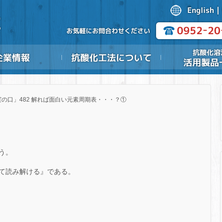
実の口」482 解れば面白い元素周期表・・・？①
う。
て読み解ける』である。