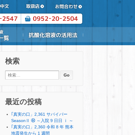
検索
検索:
最近の投稿
｢真実の口」2,361 サバイバー
SeasonⅡ ㊹ ～入院 9 日日 ⅰ ～
｢真実の口」2,360 令和 8 年 熊本
地震発生から 1 週間