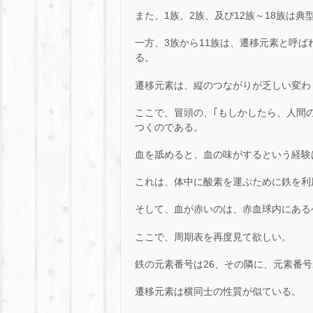
また、1族、2族、及び12族～18族は
一方、3族から11族は、遷移元素と呼ば
る。
遷移元素は、縦のつながりが乏しい変わ
ここで、冒頭の、｢もしかしたら、人間
つくのである。
血を舐めると、血の味がするという経験
これは、体中に酸素を運ぶために鉄を利
そして、血が赤いのは、赤血球内にある
ここで、周期表を再度見て欲しい。
鉄の元素番号は26、その隣に、元素番号
遷移元素は横同士の性質が似ている。