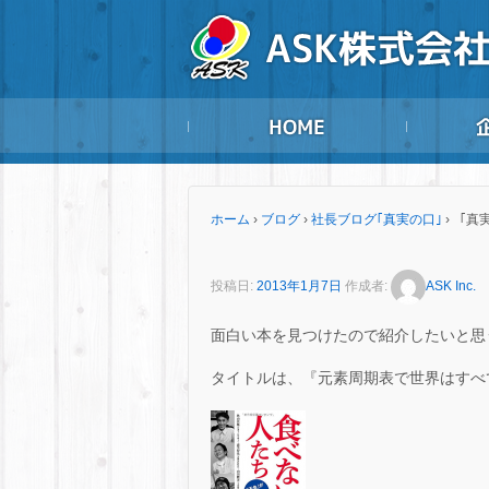
ホーム
›
ブログ
›
社長ブログ｢真実の口｣
›
「真
投稿日:
2013年1月7日
作成者:
ASK Inc.
面白い本を見つけたので紹介したいと思
タイトルは、『元素周期表で世界はすべ