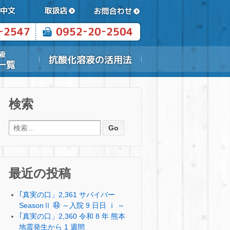
検索
検索:
最近の投稿
｢真実の口」2,361 サバイバー
SeasonⅡ ㊹ ～入院 9 日日 ⅰ ～
｢真実の口」2,360 令和 8 年 熊本
地震発生から 1 週間