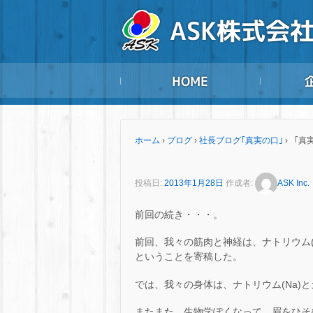
ホーム
›
ブログ
›
社長ブログ｢真実の口｣
›
「真
投稿日:
2013年1月28日
作成者:
ASK Inc.
前回の続き・・・。
前回、我々の筋肉と神経は、ナトリウム(
ということを寄稿した。
では、我々の身体は、ナトリウム(Na)
またまた、生物学ぽくなって、眉をひそ