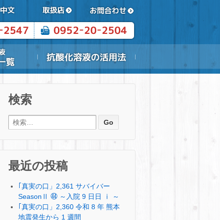
検索
検索:
最近の投稿
｢真実の口」2,361 サバイバー
SeasonⅡ ㊹ ～入院 9 日日 ⅰ ～
｢真実の口」2,360 令和 8 年 熊本
地震発生から 1 週間