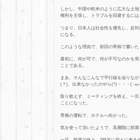
しかし、中国や欧米のように広大な土地
権利を主張し、トラブルを回避するには
つまり、日本人は社会性を優先し、反対
になる。
このような理由で、前回の寄稿で書いた
最初に、何が可で、何が不可なのかを突
ことである。
まあ、そんなこんなで平行線を辿りなが
(？)、出来なかったのやら(?)・・・(´-ω-
取り敢えず、ミーティングを終え、一旦
ことになった。
専務の運転で、ホテルへ向かった。
気を使って頂いたようで、高層階に部屋
一旦、部屋で休み、7時半に迎えに来る