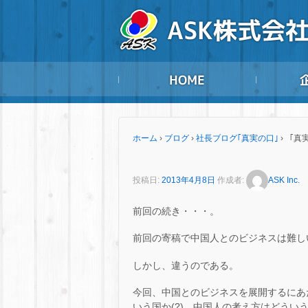
ホーム
›
ブログ
›
社長ブログ｢真実の口｣
›
「真実
投稿日:
2013年4月8日
作成者:
ASK Inc.
前回の続き・・・。
前回の寄稿で中国人とのビジネスは難し
しかし、違うのである。
今回、中国とのビジネスを展開するにあ
いう国か(?)、中国人の考え方はどうい