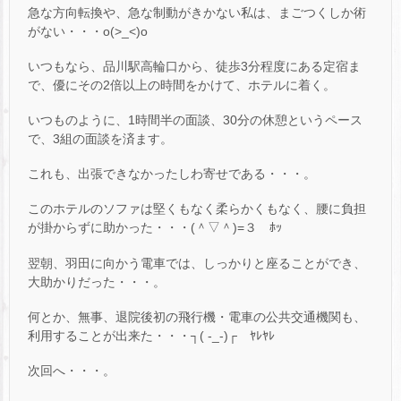
急な方向転換や、急な制動がきかない私は、まごつくしか術
がない・・・o(>_<)o
いつもなら、品川駅高輪口から、徒歩3分程度にある定宿ま
で、優にその2倍以上の時間をかけて、ホテルに着く。
いつものように、1時間半の面談、30分の休憩というペース
で、3組の面談を済ます。
これも、出張できなかったしわ寄せである・・・。
このホテルのソファは堅くもなく柔らかくもなく、腰に負担
が掛からずに助かった・・・(＾▽＾)=３ ﾎｯ
翌朝、羽田に向かう電車では、しっかりと座ることができ、
大助かりだった・・・。
何とか、無事、退院後初の飛行機・電車の公共交通機関も、
利用することが出来た・・・┐( -_-)┌ ﾔﾚﾔﾚ
次回へ・・・。