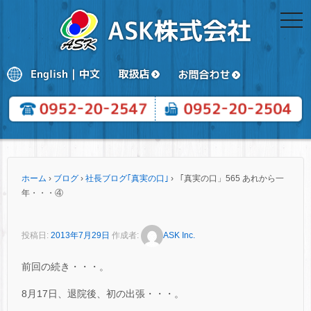
togg
navi
ホーム
›
ブログ
›
社長ブログ｢真実の口｣
›
「真実の口」565 あれから一
年・・・④
投稿日:
2013年7月29日
作成者:
ASK Inc.
前回の続き・・・。
8月17日、退院後、初の出張・・・。