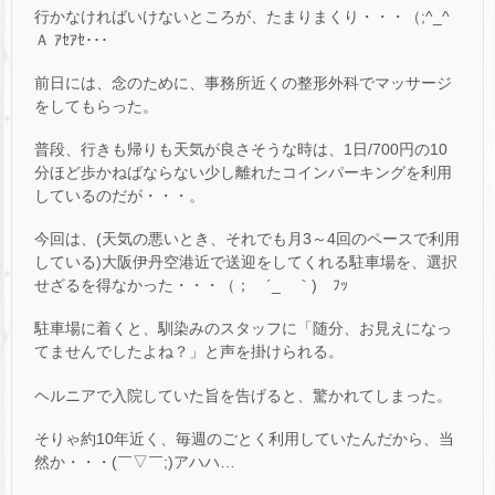
行かなければいけないところが、たまりまくり・・・（;^_^
Ａ ｱｾｱｾ･･･
前日には、念のために、事務所近くの整形外科でマッサージ
をしてもらった。
普段、行きも帰りも天気が良さそうな時は、1日/700円の10
分ほど歩かねばならない少し離れたコインパーキングを利用
しているのだが・・・。
今回は、(天気の悪いとき、それでも月3～4回のペースで利用
している)大阪伊丹空港近で送迎をしてくれる駐車場を、選択
せざるを得なかった・・・（； ´_ゝ｀) ﾌｯ
駐車場に着くと、馴染みのスタッフに「随分、お見えになっ
てませんでしたよね？」と声を掛けられる。
ヘルニアで入院していた旨を告げると、驚かれてしまった。
そりゃ約10年近く、毎週のごとく利用していたんだから、当
然か・・・(￣▽￣;)アハハ…