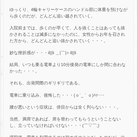
ゆっくり、4輪キャリーケースのハンドル部に体重を預けなが
ら歩くのだが、どんどん追い越されていく。
入院前までは、歩くのが早くて、人を抜くことはあっても抜
かされることは滅多になかったのに、女性からお年を召され
た方から、どんどんと追い抜かされていく・・・。
妙な挫折感が・・・il||li ＿|￣|○ il||li
結局、いつも乗る電車より10分後発の電車にしか間に合わな
かった・・・。
それも、出発間際のギリギリである。
電車に乗り込み、後悔した・・・(ｏ´_｀ｏ)ﾊｧ･･･
腰が悪いという症状は、傍目からは全く判らない・・・。
当然、満席であれば、席を替わってもらうということない
し、立っていなければいけない・・・(￣▽￣;)