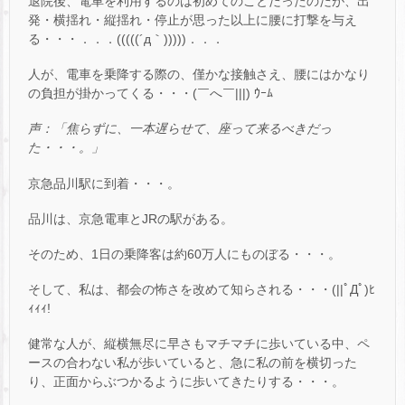
退院後、電車を利用するのは初めてのことだったのだが、出
発・横揺れ・縦揺れ・停止が思った以上に腰に打撃を与え
る・・・．．．(((((´д｀)))))．．．
人が、電車を乗降する際の、僅かな接触さえ、腰にはかなり
の負担が掛かってくる・・・(￣へ￣|||) ｳｰﾑ
声：「焦らずに、一本遅らせて、座って来るべきだっ
た・・・。」
京急品川駅に到着・・・。
品川は、京急電車とJRの駅がある。
そのため、1日の乗降客は約60万人にものぼる・・・。
そして、私は、都会の怖さを改めて知らされる・・・(||ﾟДﾟ)ﾋ
ｨｨｨ!
健常な人が、縦横無尽に早さもマチマチに歩いている中、ペ
ースの合わない私が歩いていると、急に私の前を横切った
り、正面からぶつかるように歩いてきたりする・・・。