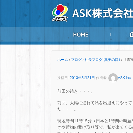
ホーム
›
ブログ
›
社長ブログ｢真実の口｣
›
「真実
投稿日:
2013年8月21日
作成者:
ASK Inc.
前回の続き・・・。
前回、大幅に遅れて私を出迎えにやって
た・・・。
現地時間11時15分（日本と1時間の時
きや荷物の受け取り等で、私が出てくるの