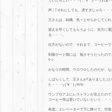
でいたらしい・・・(；´∀｀)･･･うわぁ･･
声：｢それにしても、遅すぎじゃろ・・・
王さんは、結構、色々とやらかしてくれ
迎えを早くしてもらうように、先方に電
る・・・。
仕方がないので、それまで、コーヒーで
到着ゲート階には、無さそうだったので、
ｳｰﾝ
かなりの時間、ウロウロしたのだが、な
しばらくして、王さんが｢ありました｣
た・・・┐(´∀｀)┌ﾔﾚﾔﾚ
ワンフロア上にレストランが見えたので
コーヒー等は置いていないという・・・
再度、エレベーターで下に降りて、空港