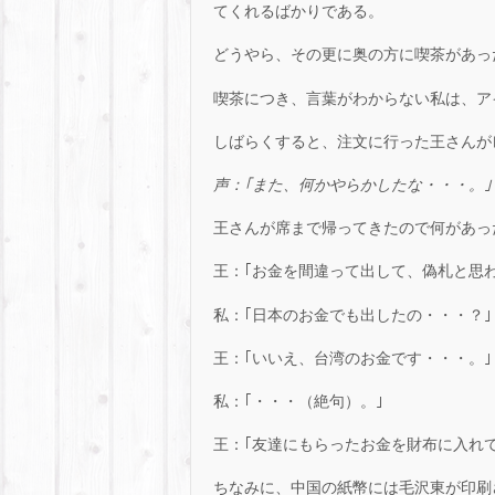
てくれるばかりである。
どうやら、その更に奥の方に喫茶があったらし
喫茶につき、言葉がわからない私は、ア
しばらくすると、注文に行った王さんが
声：｢また、何かやらかしたな・・・。｣
王さんが席まで帰ってきたので何があっ
王：｢お金を間違って出して、偽札と思
私：｢日本のお金でも出したの・・・？｣
王：｢いいえ、台湾のお金です・・・。｣
私：｢・・・（絶句）。｣
王：｢友達にもらったお金を財布に入れ
ちなみに、中国の紙幣には毛沢東が印刷