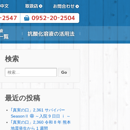
検索
検索:
最近の投稿
｢真実の口」2,361 サバイバー
SeasonⅡ ㊹ ～入院 9 日日 ⅰ ～
｢真実の口」2,360 令和 8 年 熊本
地震発生から 1 週間