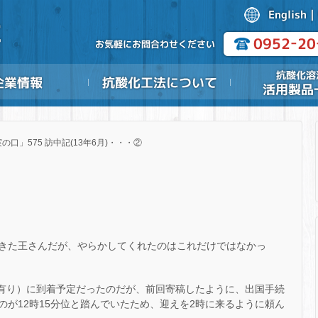
の口」575 訪中記(13年6月)・・・②
きた王さんだが、やらかしてくれたのはこれだけではなかっ
差有り）に到着予定だったのだが、前回寄稿したように、出国手続
が12時15分位と踏んでいたため、迎えを2時に来るように頼ん