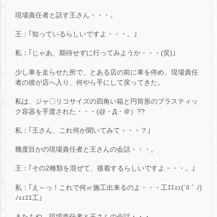
現場責任者と話す王さん・・・。
王：｢知っているらしいですよ・・・。｣
私：｢じゃあ、期待せずに行ってみようか・・・(笑)｣
少し車を走らせた所で、とある店の前に車を停め、現場責任
者の彼が店へ入り、何やら手にして戻ってきた。
私は、ジャ〇リコサイズの四角い箱と円筒形のプラスティッ
ク容器を手渡された・・・(@・Д・＠）??
私：｢王さん、これ何か聞いてみて・・・？｣
幾度目かの現場責任者と王さんの会話・・・。
王：｢その2種類を混ぜて、接着するらしいですよ・・・。｣
私：｢え～っ！これで何㎡施工出来るのよ・・・工ｴｴｪｪ(´ﾛ｀ﾉ)
ﾉｪｪｴｴ工｣
またもや、現場責任者と王さんの会話・・・。