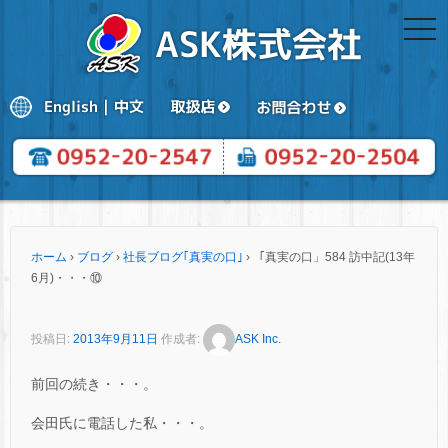
togg
navi
ホーム
›
ブログ
›
社長ブログ｢真実の口｣
›
「真実の口」584 訪中記(13年
6月)・・・⑩
投稿日:
2013年9月11日
作成者:
ASK Inc.
前回の続き・・・。
会田氏に電話した私・・・。