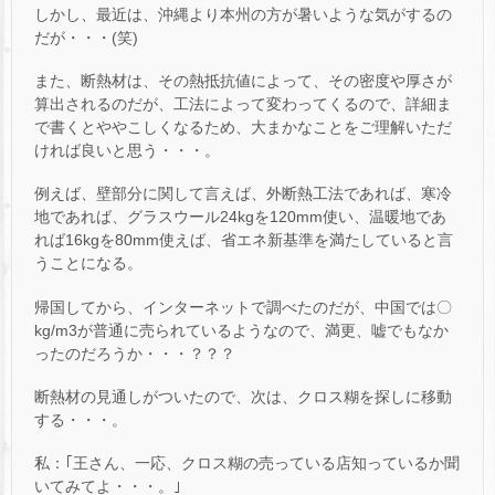
しかし、最近は、沖縄より本州の方が暑いような気がするの
だが・・・(笑)
また、断熱材は、その熱抵抗値によって、その密度や厚さが
算出されるのだが、工法によって変わってくるので、詳細ま
で書くとややこしくなるため、大まかなことをご理解いただ
ければ良いと思う・・・。
例えば、壁部分に関して言えば、外断熱工法であれば、寒冷
地であれば、グラスウール24kgを120mm使い、温暖地であ
れば16kgを80mm使えば、省エネ新基準を満たしていると言
うことになる。
帰国してから、インターネットで調べたのだが、中国では〇
kg/m3が普通に売られているようなので、満更、嘘でもなか
ったのだろうか・・・？？？
断熱材の見通しがついたので、次は、クロス糊を探しに移動
する・・・。
私：｢王さん、一応、クロス糊の売っている店知っているか聞
いてみてよ・・・。｣