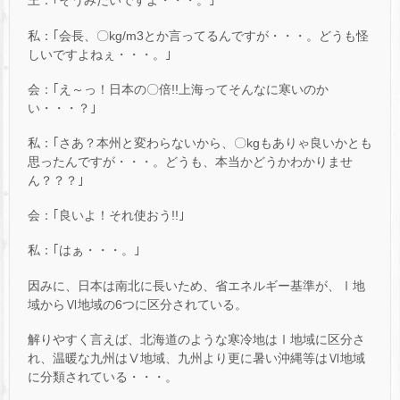
王：｢そうみたいですよ・・・。｣
私：｢会長、〇kg/m3とか言ってるんですが・・・。どうも怪
しいですよねぇ・・・。｣
会：｢え～っ！日本の〇倍!!上海ってそんなに寒いのか
い・・・？｣
私：｢さあ？本州と変わらないから、〇kgもありゃ良いかとも
思ったんですが・・・。どうも、本当かどうかわかりませ
ん？？？｣
会：｢良いよ！それ使おう!!｣
私：｢はぁ・・・。｣
因みに、日本は南北に長いため、省エネルギー基準が、Ⅰ地
域からⅥ地域の6つに区分されている。
解りやすく言えば、北海道のような寒冷地はⅠ地域に区分さ
れ、温暖な九州はⅤ地域、九州より更に暑い沖縄等はⅥ地域
に分類されている・・・。