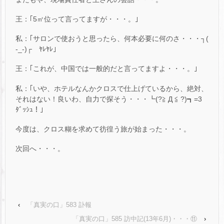
王：｢5㎡位って言ってますが・・・。｣
私：｢サロンで使おうと思ったら、何本必要に何のさ・・・┐(
-_-)┌ ﾔﾚﾔﾚ｣
王：｢これが、中国では一般的だと言ってますよ・・・。｣
私：｢いや、ホテルなんかクロスで仕上げているから、絶対、
それはない！良いわ、自力で探そう・・・┗(?≧ Д ≦ ?)┓=3
ﾀﾞｯｼｭ！｣
今度は、クロス糊を求めて彷徨う旅が始まった・・・。
次回へ・・・。
‹
「真実の口」583 訃報
「真実の口」585 訪中記(13年6月)・・・⑪
›