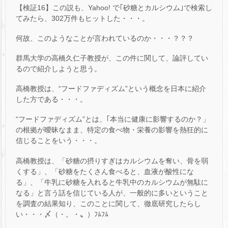
【検証16】この説も、Yahoo! で｢砂糖とカルシウム｣で検索し
てみたら、302万件もヒットした・・・。
何故、このようなことが言われているのか・・・？？？
群馬大学の高橋久仁子教授が、この件に関して、論評してい
るので紹介しようと思う。
高橋教授は、“フードファディズム”という概念を日本に紹介
した方である・・・。
“フードファディズム”とは、｢本当に健康に影響するのか？」
の根拠が曖昧なまま、特定の食べ物・栄養の影響を熱狂的に
信じることをいう・・・。
高橋教授は、「砂糖の摂りすぎはカルシウムを奪い、骨を弱
くする」、「砂糖をたくさん食べると、血液が酸性にな
る」、「牛乳に砂糖を入れると牛乳中のカルシウムが無駄に
なる」と言う話を信じている人が、一般的に多いということ
を調査の結果知り、このことに関して、徹底研究したらし
い・・・〆（・。・〟）ﾌﾑﾌﾑ