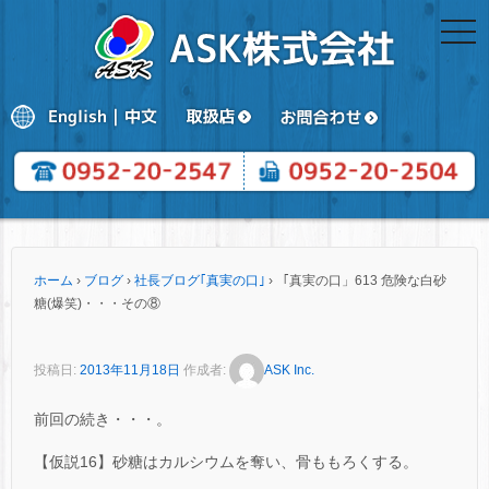
togg
navi
ホーム
›
ブログ
›
社長ブログ｢真実の口｣
›
「真実の口」613 危険な白砂
糖(爆笑)・・・その⑧
投稿日:
2013年11月18日
作成者:
ASK Inc.
前回の続き・・・。
【仮説16】砂糖はカルシウムを奪い、骨ももろくする。