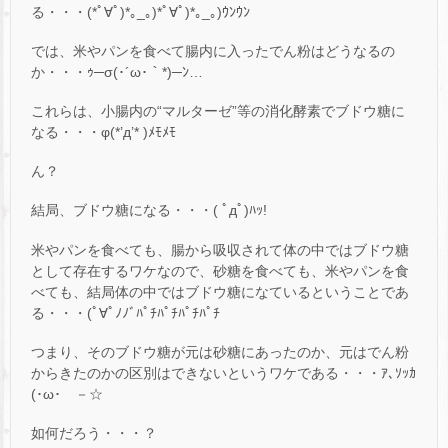
る・・・(*ﾟ∀ﾟ)*｡_｡)*ﾟ∀ﾟ)*｡_｡)ｳﾝｳﾝ
では、米やパンを食べて腸内に入ったでん粉はどうなるの
か・・・ｩ─σ(･´ω･｀*)─ﾝ…
これらは、小腸内の“マルターゼ”等の消化酵素でブドウ糖に
なる・・・φ(*’д’* )ﾒﾓﾒﾓ
ん？
結局、ブドウ糖になる・・・( ﾟдﾟ)ﾊｯ!
米やパンを食べても、腸から吸収されて体の中ではブドウ糖
として存在するワケなので、砂糖を食べても、米やパンを食
べても、結局体の中ではブドウ糖になているということであ
る・・・(ﾟ∀ﾟﾉﾉﾞﾊﾟﾁﾊﾟﾁﾊﾟﾁﾊﾟﾁ
つまり、そのブドウ糖が元は砂糖にあったのか、元はでん粉
からきたのかの区別はできないというワケである・・・ｱ､ｿｯｶ
(･ω･ゞ－☆
如何だろう・・・？