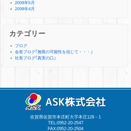
2008年5月
2008年4月
カテゴリー
ブログ
会長ブログ｢無限の可能性を信じて・・・｣
社長ブログ｢真実の口｣
佐賀県佐賀市本庄町大字本庄128－1
TEL:0952-20-2547
FAX:0952-20-2504