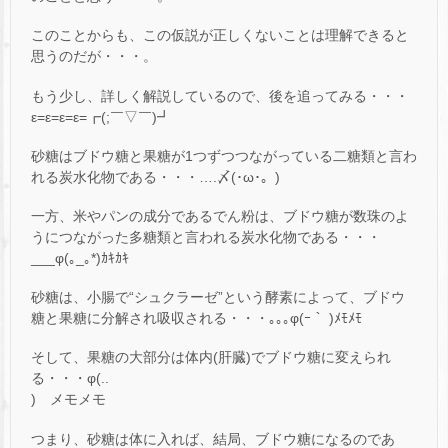
このことからも、この仮説が正しくないことは理解できると
思うのだが・・・。
もう少し、詳しく解説しているので、後を追ってみる・・・
ε=ε=ε=ε=┏(;￣▽￣)┛
砂糖はブドウ糖と果糖が1つずつつながっている二糖類と言わ
れる炭水化物である・・・….〆(･ω･。)
一方、米やパンの成分であるでん粉は、ブドウ糖が数珠のよ
うにつながった多糖類と言われる炭水化物である・・・
___φ(｡_｡*)ｶｷｶｷ
砂糖は、小腸で“シュクラーゼ”という酵素によって、ブドウ
糖と果糖に分解され吸収される・・・｡｡｡φ(ｰ｀ )ﾒﾓﾒﾓ
そして、果糖の大部分は体内(肝臓)でブドウ糖に変えられ
る・・・φ(..
) メモメモ
つまり、砂糖は体に入れば、結局、ブドウ糖になるのであ