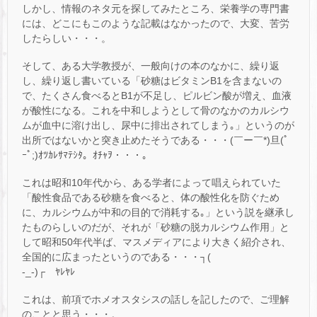
しかし、情報のネタ元を探してみたところ、栄養学の専門書
には、どこにもこのような記載はなかったので、大変、苦労
したらしい・・・。
そして、ある大学教授が、一般向けの本のなかに、繰り返
し、繰り返し書いている「砂糖はビタミンB1を含まないの
で、たくさん食べるとB1が不足し、ピルビン酸が増え、血液
が酸性になる。これを中和しようとして骨のなかのカルシウ
ムが血中に溶け出し、尿中に排出されてしまう｡」というのが
出所ではないかと突き止めたそうである・・・(￣ー￣*)旦(ﾟ
ｰﾟ;)ｵﾂｶﾚｻﾏﾃｼﾀ。ｵﾁｬｦ・・・。
これは昭和10年代から、ある学者によって唱えられていた
「酸性食品である砂糖を食べると、体の酸性化を防ぐため
に、カルシウムが中和の目的で消耗する｡」という説を継承し
たものらしいのだが、それが「砂糖の脱カルシウム作用」と
して昭和50年代半ば、マスメディアにより大きく紹介され、
全国的に広まったというのである・・・┐(
-_-)┌ ﾔﾚﾔﾚ
これは、前項でホメオスタシスの話しを記したので、ご理解
のことと思う・・・。