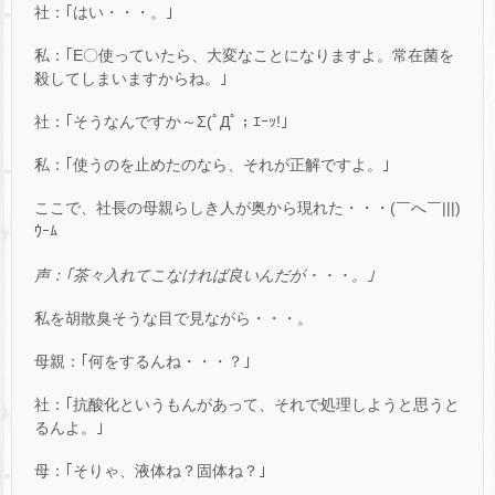
社：｢はい・・・。｣
私：｢E〇使っていたら、大変なことになりますよ。常在菌を
殺してしまいますからね。｣
社：｢そうなんですか～Σ(ﾟДﾟ；ｴｰｯ!｣
私：｢使うのを止めたのなら、それが正解ですよ。｣
ここで、社長の母親らしき人が奥から現れた・・・(￣へ￣|||)
ｳｰﾑ
声：｢茶々入れてこなければ良いんだが・・・。｣
私を胡散臭そうな目で見ながら・・・。
母親：｢何をするんね・・・？｣
社：｢抗酸化というもんがあって、それで処理しようと思うと
るんよ。｣
母：｢そりゃ、液体ね？固体ね？｣