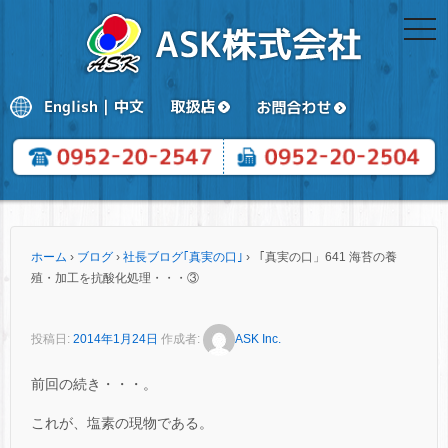
togg
navi
ホーム
›
ブログ
›
社長ブログ｢真実の口｣
›
「真実の口」641 海苔の養
殖・加工を抗酸化処理・・・③
投稿日:
2014年1月24日
作成者:
ASK Inc.
前回の続き・・・。
これが、塩素の現物である。