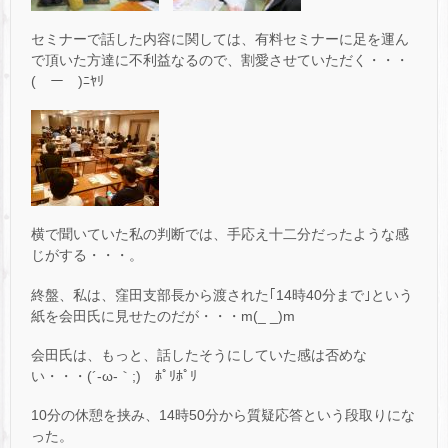
セミナーで話した内容に関しては、有料セミナーに足を運ん
で頂いた方達に不利益なるので、割愛させていただく・・・
(￣ー￣)ﾆﾔﾘ
横で聞いていた私の判断では、手応え十二分だったような感
じがする・・・。
終盤、私は、窪田支部長から渡された｢14時40分まで｣という
紙を会田氏に見せたのだが・・・m(_ _)m
会田氏は、もっと、話したそうにしていた感は否めな
い・・・(´-ω-｀;)ゞﾎﾟﾘﾎﾟﾘ
10分の休憩を挟み、14時50分から質疑応答という段取りにな
った。