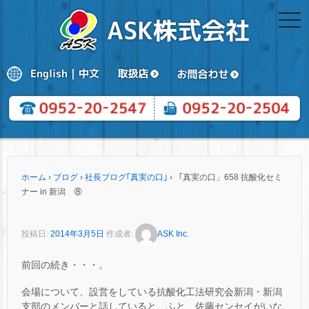
togg
navi
ホーム
›
ブログ
›
社長ブログ｢真実の口｣
›
「真実の口」658 抗酸化セミ
ナー in 新潟 ⑧
投稿日:
2014年3月5日
作成者:
ASK Inc.
前回の続き・・・。
会場について、設営をしている抗酸化工法研究会新潟・新潟
支部のメンバーと話していると、ふと、佐藤センセイがいな