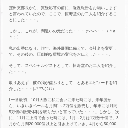
窪田支部長から、質疑応答の前に、近況報告をお願いします
と言われていたので、ここで、恒寿堂のお二人を紹介するこ
とにした・・・。
しかし、これが、間違いの元だった・・・ァハハ・・（＾д
＾；）
私の出番になり、昨年、海外展開に備えて、会社名を変更し
て、その後の、圧倒的な環境の変化をお伝えした・・・。
そして、スペシャルゲストとして、恒寿堂のお二人を紹介し
た・・・。
取りあえず、彼の我が儘ぶりとして、とあるエピソードを紹
介した・・・(｡???｡)ﾆﾔﾘｯ
｢一番最初、10月大阪に私に会いに来た時には、来年度か
ら、いきいきペールを月間1～2万個を販売し、年末には月間
5万個の販売体制を取りたいと言っていた・・・。しかし、次
に、11月に上海で会った時には、1月～2月は1万数千個で、3
月から月間20,000個以上と引き上げていき、4月から50,000