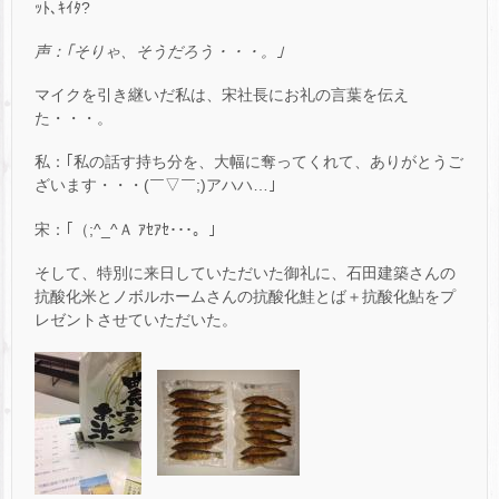
ｯﾄ､ｷｲﾀ?
声：｢そりゃ、そうだろう・・・。｣
マイクを引き継いだ私は、宋社長にお礼の言葉を伝え
た・・・。
私：｢私の話す持ち分を、大幅に奪ってくれて、ありがとうご
ざいます・・・(￣▽￣;)アハハ…｣
宋：｢（;^_^Ａ ｱｾｱｾ･･･。｣
そして、特別に来日していただいた御礼に、石田建築さんの
抗酸化米とノボルホームさんの抗酸化鮭とば＋抗酸化鮎をプ
レゼントさせていただいた。