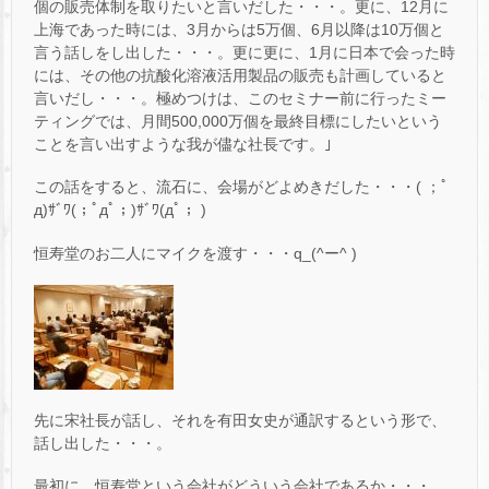
個の販売体制を取りたいと言いだした・・・。更に、12月に
上海であった時には、3月からは5万個、6月以降は10万個と
言う話しをし出した・・・。更に更に、1月に日本で会った時
には、その他の抗酸化溶液活用製品の販売も計画していると
言いだし・・・。極めつけは、このセミナー前に行ったミー
ティングでは、月間500,000万個を最終目標にしたいという
ことを言い出すような我が儘な社長です。｣
この話をすると、流石に、会場がどよめきだした・・・( ；ﾟ
д)ｻﾞﾜ(；ﾟдﾟ；)ｻﾞﾜ(дﾟ； )
恒寿堂のお二人にマイクを渡す・・・q_(^ー^ )
先に宋社長が話し、それを有田女史が通訳するという形で、
話し出した・・・。
最初に、恒寿堂という会社がどういう会社であるか・・・。