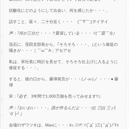
抗酸化にどのようにして出会い、何を感じたか・・・。
話すこと、延々、二十分近く・・・ゞ(￣∇￣;)ヲイヲイ
声：｢何が三分だ・・・？緊張している・・・ヾ(￣皿￣ﾒ)｣
流石に、窪田支部長から、｢そろそろ・・・。｣という催促の
囁きが・・・｜￣ω￣A；アセアセ
私は、宋社長に時計を見せて、そろそろ仕上げに入るように
催促する・・・。
すると、彼の口から、爆弾発言が・・・(ノ-o-)ノ ・・・● 爆
弾
宋：｢必ず、3年間で1,000万個を売ってみせます!!｣
声：｢おいおい・・・。誰が作るんだよ・・・((( 三((( 三┌┤
´д`├┘｣
会場のザワツキは、Maxに・・・ﾈｪ､ﾐﾝﾅ!ヾ(ﾟдﾟ )三( ﾟдﾟ)ﾉ”ﾁｮ