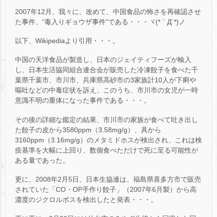
2007年12月、我々に、改めて、中国食品の怖さを再確認させ
た事件、“毒入りギョウザ事件”である・・・ヾ(*｀Д´*)ノ
以下、Wikipediaより引用・・・。
中国の天洋食品が製造し、日本のジェイティフーズが輸入
し、日本生活協同組合連合会が販売した冷凍餃子を食べた千
葉県千葉市、市川市、兵庫県高砂市の3家族計10人が下痢や
嘔吐などの中毒症状を訴え、このうち、市川市の女児が一時
意識不明の重体になった事件である・・・。
その後の詳細な鑑定の結果、市川市の家族が食べて吐き出し
た餃子の皮から3580ppm（3.58mg/g）、具から
3160ppm（3.16mg/g）のメタミドホスが検出され、これは検
疫基準を大幅に上回り、数個食べただけで死に至る可能性が
ある量であった。
更に、2008年2月5日、日本生協連は、福島県喜多方市で販売
されていた「CO・OP手作り餃子」（2007年6月製）から高
濃度のジクロルボスを検出したと発表・・・。