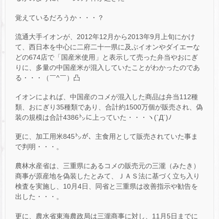
覚えているだろうか・・・？
流通大手イオンが、2012年12月から2013年9月上旬にかけ
て、西日本を中心に二府二十一県に及ぶイオンやダイエーな
どの674店で「国産米使用」と表示して売った弁当やおにぎ
りに、多量の中国産米が混入していたことがわかったのであ
る・・・（￣^￣）凸
イオンによれば、中国産のコメが混入した商品は弁当112種
類、おにぎり35種類であり、合計約1500万個が販売され、偽
装の規模は合計4386㌧に上っていた・・・ヽ(`Д´)ﾉ
更に、加工用米845㌧が、主食用として販売されていた事ま
で判明・・・。
農林水産省は、三重県にあるコメの販売元の三瀧（みたき）
商事が原産地を偽装したとみて、ＪＡＳ法に基づく立ち入り
検査を実施し、10月4日、同省と三重県は改善指示や勧告を
出した・・・。
更に、農水省東海農政局は三瀧商事に対し、11月5日までに