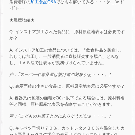
消費者庁の
加工食品Q&A
でひもを解いてみる・・・(o._.)o ﾄﾞ
ﾚﾄﾞﾚ･･･
★農産物編★
Q. インストア加工された食品に、原料原産地表示は必要です
か？
A. インストア加工の食品については、「飲食料品を製造し、
若しくは加工し、一般消費者に直接販売する場合」とみな
し、ＪＡＳ法では表示が義務づけられていません。
声：｢スーパーや総菜屋は抜け道の対象かぁ・・・。｣
Q. 表示面積の小さい食品に、原料原産地表示は必要ですか？
A. 容器又は包装の面積が30㎡以下である場合には、原材料名
等と同様、原料原産地表示を省略することができます。
声：｢こどものお菓子とかにありそうだなぁ・・・。｣
Q. キャベツ千切り７０％、カットレタス３０％を混合したカ
ット野菜ミックスの場合の表示はどのようになりますか?