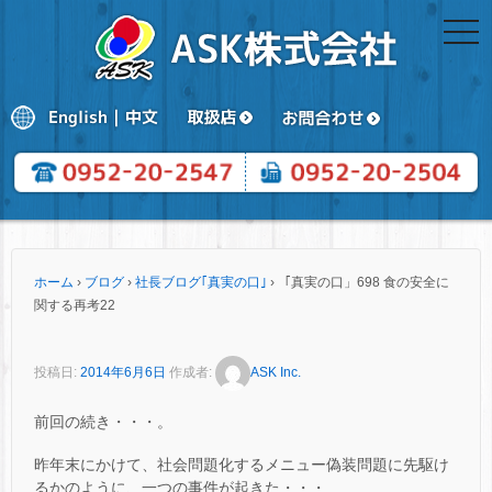
togg
navi
ホーム
›
ブログ
›
社長ブログ｢真実の口｣
›
「真実の口」698 食の安全に
関する再考22
投稿日:
2014年6月6日
作成者:
ASK Inc.
前回の続き・・・。
昨年末にかけて、社会問題化するメニュー偽装問題に先駆け
るかのように、一つの事件が起きた・・・