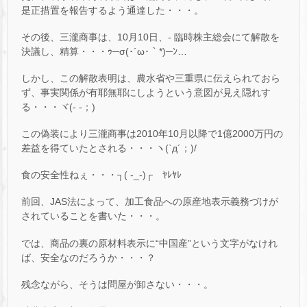
是正措置を報告するよう通達した・・・。
その後、三瀧商事は、10月10日、- 臨時株主総会にて解散を
決議し、精算・・・ｩ─σ(･´ω･｀*)─ﾝ…
しかし、この解散表明は、農水省や三重県に伝えられておら
ず、事実関係が有耶無耶にしようという意図が見え隠れす
る・・・ヾ(- -；)
この偽装により三瀧商事は2010年10月以降で1億2000万円の
差益を得ていたとされる・・・ヽ(`д´；)/
食の安全性ねぇ・・・┐( -_-)┌ ﾔﾚﾔﾚ
前回、JAS法によって、加工食品への原産地表示義務づけが
されていることを書いた・・・。
では、商品の裏の原材料表示に“中国産”という文字がなけれ
ば、安全なのだろうか・・・？
残念ながら、そうは問屋が卸さない・・・。