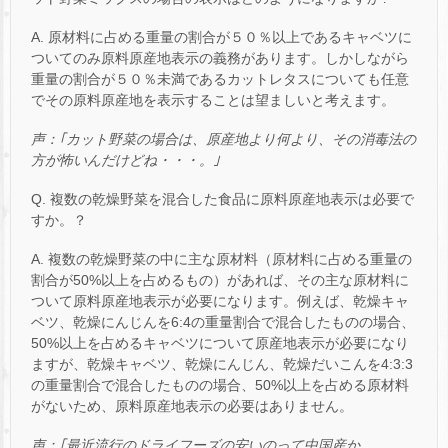
A. 原材料に占める重量の割合が５０％以上であるキャベツに
ついてのみ原料原産地表示の義務があります。しかしながら
重量の割合が５０％未満であるカットレタスについても任意
でその原料原産地を表示することは望ましいと考えます。
声：｢カット野菜の場合は、原産地より何より、その消毒法の
方が怖いんだけどね・・・。｣
Q. 複数の乾燥野菜を混合した食品に原料原産地表示は必要で
すか。？
A. 複数の乾燥野菜の中に主な原材料（原材料に占める重量の
割合が50%以上を占めるもの）があれば、その主な原材料に
ついて原料原産地表示が必要になります。例えば、乾燥キャ
ベツ、乾燥にんじんを6:4の重量割合で混合したものの場合、
50%以上を占めるキャベツについて原産地表示が必要になり
ますが、乾燥キャベツ、乾燥にんじん、乾燥だいこんを4:3:3
の重量割合で混合したものの場合、50%以上を占める原材料
がないため、原料原産地表示の必要はありません。
声：｢最近流行のドライフーズの安いのって中国産か