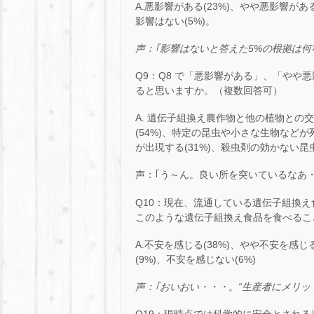
A.悪影響がある(23%)、やや悪影響がある
影響はない(5%)。
声：｢影響はないと答えた
5%
の根拠は何
Q9：Q8 で「悪影響がある」、「や
ると思いますか。（複数回答可）
A. 遺伝子組換え農作物と他の植物との
(54%)、特定の昆虫や小さな生物などが
が出現する(31%)、殺虫剤の効かない昆虫
声：｢う～ん。良い所を突いているなあ・
Q10：現在、流通している遺伝子組換
このような遺伝子組換え食品を食べるこ
A.不安を感じる(38%)、やや不安を感じ
(9%)、不安を感じない(6%)
声：｢おいおい・・・。“生産者にメリッ