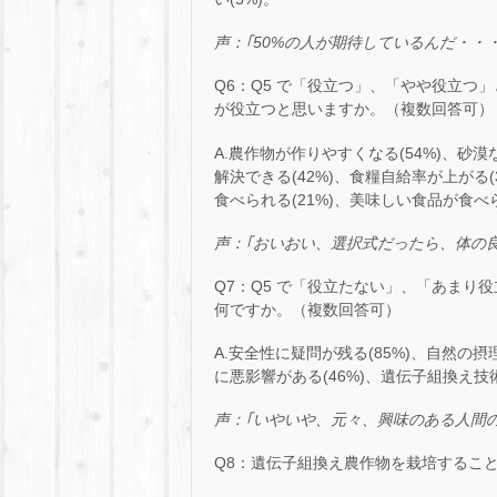
声：｢
50%
の人が期待しているんだ・・・
Q6：Q5 で「役立つ」、「やや役立
が役立つと思いますか。（複数回答可）
A.農作物が作りやすくなる(54%)、砂
解決できる(42%)、食糧自給率が上がる
食べられる(21%)、美味しい食品が食べら
声：｢おいおい、選択式だったら、体の
Q7：Q5 で「役立たない」、「あま
何ですか。（複数回答可）
A.安全性に疑問が残る(85%)、自然の摂
に悪影響がある(46%)、遺伝子組換え技術
声：｢いやいや、元々、興味のある人間
Q8：遺伝子組換え農作物を栽培するこ