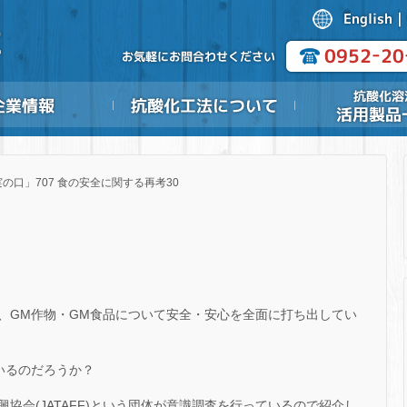
の口」707 食の安全に関する再考30
、GM作物・GM食品について安全・安心を全面に打ち出してい
いるのだろうか？
協会(JATAFF)という団体が意識調査を行っているので紹介し