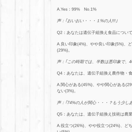
A.Yes：99% No.1%
声：｢おいおい・・・１
%の人!!!
｣
Q2：あなたは遺伝子組換え食品につい
A.良い印象(4%)、やや良い印象(5%)、
(29%)。
声：｢この時期では、半数は悪印象で、
4
Q4：あなたは、遺伝子組換え農作物・
A.関心がある(45%)、やや関心がある(2
ない(3%)。
声：｢
74%
の人が関心・・・？もう少し
Q5：あなたは、遺伝子組換え技術は農
A.役立つ(26%)、やや役立つ(24%)、
い(5%)。