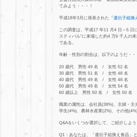
てみよう・・・！
平成18年3月に発表された
『遺伝子組換
この調査は、平成17 年11 月4 日～5
スティバル”に来場した約4 万6 千人
である。
年齢・性別の割合は、以下のようだ・・
20 歳代 男性 49 名 / 女性 52 名
30 歳代 男性 51 名 / 女性 48 名
40 歳代 男性 49 名 / 女性 48 名
50 歳代 男性 49 名 / 女性 54 名
60 歳以上 男性 50 名 / 女性 50 名
職業の属性は、会社員(38%)、主婦・主夫(2
学生(4%)、農林水産業(2%)、その他(4%
Q&Aをいくつか選択して、ご紹介しよ
Q1：あなたは、「遺伝子組換え食品」