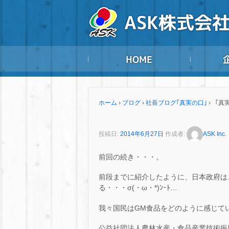
ホーム
›
ブログ
›
社長ブログ｢真実の口｣
›
「真実
投稿日:
2014年6月27日
作成者:
ASK Inc.
前回の続き・・・。
前段までに紹介したように、日本政府は
る・・・σ(・ω・*)ﾝｰﾄ…
我々国民はGM食品をどのように感じて
公益社団法人農林水産・食品産業技術振興