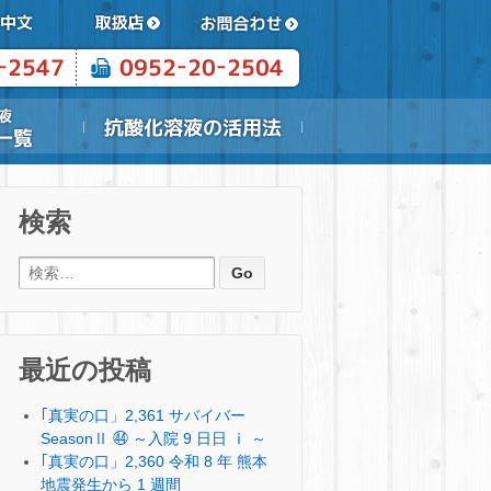
検索
検索:
最近の投稿
｢真実の口」2,361 サバイバー
SeasonⅡ ㊹ ～入院 9 日日 ⅰ ～
｢真実の口」2,360 令和 8 年 熊本
地震発生から 1 週間