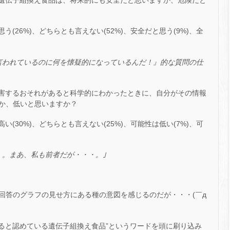
る遺伝子組換え食品は、将来的にも安全だと思いますか、危険だと
思う(26%)、どちらとも言えない(52%)、安全だと思う(9%)、全
言われているのに何を懐疑的になっているんだ！』的な質問の仕
を害するおそれがあると科学的にわかったときに、自分がその情報
か、低いと思いますか？
高い(30%)、どちらとも言えない(25%)、可能性は低い(7%)、可
・。まあ、私も前者だが・・・。｣
回答のグラフの見せ方にある種の意図を感じるのだが・・・(￣д
あると認めている遺伝子組換え食品”というワードを頭に刷り込み