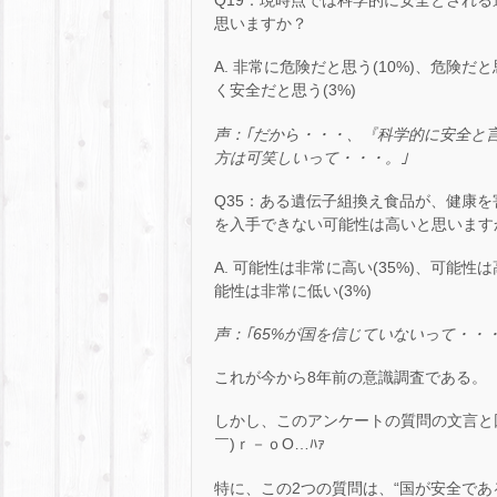
Q19：現時点では科学的に安全とされ
思いますか？
A. 非常に危険だと思う(10%)、危険だと
く安全だと思う(3%)
声：｢だから・・・、『科学的に安全と
方は可笑しいって・・・。｣
Q35：ある遺伝子組換え食品が、健康
を入手できない可能性は高いと思います
A. 可能性は非常に高い(35%)、可能性は
能性は非常に低い(3%)
声：｢
65%
が国を信じていないって・・
これが今から8年前の意識調査である。
しかし、このアンケートの質問の文言と
￣)ｒ－ｏO…ﾊｧ
特に、この2つの質問は、“国が安全で