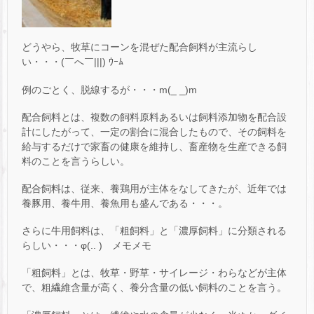
どうやら、牧草にコーンを混ぜた配合飼料が主流らし
い・・・(￣へ￣|||) ｳｰﾑ
例のごとく、脱線するが・・・m(_ _)m
配合飼料とは、複数の飼料原料あるいは飼料添加物を配合設
計にしたがって、一定の割合に混合したもので、その飼料を
給与するだけで家畜の健康を維持し、畜産物を生産できる飼
料のことを言うらしい。
配合飼料は、従来、養鶏用が主体をなしてきたが、近年では
養豚用、養牛用、養魚用も盛んである・・・。
さらに牛用飼料は、「粗飼料」と「濃厚飼料」に分類される
らしい・・・φ(.. ) メモメモ
「粗飼料」とは、牧草・野草・サイレージ・わらなどが主体
で、粗繊維含量が高く、養分含量の低い飼料のことを言う。