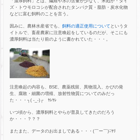
「濃厚飼料」とは、繊維や水の含量が少なく、米ぬか・ダイ
ズ・トウモロコシが配合されたタンパク質・脂肪・炭水化物
などに富む飼料のことを言う。
因みに、農林水産省でも、
飼料の適正使用について
というタ
イトルで、畜産農家に注意喚起をしているのだが、そこにも
濃厚飼料は当たり前のように書かれていた・・・。
注意喚起の内容も、BSE、農薬残留、異物混入、かびの発
生、腐敗・細菌の増殖、放射性物質についてのみだっ
た・・・┐( -_-)┌ ﾔﾚﾔﾚ
いつ頃から、濃厚飼料とやらが普及してきたのだろう
か・・・？？？
またまた、データのお出ましである・・・(￣ー￣)ﾆﾔﾘ