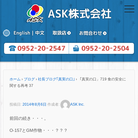
togg
navi
ホーム
›
ブログ
›
社長ブログ｢真実の口｣
›
「真実の口」719 食の安全に
関する再考 37
投稿日:
2014年8月6日
作成者:
ASK Inc.
前回の続き・・・。
O-157とGM作物・・・？？？