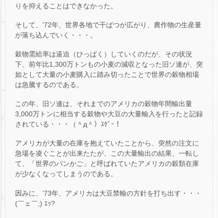
りを抑えることはできなかった。
そして、’72年、世界各地で干ばつが広がり、農作物の生産量
が落ち込んでいく・・・。
穀物需給率は逼迫（ひっぱく）していくのだが、その状況
下、前年比1,300万トンもの小麦の減収となった旧ソ連が、突
如として大量の小麦購入に踏み切ったことで世界の穀物相場
は急騰するのである。
この年、旧ソ連は、それまでのアメリカの穀物年間輸出量
3,000万トンに相当する穀物や大豆の大量輸入を行ったと記録
されている・・・（＾д＾）ｽｹﾞｰ！
アメリカが大量の在庫を抱えていたことから、突然の注文に
急場を凌ぐことが出来たたが、この大量輸出の結果、一転し
て、「世界のパンかご」と呼ばれていたアメリカの穀類在庫
が少なくなってしまうのである。
因みに、’73年、アメリカは大豆禁輸の方針を打ち出す・・・
(￣ェ￣;) ｴｯ?