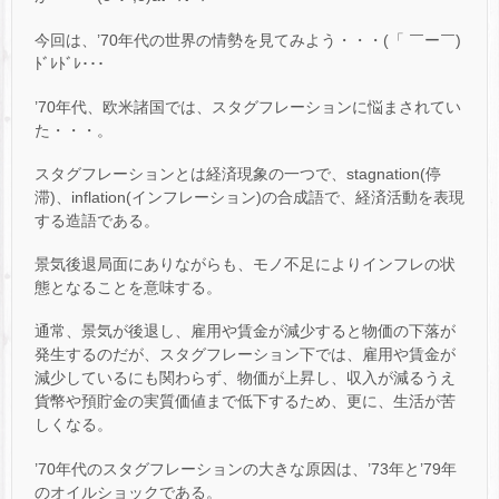
今回は、’70年代の世界の情勢を見てみよう・・・(「 ￣ー￣)
ﾄﾞﾚﾄﾞﾚ･･･
’70年代、欧米諸国では、スタグフレーションに悩まされてい
た・・・。
スタグフレーションとは経済現象の一つで、stagnation(停
滞)、inflation(インフレーション)の合成語で、経済活動を表現
する造語である。
景気後退局面にありながらも、モノ不足によりインフレの状
態となることを意味する。
通常、景気が後退し、雇用や賃金が減少すると物価の下落が
発生するのだが、スタグフレーション下では、雇用や賃金が
減少しているにも関わらず、物価が上昇し、収入が減るうえ
貨幣や預貯金の実質価値まで低下するため、更に、生活が苦
しくなる。
’70年代のスタグフレーションの大きな原因は、’73年と’79年
のオイルショックである。