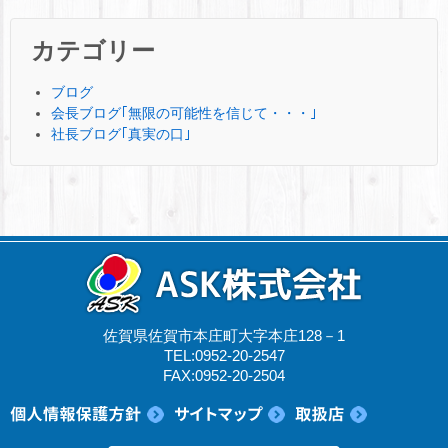
カテゴリー
ブログ
会長ブログ｢無限の可能性を信じて・・・｣
社長ブログ｢真実の口｣
佐賀県佐賀市本庄町大字本庄128－1
TEL:0952-20-2547
FAX:0952-20-2504