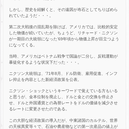
しかし、歴史を紐解くと、その遠因が布石としてちりばめら
れていたようだ・・・。
第二次大戦後の混乱期を除けば、アメリカでは、比較的安定
した物価が続いていたが、ちょうど、リチャード・ニクソン
が一期目の大統領になった’69年頃から物価上昇が目立つよう
になってくる。
当時、アメリカはベトナム戦争で国論が二分し、反戦運動が
暴徒化するような状況下だった・・・。
ニクソン大統領は、’71年8月、ドル防衛、雇用促進、インフ
レ抑止を内容とした新経済政策を公表。
ニクソン・ショックというキーワードで覚えている方もいる
と思うが、金本位制を廃止し、ドルと金との交換を停止さ
せ、ドルと外国通貨との為替レートをドルの価値を減少させ
るレートに変更させたのである。
この大胆な経済政策の導入だが、中東諸国のカルテル、世界
の天候異変等々で、石油や農産物などの第一次産品の値上が