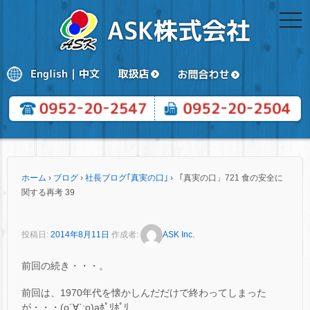
togg
navi
ホーム
›
ブログ
›
社長ブログ｢真実の口｣
›
「真実の口」721 食の安全に
関する再考 39
投稿日:
2014年8月11日
作成者:
ASK Inc.
前回の続き・・・。
前回は、1970年代を懐かしんだだけで終わってしまった
が・・・(o´∀`;o)aﾎﾟﾘﾎﾟﾘ