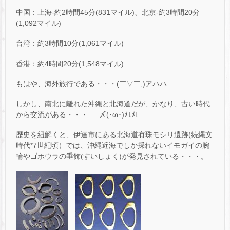
中国：上海-約2時間45分(831マイル)、北京-約3時間20分
(1,092マイル)
台湾：約3時間10分(1,061マイル)
香港：約4時間20分(1,548マイル)
もはや、海外旅行である・・・(￣▽￣;)アハハ…
しかし、南北に離れた沖縄と北海道だが、かなり、古い時代
から交流がある・・・…..〆(･ω･)ﾒﾓﾒﾓ
歴史を紐解くと、伊達市にある北海道有珠モシリ遺跡(続縄文
時代*7世紀頃）では、沖縄近海でしか採れないイモガイの腕
輪やゴホウラの垂飾(すいしょく)が発見されている・・・。