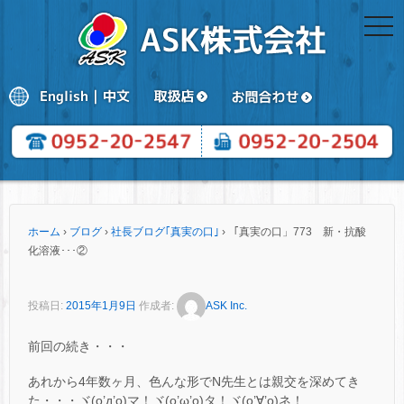
togg
navi
ホーム
›
ブログ
›
社長ブログ｢真実の口｣
›
「真実の口」773 新・抗酸
化溶液･･･②
投稿日:
2015年1月9日
作成者:
ASK Inc.
前回の続き・・・
あれから4年数ヶ月、色んな形でN先生とは親交を深めてき
た・・・ヾ(o’д’o)マ！ヾ(o’ω’o)タ！ヾ(o’∀’o)ネ！