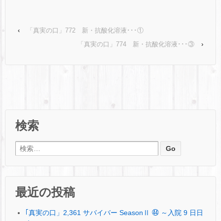
‹
「真実の口」772 新・抗酸化溶液･･･①
「真実の口」774 新・抗酸化溶液･･･③
›
検索
検索:
最近の投稿
｢真実の口」2,361 サバイバー SeasonⅡ ㊹ ～入院 9 日日