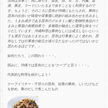
活用は見事で、肉に限らず、面皮、頭、耳、舌、内臓、血
液、豚足、ラードにいたるまで余すことなく利用するので
す。ちょうど、そのころに昆布が沖縄にもたらされ、豚肉と
昆布の出合いが味覚や栄養価に絶妙の組み合わせを生みまし
た。うまみ成分である昆布のグルタミン酸と動物性食品のう
まみと豚脂の相乗効果で、多種類が融合した濃厚な味をつく
りだしています。沖縄料理は豚肉なしには成立しないといっ
ても過言ではありませんが、昆布は行事食によく使われ、昆
布なしでは行事食の献立が成り立たなかったのではないかと
思われるほどです。」
如何だろう、この関わり・・・。
因みに、沖縄では昆布のことを“クーブ”と言う・・・。
代表的な料理を紹介しよう！
クーブイリチー：千切りの昆布、短冊の豚肉、しいたけなど
を炒め、豚のだしで煮こんだもの