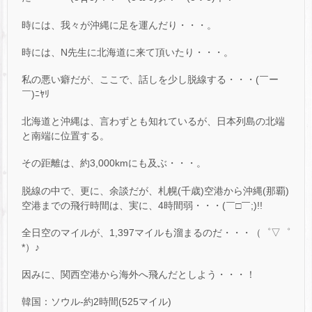
時には、我々が沖縄に足を運んだり・・・。
時には、N先生に北海道に来て頂いたり・・・。
私の悪い癖だが、ここで、話しを少し脱線する・・・(￣ー
￣)ﾆﾔﾘ
北海道と沖縄は、言わずとも知れているが、日本列島の北端
と南端に位置する。
その距離は、約3,000kmにも及ぶ・・・。
脱線の中で、更に、余談だが、札幌(千歳)空港から沖縄(那覇)
空港までの飛行時間は、実に、4時間弱・・・(￣□￣;)!!
全日空のマイルが、1,397マイルも溜まるのだ・・・（゜▽゜
*）♪
因みに、関西空港から海外へ飛んだとしよう・・・！
韓国：ソウル-約2時間(525マイル)