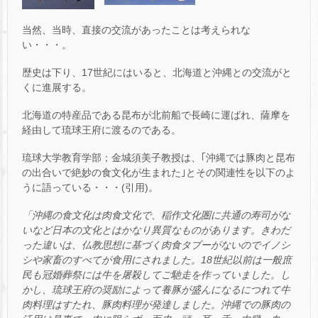
当然、当時、直接の交流があったことは考えられな
い・・・。
歴史は下り、17世紀にはいると、北海道と沖縄との交流がと
くに進展する。
北海道の特産品である昆布が北前船で長崎に運ばれ、薩摩を
経由して琉球王府に渡るのである。
琉球大学教育学部；金城須美子教授は、｢沖縄では豚肉と昆布
の出合いで絶妙の食文化が生まれた｣とその関連性を以下のよ
うに語っている・・・(引用)。
「沖縄の食文化は肉食文化で、稲作文化圏に共通の寿司がな
いなど日本の文化とはかなり異質なものがあります。きわだ
った違いは、仏教思想に基づく肉食タブーがないのでイノシ
シや家畜のすべてが食用にされました。18世紀以前は一般庶
民も冠婚葬祭には牛を屠殺してご馳走を作っていました。し
かし、琉球王府の奨励によって養豚が盛んになるにつれて牛
肉料理はすたれ、豚肉料理が発達しました。沖縄での豚肉の