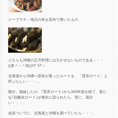
クーブマチ：地元の魚を昆布で巻いたもの
どちらも沖縄の正月料理には欠かせないものである・・・
((美＾～＾味))ﾓｸﾞﾓｸﾞ♪
北海道から沖縄へ昆布が渡ったルートを、「昆布ロード」と
呼ぶらしい・・・。
随分、脱線したが、｢昆布ロード｣から300年超を経て、新た
な｢抗酸化ロード｣が後生に語られたら、実に、面白
い・・・。
余談ついでに、北海道と沖縄を調べていたら・・・。