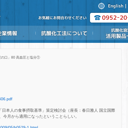
の口」80 高血圧と塩分①
406.pdf
、「日本人の食事摂取基準」策定検討会（座長：春日雅人 国立国際
、今月から適用になったということらしい。
2009/05/h0529-1.html