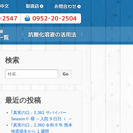
検索
検索:
最近の投稿
｢真実の口」2,361 サバイバー
SeasonⅡ ㊹ ～入院 9 日日 ⅰ ～
｢真実の口」2,360 令和 8 年 熊本
地震発生から 1 週間