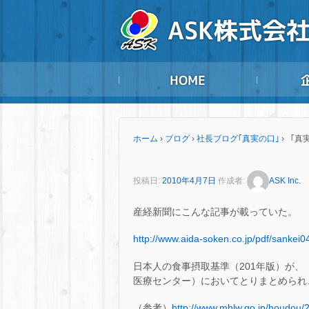
ホーム
›
ブログ
›
社長ブログ｢真実の口｣
›
「真実
投稿日:
2010年4月7日
作成者:
ASK Inc.
産経新聞にこんな記事が載っていた。
http://www.aida-soken.co.jp/pdf/sankei0
日本人の食事摂取基準（201年版）が
医療センター）においてとりまとめられ
（参考）
http://www.mhlw.go.jp/houdou/