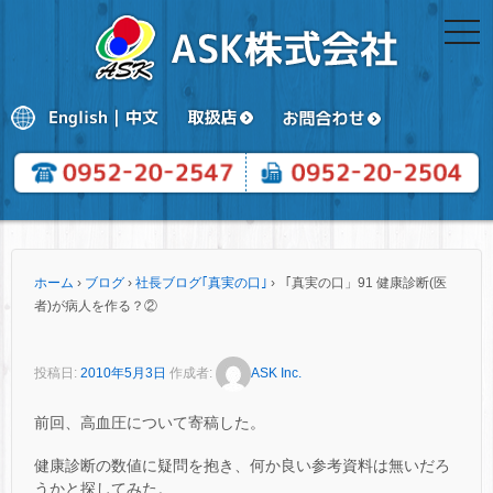
togg
navi
ホーム
›
ブログ
›
社長ブログ｢真実の口｣
›
「真実の口」91 健康診断(医
者)が病人を作る？②
投稿日:
2010年5月3日
作成者:
ASK Inc.
前回、高血圧について寄稿した。
健康診断の数値に疑問を抱き、何か良い参考資料は無いだろ
うかと探してみた。