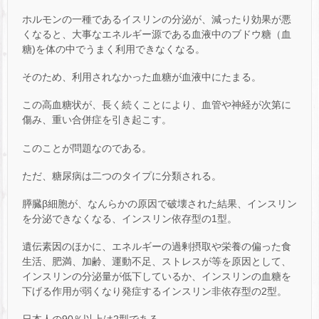
ホルモンの一種であるイスリンの分泌が、減ったり効果が悪
くなると、大事なエネルギー源である血液中のブドウ糖（血
糖)を体の中でうまく利用できなくなる。
そのため、利用されなかった血糖が血液中にたまる。
この高血糖状が、長く続くことにより、血管や神経が次第に
傷み、重い合併症を引き起こす。
このことが問題なのである。
ただ、糖尿病は二つのタイプに分類される。
膵臓β細胞が、なんらかの原因で破壊された結果、インスリン
を分泌できなくなる、インスリン依存型の1型。
遺伝素因のほかに、エネルギーの過剰摂取や栄養の偏った食
生活、肥満、加齢、運動不足、ストレスが等を原因として、
インスリンの分泌量が低下しているか、インスリンの血糖を
下げる作用が弱くなり発症するインスリン非依存型の2型。