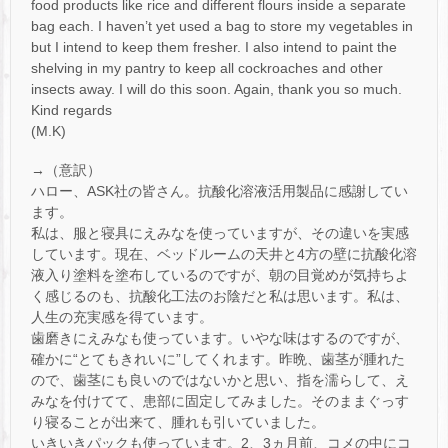
food products like rice and different flours inside a separate
bag each. I haven’t yet used a bag to store my vegetables in
but I intend to keep them fresher. I also intend to paint the
shelving in my pantry to keep all cockroaches and other
insects away. I will do this soon. Again, thank you so much.
Kind regards
(M.K)
→（意訳）
ハロー、ASK社の皆さん。抗酸化溶液活用製品に感謝してい
ます。
私は、服と寝具にえみなを使っていますが、その違いを実感
しています。現在、ベッドルームの天井と4方の壁に抗酸化溶
液入り塗料を塗布しているのですが、朝の目覚めが気持ちよ
く感じるのも、抗酸化工法のお陰だと私は思います。私は、
人生の充実感を得ています。
歯磨きにえみなも使っています。いやな味はするのですが、
確かに“とてもきれいに”してくれます。昨晩、歯茎が腫れた
ので、歯茎にも良いのではないかと思い、指を濡らして、え
みなを付けてて、患部に固定してみました。そのままぐっす
り寝ることが出来て、腫れも引いていました。
いきいきパックも使っています。2、3ヵ月前、コメの中にコ