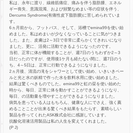
私は、永年に渡り、線維筋痛症、痛みを伴う脂肪腫、エネル
ギー喪失、意識混濁、および頻繁なめまい等の症状を伴う、
Dercums Syndrome(有痛性皮下脂肪腫)に苦しめられていま
す。
6ヵ月前から、フットバス、そして、浴槽でemina99を使い始
めました。私はめまいが少なくなっていることに気がつきま
した。また、皮膚は2～3日で非常に柔らかくてきれいになり
ました。更に、活発に活動できるようになったのです。
当初、正常に体が機能することが、週7日のうちわずか2～3
日だったのですが、使用後1ケ月も経たない間に、週7日のう
ち、4～5日は、正常に行動できるようになりました。
2ヵ月後、清流の滝をシャワーとして使い始め、いきいきペー
ルと光と水の妖精で作った水を飲料水用に使い始めました。
結果は驚くべきものでした。emina99と虹の栞を使い始めた
時から、毎日、正常に体を動かすことができるようになり、
毎日、の活動量を増やすことができるようになりました。
病気を患っている人はもちろん、健康な人にでさえ、強く薦
めることことが出来る驚くべき結果をもたらす、素晴らしい
製品を作ってくれたASK株式会社に感謝しています。
抗酸化溶液活用製品は私の人生を変えてくれました。
(P J)