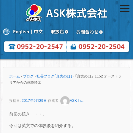
togg
navi
ホーム
›
ブログ
›
社長ブログ｢真実の口｣
›
｢真実の口」1152 オーストラ
リアからの体験談②
投稿日:
2017年9月29日
作成者:
ASK Inc.
前回の続き・・・。
今回は英文での体験談を紹介する。