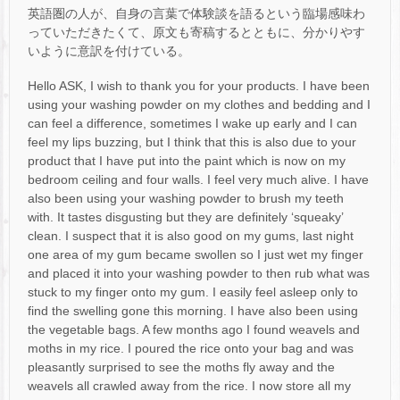
英語圏の人が、自身の言葉で体験談を語るという臨場感味わ
っていただきたくて、原文も寄稿するとともに、分かりやす
いように意訳を付けている。
Hello ASK, I wish to thank you for your products. I have been
using your washing powder on my clothes and bedding and I
can feel a difference, sometimes I wake up early and I can
feel my lips buzzing, but I think that this is also due to your
product that I have put into the paint which is now on my
bedroom ceiling and four walls. I feel very much alive. I have
also been using your washing powder to brush my teeth
with. It tastes disgusting but they are definitely ‘squeaky’
clean. I suspect that it is also good on my gums, last night
one area of my gum became swollen so I just wet my finger
and placed it into your washing powder to then rub what was
stuck to my finger onto my gum. I easily feel asleep only to
find the swelling gone this morning. I have also been using
the vegetable bags. A few months ago I found weavels and
moths in my rice. I poured the rice onto your bag and was
pleasantly surprised to see the moths fly away and the
weavels all crawled away from the rice. I now store all my