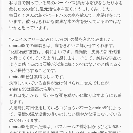
私は庭で飼っている鳥のバードバス(鳥が水浴びをしたり水を
飲むための台)に還元活性水を置くようにしてみました。
毎日たくさんの鳥がバードバスの水を飲んで、水浴びをして
います。彼らはきれいな健康な水の方を好んでいるのではな
いかと思っています。
“フェイスクリーム”みじょかに虹の栞を入れてみました。
emina99での歯磨きは、歯をきれいに輝かせてくれます。
“化粧石鹸”ぽぽは、特によいです。洗顔後、皮膚の新陳代謝
を行ってくれているように感じます。そして、純粋な手品の
ように感じるのは石鹸が永遠に続くのではないかと感じるく
らい長持ちすることです。
emina99粉は素晴らしいです。
洗剤についている香料が受け付けられませんでしたが、
enima 99は最高の洗剤です。
それはあたかも、服からな死を穏やかに取り出すようにも感
じます。
入浴時に毎日使用しているコジョウパワーとemina99によっ
て、浴槽の湯が塩素の臭いのしない穏やかな湯になっている
のが分かります。
emina99を買った妹は、バスルームの排水口からひどい匂い
をがするという問題を抱えていましたが、emina99が簡単に