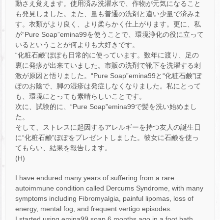
動さえ覚えます。使用済み洗濯水で、作物が元気になること
も発見しました。また、量も普通の洗剤と違い少量で済みま
す。衣類がより良く、より柔らかく仕上がります。更に、私
が“Pure Soap”emina99を使うことで、環境浄化の役に立って
いるということが何よりも大好きです。
“化粧石鹸”ぽぽも日常的に使っています。数年に渡り、足の
裏に発疹が出来ていました。市販の洗剤で靴下を洗濯する刺
激が原因と悟りました。“Pure Soap”emina99と“化粧石鹸”ぽ
ぽのお陰で、脚の湿疹は発症しなくなりました。私にとって
も、環境にとっても素晴らしいことです。
次に、試験的に、“Pure Soap”emina99で髪を洗い始めまし
た。
そして、ストレスに起因するアレルギーを持つ友人の誕生日
に“化粧石鹸”ぽぽをプレゼントしました。彼女に石鹸を使っ
てもらい、結果を報告します。
(H)
I have endured many years of suffering from a rare
autoimmune condition called Dercums Syndrome, with many
symptoms including Fibromyalgia, painful lipomas, loss of
energy, mental fog, and frequent vertigo episodes.
I started using emina99 soap 6 months ago in a foot bath,