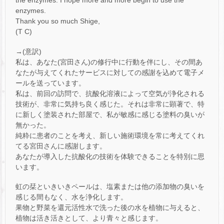
the enzymes. I hope more and more begin to use the
enzymes.
Thank you so much Shige,
(T C)
→(意訳)
私は、あなた(宮田さん)の修行中に行動を伴にし、その間あ
なたが与えてくれたサービスに対しての感謝を込めて電子メ
ールを送っています。
私は、前回の訪問で、抗酸化溶液によって空気が浄化される
技術が、非常に気持ち良く感じた。それは非常に顕著で、特
に新しく塗装された部屋で、私が敏感に感じる塗料の臭いが
無かった。
純粋に患者のことを考え、新しい施術環境を常に考えてくれ
てる宮田さんに感謝します。
あなたが導入した抗酸化の技術を体験できることを特別に思
います。
虹の栞といきいきペールは、塩素または他の添加物の臭いを
感じる間もなく、水を浄化します。
果物と野菜を還元活性水で洗った後の水を植物に与えると、
植物は活き活きとして、より青々と感じます。