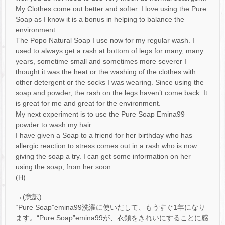
My Clothes come out better and softer. I love using the Pure
Soap as I know it is a bonus in helping to balance the
environment.
The Popo Natural Soap I use now for my regular wash. I
used to always get a rash at bottom of legs for many, many
years, sometime small and sometimes more severer I
thought it was the heat or the washing of the clothes with
other detergent or the socks I was wearing. Since using the
soap and powder, the rash on the legs haven’t come back. It
is great for me and great for the environment.
My next experiment is to use the Pure Soap Emina99
powder to wash my hair.
I have given a Soap to a friend for her birthday who has
allergic reaction to stress comes out in a rash who is now
giving the soap a try. I can get some information on her
using the soap, from her soon.
(H)
→(意訳)
“Pure Soap”emina99洗濯に使いだして、もうすぐ1年になり
ます。“Pure Soap”emina99が、衣類をきれいにすることに感