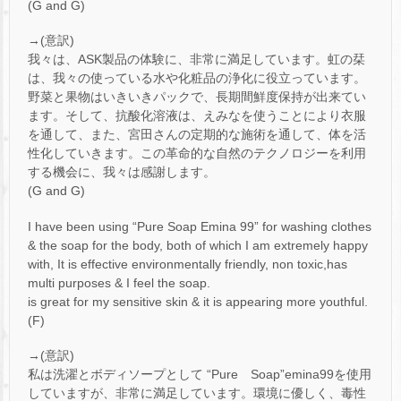
(G and G)
→(意訳)
我々は、ASK製品の体験に、非常に満足しています。虹の栞
は、我々の使っている水や化粧品の浄化に役立っています。
野菜と果物はいきいきパックで、長期間鮮度保持が出来てい
ます。そして、抗酸化溶液は、えみなを使うことにより衣服
を通して、また、宮田さんの定期的な施術を通して、体を活
性化していきます。この革命的な自然のテクノロジーを利用
する機会に、我々は感謝します。
(G and G)
I have been using “Pure Soap Emina 99” for washing clothes
& the soap for the body, both of which I am extremely happy
with, It is effective environmentally friendly, non toxic,has
multi purposes & I feel the soap.
is great for my sensitive skin & it is appearing more youthful.
(F)
→(意訳)
私は洗濯とボディソープとして “Pure Soap”emina99を使用
していますが、非常に満足しています。環境に優しく、毒性