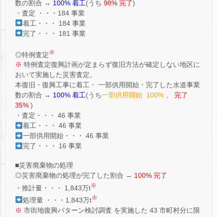
数の割合 →
100% 着工
(うち
98% 完了
)
・査定 ・・・184 事業
着工・・・ 184 事業
完了・・・ 181 事業
※
◎特例査定
※
特例査定復興計画が定まらず復旧方法が確定しない地区に
おいて実施した災害査定。
本復旧・復興工事に着工・ 一部供用開始・完了した水道事業
数の割合 →
100% 着工
(うち
一部供用開始 100%
、
完了
35%
)
・査定・・・ 46 事業
着工・・・ 46 事業
一部供用開始・・・ 46 事業
完了・・・ 16 事業
■災害廃棄物の処理
◎災害廃棄物の処理が完了した割合 →
100% 完了
※
・推計量・・・ 1,843万t
※
処理量 ・・・1,843万t
※
市街地復興パターン検討調査 を実施した 43 市町村分に限