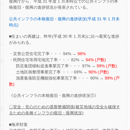
復興庁から、平成 31 年度 1 月末時点での公共インフラの本
格復旧・復興の進捗状況が発表されている。
公共インフラの本格復旧・復興の進捗状況(平成 31 年 1 月末
時点)
■住まいの再建は、昨年(平成 30 年 1 月末)に比べ着実な進捗
がみられる。
・災害公営住宅完了率・・・ 94% →
98%
・民間住宅等用宅地完了率・・・ 82% →
94% (戸数)
>>>
防災集団移転促進事業完了率・・・ 97% →
99% (戸数)
>>>
土地区画整理事業完了率 ・・・69% →
90% (戸数)
>>>
漁業集落防災機能強化事業完了率・・・ 90% →
99% (戸
数)
《公共インフラの本格復旧・復興の進捗状況①》
〇安全・安心のための基盤整備関係(被災地域の安全を確保す
るための各種インフラの復旧・復興状況)
■海岸対策