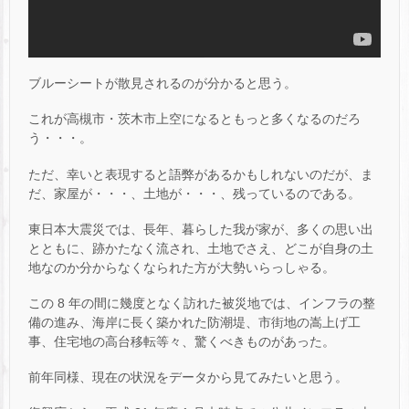
ブルーシートが散見されるのが分かると思う。
これが高槻市・茨木市上空になるともっと多くなるのだろ
う・・・。
ただ、幸いと表現すると語弊があるかもしれないのだが、ま
だ、家屋が・・・、土地が・・・、残っているのである。
東日本大震災では、長年、暮らした我が家が、多くの思い出
とともに、跡かたなく流され、土地でさえ、どこが自身の土
地なのか分からなくなられた方が大勢いらっしゃる。
この 8 年の間に幾度となく訪れた被災地では、インフラの整
備の進み、海岸に長く築かれた防潮堤、市街地の嵩上げ工
事、住宅地の高台移転等々、驚くべきものがあった。
前年同様、現在の状況をデータから見てみたいと思う。