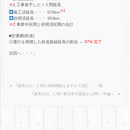
※1
工事着手したＩＣ間延長
※2
着工済延長・・・ 570km
供用済延長・・・ 353km
※2
事業中区間と供用済区間の合計
■交通網(鉄道)
◎運行を再開した鉄道路線延長の割合 →
97% 完了
次回へ・・・。
‹
｢真実の口」1,365 24時間戦えますか？(笑)・・・⑬
｢真実の口」1,367 東日本大震災から8年～中編～
›