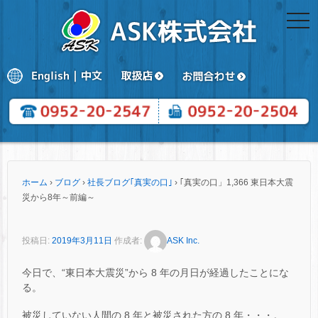
togg
navi
ホーム
›
ブログ
›
社長ブログ｢真実の口｣
›
｢真実の口」1,366 東日本大震
災から8年～前編～
投稿日:
2019年3月11日
作成者:
ASK Inc.
今日で、“東日本大震災”から 8 年の月日が経過したことにな
る。
被災していない人間の 8 年と被災された方の 8 年・・・。