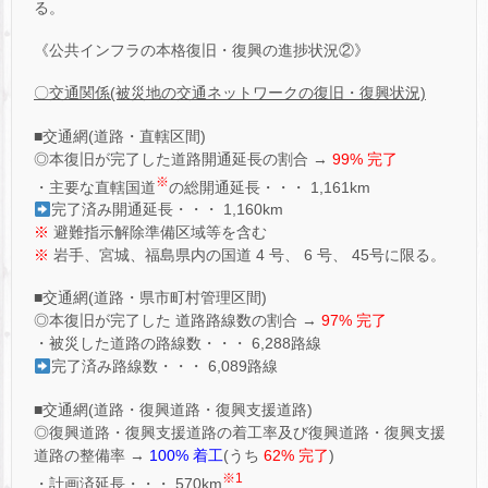
る。
《公共インフラの本格復旧・復興の進捗状況②》
〇交通関係(被災地の交通ネットワークの復旧・復興状況)
■交通網(道路・直轄区間)
◎本復旧が完了した道路開通延長の割合 →
99% 完了
※
・主要な直轄国道
の総開通延長・・・ 1,161km
完了済み開通延長・・・ 1,160km
※
避難指示解除準備区域等を含む
※
岩手、宮城、福島県内の国道 4 号、 6 号、 45号に限る。
■交通網(道路・県市町村管理区間)
◎本復旧が完了した 道路路線数の割合 →
97% 完了
・被災した道路の路線数・・・ 6,288路線
完了済み路線数・・・ 6,089路線
■交通網(道路・復興道路・復興支援道路)
◎復興道路・復興支援道路の着工率及び復興道路・復興支援
道路の整備率 →
100% 着工
(うち
62% 完了
)
※1
・計画済延長・・・ 570km