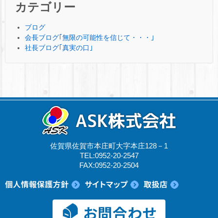
カテゴリー
ブログ
会長ブログ｢無限の可能性を信じて・・・｣
社長ブログ｢真実の口｣
佐賀県佐賀市本庄町大字本庄128－1
TEL:0952-20-2547
FAX:0952-20-2504