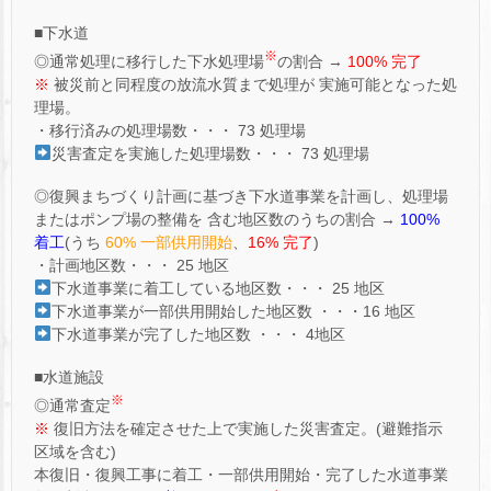
■下水道
※
◎通常処理に移行した下水処理場
の割合 →
100% 完了
※
被災前と同程度の放流水質まで処理が 実施可能となった処
理場。
・移行済みの処理場数・・・ 73 処理場
災害査定を実施した処理場数・・・ 73 処理場
◎復興まちづくり計画に基づき下水道事業を計画し、処理場
またはポンプ場の整備を 含む地区数のうちの割合 →
100%
着工
(うち
60% 一部供用開始
、
16% 完了
)
・計画地区数・・・ 25 地区
下水道事業に着工している地区数・・・ 25 地区
下水道事業が一部供用開始した地区数 ・・・16 地区
下水道事業が完了した地区数 ・・・ 4地区
■水道施設
※
◎通常査定
※
復旧方法を確定させた上で実施した災害査定。(避難指示
区域を含む)
本復旧・復興工事に着工・一部供用開始・完了した水道事業