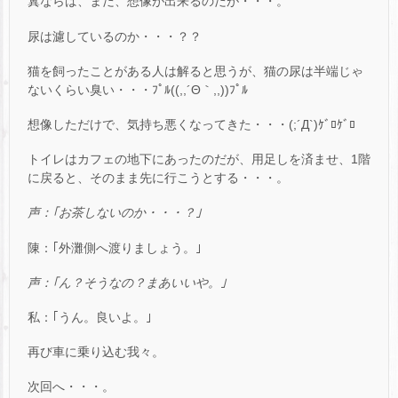
糞ならば、まだ、想像が出来るのだが・・・。
尿は濾しているのか・・・？？
猫を飼ったことがある人は解ると思うが、猫の尿は半端じゃ
ないくらい臭い・・・ﾌﾟﾙ((,,´Θ｀,,))ﾌﾟﾙ
想像しただけで、気持ち悪くなってきた・・・(;´Д`)ｹﾞﾛｹﾞﾛ
トイレはカフェの地下にあったのだが、用足しを済ませ、1階
に戻ると、そのまま先に行こうとする・・・。
声：｢お茶しないのか・・・？｣
陳：｢外灘側へ渡りましょう。｣
声：｢ん？そうなの？まあいいや。｣
私：｢うん。良いよ。｣
再び車に乗り込む我々。
次回へ・・・。