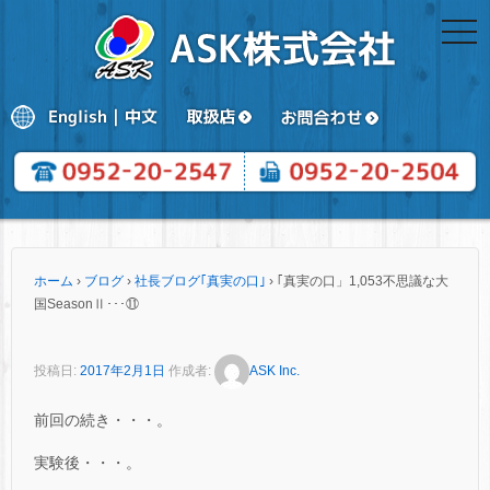
togg
navi
ホーム
›
ブログ
›
社長ブログ｢真実の口｣
›
｢真実の口」1,053不思議な大
国SeasonⅡ･･･⑪
投稿日:
2017年2月1日
作成者:
ASK Inc.
前回の続き・・・。
実験後・・・。