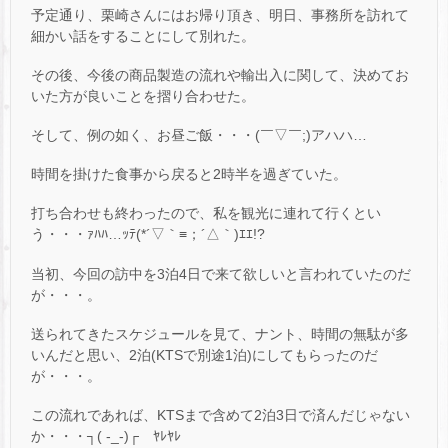
予定通り、栗崎さんにはお帰り頂き、明日、事務所を訪れて
細かい話をすることにして別れた。
その後、今後の商品製造の流れや輸出入に関して、決めてお
いた方が良いことを摺り合わせた。
そして、例の如く、お昼ご飯・・・(￣▽￣;)アハハ…
時間を掛けた食事から戻ると2時半を過ぎていた。
打ち合わせも終わったので、私を観光に連れて行くとい
う・・・ｧﾊﾊ…ｯﾃ(*´▽｀≡；´△｀)ｴｴ!?
当初、今回の訪中を3泊4日で来て欲しいと言われていたのだ
が・・・。
送られてきたスケジュールを見て、ナント、時間の無駄が多
いんだと思い、2泊(KTSで別途1泊)にしてもらったのだ
が・・・。
この流れであれば、KTSまで含めて2泊3日で済んだじゃない
か・・・┐( -_-)┌ ﾔﾚﾔﾚ