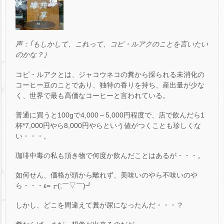
声：｢もしかして、これって、コピ・ルアクのことを言いたい
のかな？｣
コピ・ルアクとは、ジャコウネコの糞から採られる未消化の
コーヒー豆のことであり、独特の香りを持ち、産出量が少な
く、世界で最も高価なコーヒーと言われている。
普通に買うと100gで4,000～5,000円程度で、店で飲んだら1
杯*7,000円やら8,000円やらという値がつくことも珍しくな
い・・・。
珈琲中毒の私も頂き物で何度か飲んだことはあるが・・・。
如何せん、価格が頭から離れず、美味いのやら不味いのや
ら・・・ε=┏(;￣▽￣)┛
しかし、どこを間違えて糞が尿になったんだ・・・？