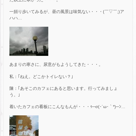
一頻り歩いてみるが、昼の風景は味気ない・・・(￣▽￣;)ア
ハハ…
あまりの寒さに、尿意がもようしてきた・・・。
私：｢ねえ。どこかトイレない？｣
陳：｢あそこのカフェにあると思います。行ってみましょ
う。｣
着いたカフェの看板にこんなもんが・・・ｩ─σ(･´ω･｀*)─ﾝ…