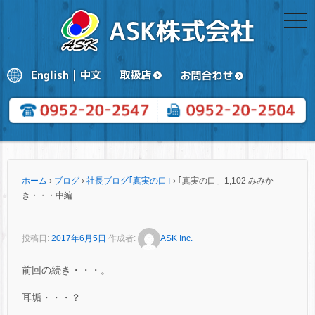
togg
navi
ホーム
›
ブログ
›
社長ブログ｢真実の口｣
›
｢真実の口」1,102 みみか
き・・・中編
投稿日:
2017年6月5日
作成者:
ASK Inc.
前回の続き・・・。
耳垢・・・？