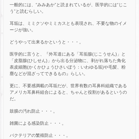
一般的には、“みみあか”と読まれているが、医学的には“じこ
う”と読むらしい。
耳垢は、ミミクソやミミカスとも表現され、不要な物のイメ
ージが強い。
どうやって出来るかというと・・・。
医学的に言うと、『外耳道にある「耳垢腺(じこうせん)」と
「皮脂腺(ひしせん)」から出る分泌物に、剥がれ落ちた角化
表皮細胞(かくかひょうひさいぼう：いわゆる垢)や毛髪、粉
塵などが混ざってできるもの』らしい。
更に、不要感満載の耳垢だが、世界有数の耳鼻科組織である
アメリカ耳鼻科組合によると、ちゃんと役割があるというの
だ。
鼓膜の汚れ防止・・・。
雑菌による感染防止・・・。
バクテリアの繁殖防止・・・。