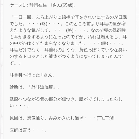
ケース1：静岡在住・Iさん(65歳)。
「一日一回、ふろ上がりに綿棒で耳をきれいにするのが日課
でした。・・・(略)・・・。このところ前より耳垢の量が増
えたような気がして、・・・(略)・・・、なので朝の洗顔時
も耳かきをするようになったのですが、汚れは増えるし、耳
の中がかゆくてたまらなくなりました。・・・(略)・・・。
耳垢だけでなく、耳垂れのような、黄色っぽくていやな臭い
のするドロッとした液体がつくようになってしまったんで
す。」
耳鼻科へ行った I さん。
診断は、「外耳道湿疹」。
鼓膜へつながる管の部分が傷つき、膿がでてしまったらし
い・・・。
原因は、想像通り、みみかきのし過ぎ・・・(￣□￣;)!!
医師は言う・・・。