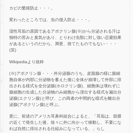
カビの繁殖防止・・・。
変わったところでは、虫の侵入防止・・・。
湿性耳垢の原因であるアポクリン腺(※)から分泌される汗は
独特の苦みと臭気があり、とりわけ虫類に対し強い忌避効果
があるというのだから、満更、捨てたものでもない・・・
(笑)
Wikipediaより抜粋
(※)アポクリン腺・・・外分泌腺のうち、皮脂腺の様に腺細
胞自体が内部に分泌物を蓄えた後に全体が崩壊して外部に排
出される様式を全分泌腺(ホロクリン腺)、細胞体は壊れずに
腺細胞の生成した分泌物のみ細胞から浸出する様式を漏出分
泌腺(エクリン腺)と呼び、この両者の中間的な様式を離出分
泌腺(アポクリン腺)と呼ぶ。
更に、前述のアメリカ耳鼻科組合によると、「耳垢は、鼓膜
の近くで発生した後、徐々に外に向かって移動し、不要にな
れば自然に排出される仕組みになっている。」らし