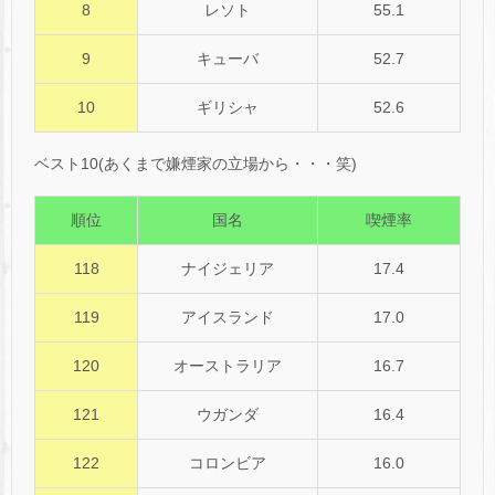
8
レソト
55.1
9
キューバ
52.7
10
ギリシャ
52.6
ベスト10(あくまで嫌煙家の立場から・・・笑)
順位
国名
喫煙率
118
ナイジェリア
17.4
119
アイスランド
17.0
120
オーストラリア
16.7
121
ウガンダ
16.4
122
コロンビア
16.0