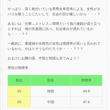
やっぱり、深く根付いている男尊女卑思考による、女性がタ
バコを吸うことにたいして、社会の目が厳しいから・・・？
あるいは、仕事→ストレス→喫煙という負の連鎖が成り立つ
とすれば、他の先進国に比べ、社会進出が遅れているか
ら・・・？？
一般的に、看護婦や水商売の女性は喫煙率が高いと言われて
いるから、やはりそうなのだろうか・・・？？？
おまけにお隣の国、中国と韓国も見てみよう！
男性の喫煙率
順位
国名
喫煙率
15
韓国
49.8
20
中国
47.6