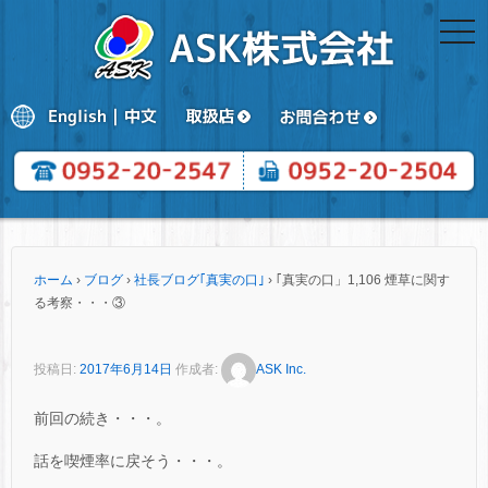
togg
navi
ホーム
›
ブログ
›
社長ブログ｢真実の口｣
›
｢真実の口」1,106 煙草に関す
る考察・・・③
投稿日:
2017年6月14日
作成者:
ASK Inc.
前回の続き・・・。
話を喫煙率に戻そう・・・。