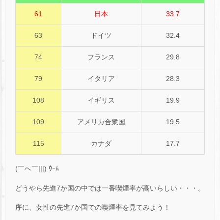
61
日本
33.7
63
ドイツ
32.4
74
フランス
29.8
79
イタリア
28.3
108
イギリス
19.9
109
アメリカ合衆国
19.5
115
カナダ
17.7
(￣へ￣|||) ｳｰﾑ
どうやら先進7か国の中では一番喫煙率が高いらしい・・・。
序に、女性の先進7か国での喫煙率を見てみよう！