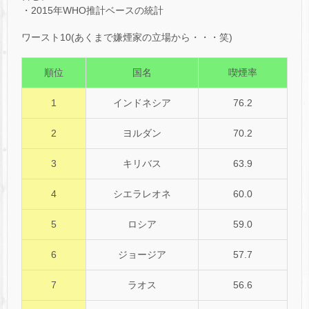
・2015年WHO推計ベースの統計
ワースト10(あくまで嫌煙家の立場から・・・笑)
順位
国名
喫煙率
1
インドネシア
76.2
2
ヨルダン
70.2
3
キリバス
63.9
4
シエラレオネ
60.0
5
ロシア
59.0
6
ジョージア
57.7
7
ラオス
56.6