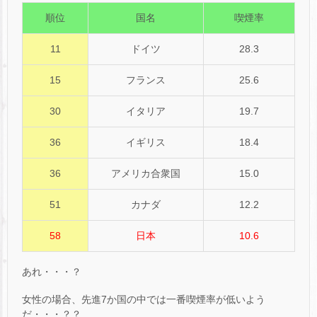
順位
国名
喫煙率
11
ドイツ
28.3
15
フランス
25.6
30
イタリア
19.7
36
イギリス
18.4
36
アメリカ合衆国
15.0
51
カナダ
12.2
58
日本
10.6
あれ・・・？
女性の場合、先進7か国の中では一番喫煙率が低いよう
だ・・・？？