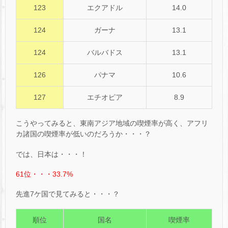
123
エクアドル
14.0
124
ガーナ
13.1
124
バルバドス
13.1
126
パナマ
10.6
127
エチオピア
8.9
こうやってみると、東南アジア地域の喫煙率が高く、アフリ
カ諸国の喫煙率が低いのだろうか・・・？
では、日本は・・・！
61位・・・33.7%
先進7ケ国で見てみると・・・？
順位
国名
喫煙率