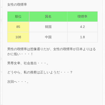
女性の喫煙率
順位
国名
喫煙率
85
韓国
4.2
108
中国
1.8
男性の喫煙率は想像通りだが、女性の喫煙率が日本よりはる
かに低い・・・！
男尊女卑、社会進出・・・。
どうやら、私の推察は正しいようだ・・・？
次回へ・・・。