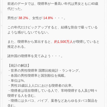
前述のデータでは、喫煙率が一番高い年代は男女ともに40歳
代だった。
男性が
38.2%
、女性が
14.8%
・・・。
この年代だけピックアップすると、結構な割合で吸っている
ような感がしないでもない。
また、喫煙率から算出すると、
約1,500万人
が喫煙していると
推定される。
諸外国の喫煙率を見てみよう・・・。
【統計の解説】
・世界の男性喫煙率 国際比較統計・ランキング。
・各国の男性喫煙率と国別順位を掲載。
・単位は%。
・男性15歳以上人口における喫煙者の比率。
・喫煙者は現在喫煙している人で、常時喫煙する人及び時々
喫煙する人を含む。
・喫煙にはタバコ、パイプ、葉巻などあらゆるタバコ製品を
含む。