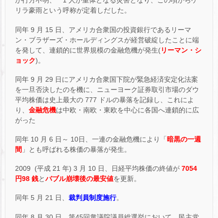
が行方不明、 1 人が重体となる災害となり、この頃からゲ
リラ豪雨という呼称が定着しだした。
同年 9 月 15 日、アメリカ合衆国の投資銀行であるリーマ
ン・ブラザーズ・ホールディングスが経営破綻したことに端
を発して、連鎖的に世界規模の金融危機が発生(
リーマン・シ
ョック
)。
同年 9 月 29 日にアメリカ合衆国下院が緊急経済安定化法案
を一旦否決したのを機に、ニューヨーク証券取引市場のダウ
平均株価は史上最大の 777 ドルの暴落を記録し、これによ
り、
金融危機
は中欧・南欧・東欧を中心に各国へ連鎖的に広
がった
同年 10 月 6 日～ 10日、一連の金融危機により「
暗黒の一週
間
」とも呼ばれる株価の暴落が発生。
2009 (平成 21 年) 3 月 10 日、日経平均株価の終値が
7054
円98 銭
と
バブル崩壊後の最安値
を更新。
同年 5 月 21 日、
裁判員制度施行
。
同年 8 月 30 日、第45回衆議院議員総選挙において、民主党