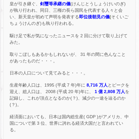
皇が引き継ぐ、
剣璽等承継の儀
(けんじとうしょうけいのぎ)
が執り行われ、同日、三権の長ら国民を代表する人々と会
い、新天皇が初めて声明を発表する
即位後朝見の儀
(
そくいご
ちょうけんのぎ)も執り行われる。
駆け足で私が気になったニュースを 2 回に分けて取り上げて
みた。
取りこぼしもあるかもしれないが、 31 年の間に色んなこと
があったものだ・・・。
日本の人口について見てみると・・・。
生産年齢人口は、1995 (平成 7 年)年に
8,716 万人
とピークを
迎え、総人口は、 2008 (平成 20 年)年に、
1 億 2,808 万人
を
記録し、これが頂点となるのか(？)、減少の一途を辿るのか
(？)。
経済面においても、日本は国内総生産( GDP )がアメリカ、中
国についで第 3 位、世界に誇れる経済大国だと言われてい
る。