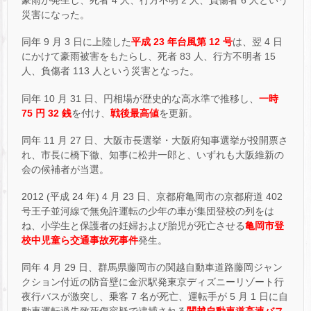
豪雨が発生し、死者 4 人、行方不明 2 人、負傷者 6 人という
災害になった。
同年 9 月 3 日に上陸した
平成 23 年台風第 12 号
は、翌 4 日
にかけて豪雨被害をもたらし、死者 83 人、行方不明者 15
人、負傷者 113 人という災害となった。
同年 10 月 31 日、円相場が歴史的な高水準で推移し、
一時
75 円 32 銭
を付け、
戦後最高値
を更新。
同年 11 月 27 日、大阪市長選挙・大阪府知事選挙が投開票さ
れ、市長に橋下徹、知事に松井一郎と、いずれも大阪維新の
会の候補者が当選。
2012 (平成 24 年) 4 月 23 日、京都府亀岡市の京都府道 402
号王子並河線で無免許運転の少年の車が集団登校の列をは
ね、小学生と保護者の妊婦および胎児が死亡させる
亀岡市登
校中児童ら交通事故死事件
発生。
同年 4 月 29 日、群馬県藤岡市の関越自動車道路藤岡ジャン
クション付近の防音壁に金沢駅発東京ディズニーリゾート行
夜行バスが激突し、乗客 7 名が死亡、運転手が 5 月 1 日に自