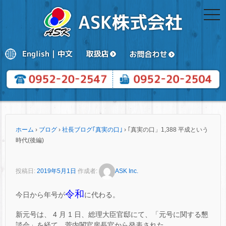
togg
navi
ホーム
›
ブログ
›
社長ブログ｢真実の口｣
›
｢真実の口」1,388 平成という
時代(後編)
投稿日:
2019年5月1日
作成者:
ASK Inc.
令和
今日から年号が
に代わる。
新元号は、 4 月 1 日、総理大臣官邸にて、「元号に関する懇
談会」を経て、菅内閣官房長官から発表された。