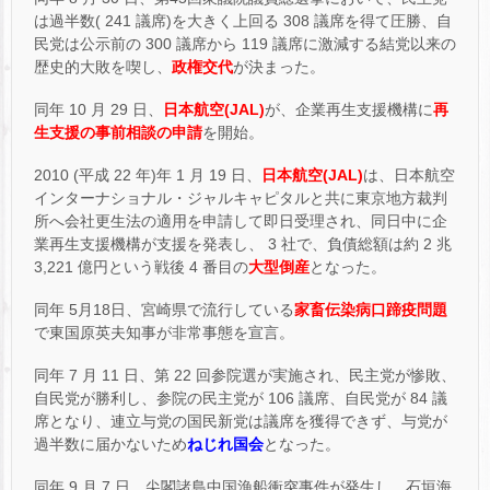
は過半数( 241 議席)を大きく上回る 308 議席を得て圧勝、自
民党は公示前の 300 議席から 119 議席に激減する結党以来の
歴史的大敗を喫し、
政権交代
が決まった。
同年 10 月 29 日、
日本航空(JAL)
が、企業再生支援機構に
再
生支援の事前相談の申請
を開始。
2010 (平成 22 年)年 1 月 19 日、
日本航空(JAL)
は、日本航空
インターナショナル・ジャルキャピタルと共に東京地方裁判
所へ会社更生法の適用を申請して即日受理され、同日中に企
業再生支援機構が支援を発表し、 3 社で、負債総額は約 2 兆
3,221 億円という戦後 4 番目の
大型倒産
となった。
同年 5月18日、宮崎県で流行している
家畜伝染病口蹄疫問題
で東国原英夫知事が非常事態を宣言。
同年 7 月 11 日、第 22 回参院選が実施され、民主党が惨敗、
自民党が勝利し、参院の民主党が 106 議席、自民党が 84 議
席となり、連立与党の国民新党は議席を獲得できず、与党が
過半数に届かないため
ねじれ国会
となった。
同年 9 月 7 日、尖閣諸島中国漁船衝突事件が発生し、石垣海