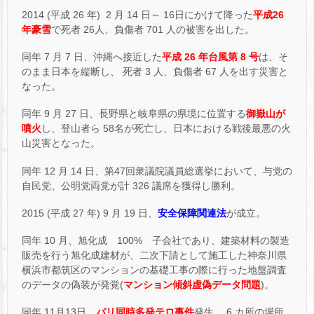
2014 (平成 26 年) 2 月 14 日～ 16日にかけて降った
平成26
年豪雪
で死者 26人、負傷者 701 人の被害を出した。
同年 7 月 7 日、沖縄へ接近した
平成 26 年台風第 8 号
は、そ
のまま日本を縦断し、 死者 3 人、負傷者 67 人を出す災害と
なった。
同年 9 月 27 日、長野県と岐阜県の県境に位置する
御嶽山が
噴火
し、登山者ら 58名が死亡し、日本における戦後最悪の火
山災害となった。
同年 12 月 14 日、第47回衆議院議員総選挙において、与党の
自民党、公明党両党が計 326 議席を獲得し勝利。
2015 (平成 27 年) 9 月 19 日、
安全保障関連法
が成立。
同年 10 月、旭化成 100% 子会社であり、建築材料の製造
販売を行う旭化成建材が、二次下請として施工した神奈川県
横浜市都筑区のマンションの基礎工事の際に行った地盤調査
のデータの偽装が発覚(
マンション傾斜虚偽データ問題
)。
同年 11月13日、
パリ同時多発テロ事件
発生、 6 カ所の場所