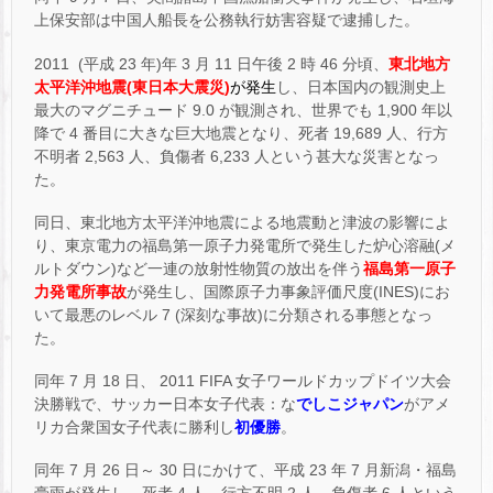
上保安部は中国人船長を公務執行妨害容疑で逮捕した。
2011 (平成 23 年)年 3 月 11 日午後 2 時 46 分頃、
東北地方
太平洋沖地震
(東日本
大震災)
が発生
し、日本国内の観測史上
最大のマグニチュード 9.0 が観測され、世界でも 1,900 年以
降で 4 番目に大きな巨大地震となり、死者 19,689 人、行方
不明者 2,563 人、負傷者 6,233 人という甚大な災害となっ
た。
同日、東北地方太平洋沖地震による地震動と津波の影響によ
り、東京電力の福島第一原子力発電所で発生した炉心溶融(メ
ルトダウン)など一連の放射性物質の放出を伴う
福島第一原子
力発電所事故
が発生し、国際原子力事象評価尺度(INES)にお
いて最悪のレベル 7 (深刻な事故)に分類される事態となっ
た。
同年 7 月 18 日、 2011 FIFA 女子ワールドカップドイツ大会
決勝戦で、サッカー日本女子代表：な
でしこジャパン
がアメ
リカ合衆国女子代表に勝利し
初優勝
。
同年 7 月 26 日～ 30 日にかけて、平成 23 年 7 月新潟・福島