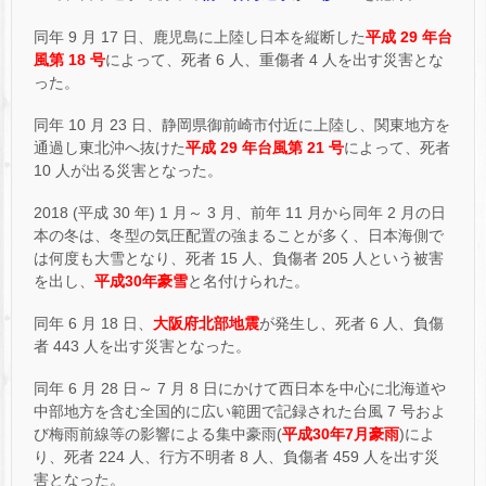
同年 9 月 17 日、鹿児島に上陸し日本を縦断した
平成 29 年台
風第 18 号
によって、死者 6 人、重傷者 4 人を出す災害とな
った。
同年 10 月 23 日、静岡県御前崎市付近に上陸し、関東地方を
通過し東北沖へ抜けた
平成 29 年台風第 21 号
によって、死者
10 人が出る災害となった。
2018 (平成 30 年) 1 月～ 3 月、前年 11 月から同年 2 月の日
本の冬は、冬型の気圧配置の強まることが多く、日本海側で
は何度も大雪となり、死者 15 人、負傷者 205 人という被害
を出し、
平成30年豪雪
と名付けられた。
同年 6 月 18 日、
大阪府北部地震
が発生し、死者 6 人、負傷
者 443 人を出す災害となった。
同年 6 月 28 日～ 7 月 8 日にかけて西日本を中心に北海道や
中部地方を含む全国的に広い範囲で記録された台風 7 号およ
び梅雨前線等の影響による集中豪雨(
平成30年7月豪雨
)によ
り、死者 224 人、行方不明者 8 人、負傷者 459 人を出す災
害となった。