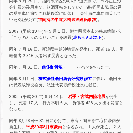
同年 8 月 25 日、福岡市東区の海の中道大橋で、市内在住の
会社員の乗用車が、飲酒運転をしていた当時福岡市職員の男
の乗用車に追突され博多湾に転落し、会社員の車に同乗して
いた3児が死亡(
福岡海の中道大橋飲酒運転事故
)。
2007 (平成 19 年)年 5 月 1 日、熊本県熊本市の慈恵病院が、
「こうのとりのゆりかご」を設置(
赤ちゃんポスト
)。
同年 7 月 16 日、新潟県中越沖地震が発生し、死者 15 人、重
軽傷者 2,316 人を出す災害となった。
同年 7 月 31 日、
前体制解散
・・・ヾ(≧∇≦*)/やったー。
同年 8 月1 日、
株式会社会田総合研究所設立
に伴い、会田氏
は代表取締役会長、私は代表取締役社長に就任。
2008 (平成 20 年) 6 月 14 日、
岩手・宮城内
陸地震
が発生
し、 死者 17 人、行方不明 6 人、負傷者 426 人を出す災害と
なった。
同年 8月26日〜 31 日にかけて、東海・関東を中心に豪雨が
発生し、
平成20年8月末豪雨
と命名され、 1 人が死亡、 2 人