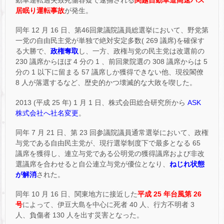
動車運転過失致死傷容疑で逮捕される
関越自動車道高速バス
居眠り運転事故
が発生。
同年 12 月 16 日、第46回衆議院議員総選挙において、野党第
一党の自由民主党が単独で絶対安定多数( 269 議席)を確保す
る大勝で、
政権奪取
し、一方、政権与党の民主党は改選前の
230 議席からほぼ 4 分の 1 、前回衆院選の 308 議席からは 5
分の 1 以下に留まる 57 議席しか獲得できない他、現役閣僚
8 人が落選するなど、歴史的かつ壊滅的な大敗を喫した。
2013 (平成 25 年) 1 月 1 日、株式会田総合研究所から
ASK
株式会社へ社名変更
。
同年 7 月 21 日、第 23 回参議院議員通常選挙において、政権
与党である自由民主党が、現行選挙制度下で最多となる 65
議席を獲得し、連立与党である公明党の獲得議席および非改
選議席を合わせると自公連立与党が優位となり、
ねじれ状態
が解消
された。
同年 10 月 16 日、関東地方に接近した
平成 25 年台風第 26
号
によって、伊豆大島を中心に死者 40 人、行方不明者 3
人、負傷者 130 人を出す災害となった。