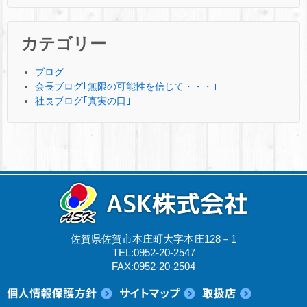
カテゴリー
ブログ
会長ブログ｢無限の可能性を信じて・・・｣
社長ブログ｢真実の口｣
佐賀県佐賀市本庄町大字本庄128－1
TEL:0952-20-2547
FAX:0952-20-2504