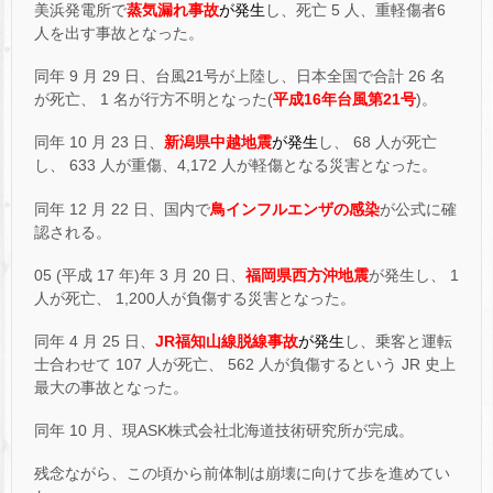
美浜発電所で
蒸気漏れ事故
が発生
し、死亡 5 人、重軽傷者6
人を出す事故となった。
同年 9 月 29 日、台風21号が上陸し、日本全国で合計 26 名
が死亡、 1 名が行方不明となった(
平成16年台風第21号
)。
同年 10 月 23 日、
新潟県中越地震
が発生
し、 68 人が死亡
し、 633 人が重傷、4,172 人が軽傷となる災害となった。
同年 12 月 22 日、国内で
鳥インフルエンザの感染
が公式に確
認される。
05 (平成 17 年)年 3 月 20 日、
福岡県西方沖地震
が発生し、 1
人が死亡、 1,200人が負傷する災害となった。
同年 4 月 25 日、
JR福知山線脱線事故
が発生
し、乗客と運転
士合わせて 107 人が死亡、 562 人が負傷するという JR 史上
最大の事故となった。
同年 10 月、現ASK株式会社北海道技術研究所が完成。
残念ながら、この頃から前体制は崩壊に向けて歩を進めてい