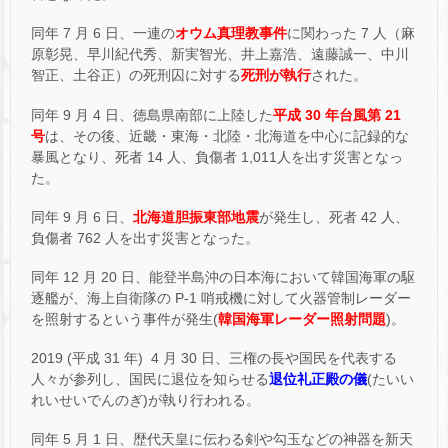
同年 7 月 6 日、一連の
オウム真理教事件
に関わった 7 人（麻
原彰晃、早川紀代秀、新実智光、井上嘉浩、遠藤誠一、中川
智正、土谷正）の死刑囚に対する
死刑が執行
された。
同年 9 月 4 日、徳島県南部に上陸した
平成 30 年台風第 21
号
は、その後、近畿・東海・北陸・北海道を中心に記録的な
暴風となり、死者 14 人、負傷者 1,011人を出す災害となっ
た。
同年 9 月 6 日、
北海道胆振東部地震
が発生し、死者 42 人、
負傷者 762 人を出す災害となった。
同年 12 月 20 日、能登半島沖の日本海において韓国海軍の駆
逐艦が、海上自衛隊の P-1 哨戒機に対して火器管制レーダー
を照射するという事件が発生(
韓国海軍レーダー照射問題
)。
2019 (平成 31 年) 4 月 30 日、三権の長や国民を代表する
人々が参列し、国民に退位を知らせる
退位礼正殿の儀
(たいい
れいせいでんのぎ)が執り行われる。
同年 5 月 1 日、歴代天皇に伝わる剣や勾玉などの神器を新天