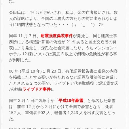
た。
会田氏は、キ〇ガ〇扱いされ、私は、金の亡者扱いされ、数
人の謀略により、全国の工務店の方たちの前に出られないよ
うに幽閉状態となっていた・・・（； ´_ゝ｀) ﾌｯ
同年 11 月 7 日、
耐震強度偽装事件
が発覚し、同じ建築士事
務所による構造計算書の偽造が 21 件あると国土交通省の発
表により発覚し、深刻な社会問題になり、うちマンション・
ホテル 12 棟については震度 5 以上で倒壊の危険性が有る事
が判明した。
06 年 (平成 18 年) 1 月 23 日、有価証券報告書に虚偽の内容
を掲載したとする疑いが持たれるなど証券取引法等に違反し
たとされる 2 つの罪で、ライブドア代表取締役：堀江貴文氏
が逮捕(
ライブドア事件
)。
同年 3 月 1 日に気象庁が「
平成18年豪雪
」と命名した豪雪
は、前年 12 月から 2 月にかけて全国で豪雪となり、死者
152 人、重傷者 902 人、軽傷者 1,243 人を出す災害となっ
た。