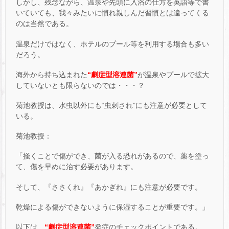
しかし、残念ながら、温泉や先頭に入浴の仕方を英語等で書
いていても、我々みたいに慣れ親しんだ習慣とは違ってくる
のは当然である。
温泉だけではなく、ホテルのプール等を利用する場合も多い
だろう。
海外から持ち込まれた
“劇症型溶連菌”
が温泉やプールで拡大
していないとも限らないのでは・・・？
菊池教授は、水虫以外にも“虫刺され”にも注意が必要として
いる。
菊池教授：
「掻くことで傷ができ、菌が入る恐れがあるので、薬を塗っ
て、傷を早めに治す必要があります。
そして、『ささくれ』『あかぎれ』にも注意が必要です。
乾燥による傷ができないように保湿することが重要です。」
以下は、
“劇症型溶連菌”
発症のチェックポイントである。