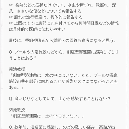
☞ 発熱などの症状だけでなく、水虫や床ずれ、靴擦れ、深
爪、ささいな傷などについても報告する
☞ 腫れの進行程度は、具体的に報告する
☞ 上図のように患部に丸を付けてから何時間経過などの情報
は具体的で医師に伝わりやすい
最後に、番組視聴者から質問への回答も参考になると思う。
Q. プールや入浴施設などから、劇症型溶連菌に感染してしま
うことはある？
菊池教授：
「劇症型溶連菌は、水の中にはいない。ただ、プールや温泉
施設の共有部分に触れることが感染リスクにつながることも
ある。」
Q. 庭いじりなどしていて、土から感染することはない？
菊池教授：
「劇症型溶連菌は、土の中にはいない。」
Q. 数年前、溶連菌に感染し、のどの激しい痛み・高熱が出