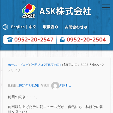
togg
navi
ホーム
›
ブログ
›
社長ブログ｢真実の口｣
›
｢真実の口」2,193 人食いバク
テリア⑥
投稿日:
2024年7月15日
作成者:
ASK Inc.
前回の続き・・・。
前回取り上げたテレ朝ニュースだが、偶然にも、私はその番
組を見ていた。