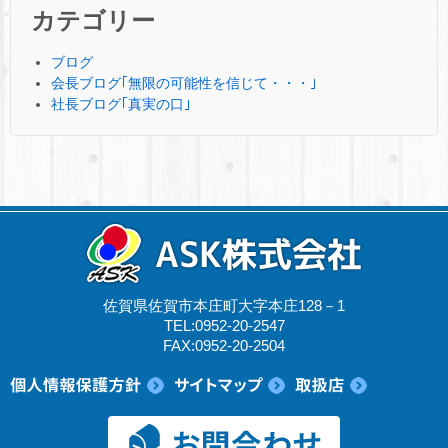
カテゴリー
ブログ
会長ブログ｢無限の可能性を信じて・・・｣
社長ブログ｢真実の口｣
佐賀県佐賀市本庄町大字本庄128－1
TEL:0952-20-2547
FAX:0952-20-2504