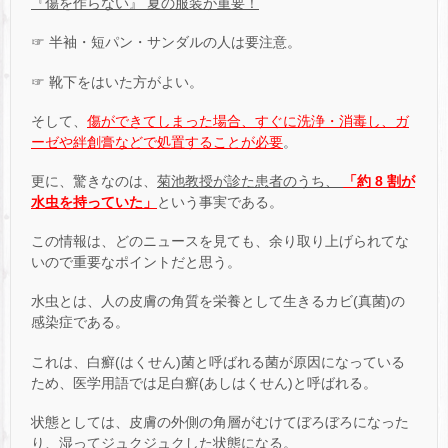
『傷を作らない』 夏の服装が重要！
☞ 半袖・短パン・サンダルの人は要注意。
☞ 靴下をはいた方がよい。
そして、
傷ができてしまった場合、すぐに洗浄・消毒し、ガ
ーゼや絆創膏などで処置することが必要
。
更に、驚きなのは、
菊池教授が診た患者のうち、
「約 8 割が
水虫を持っていた」
という事実である。
この情報は、どのニュースを見ても、余り取り上げられてな
いので重要なポイントだと思う。
水虫とは、人の皮膚の角質を栄養として生きるカビ(真菌)の
感染症である。
これは、白癬(はくせん)菌と呼ばれる菌が原因になっている
ため、医学用語では足白癬(あしはくせん)と呼ばれる。
状態としては、皮膚の外側の角層がむけてぼろぼろになった
り、湿ってジュクジュクした状態になる。