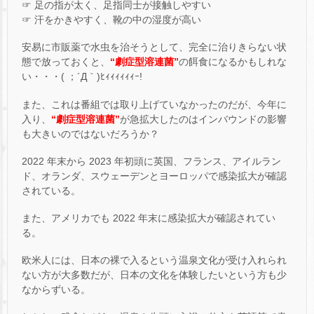
☞ 足の指が太く、足指同士が接触しやすい
☞ 汗をかきやすく、靴の中の湿度が高い
安易に市販薬で水虫を治そうとして、完全に治りきらない状
態で放っておくと、
“劇症型溶連菌”
の餌食になるかもしれな
い・・・( ；´Д｀)ﾋｨｨｨｨｨｨｰ!
また、これは番組では取り上げていなかったのだが、今年に
入り、
“劇症型溶連菌”
が急拡大したのはインバウンドの影響
も大きいのではないだろうか？
2022 年末から 2023 年初頭に英国、フランス、アイルラン
ド、オランダ、スウェーデンとヨーロッパで感染拡大が確認
されている。
また、アメリカでも 2022 年末に感染拡大が確認されてい
る。
欧米人には、日本の裸で入るという温泉文化が受け入れられ
ない方が大多数だが、日本の文化を体験したいという方も少
なからずいる。