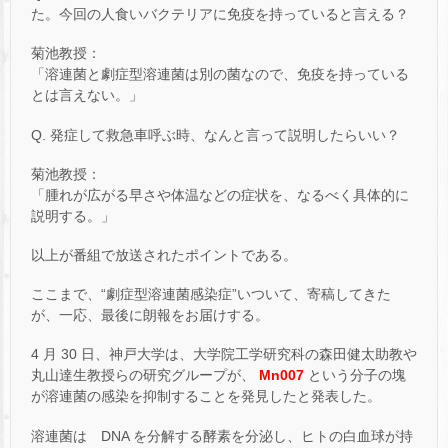
た。今回の人食いバクテリアに免疫を持っていると言える？
菊池教授：
「溶連菌と劇症型溶連菌は別の菌なので、免疫を持っている
とは言えない。」
Q. 発症して救急車呼ぶ時、なんと言って説明したらいい？
菊池教授：
「腫れが広がる早さや体温などの症状を、なるべく具体的に
説明する。」
以上が番組で放送されたポイントである。
ここまで、“劇症型溶連菌感染症”いついて、寄稿してきた
が、一応、最後に朗報をお届けする。
4 月 30 日、神戸大学は、大学院工学研究科の森田健太助教や
丸山達生教授らの研究グループが、
Mn007
という分子の塊
が溶連菌の感染を抑制することを発見したと発表した。
溶連菌は DNA を分解する酵素を分泌し、ヒトの白血球が持