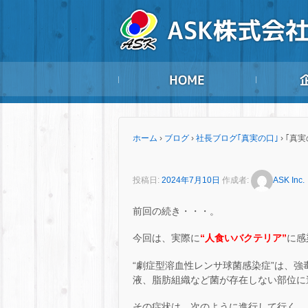
ホーム
›
ブログ
›
社長ブログ｢真実の口｣
›
｢真実
投稿日:
2024年7月10日
作成者:
ASK Inc.
前回の続き・・・。
今回は、実際に
“人食いバクテリア”
に感
“劇症型溶血性レンサ球菌感染症”は、
液、脂肪組織など菌が存在しない部位に
その症状は、次のように進行して行く。