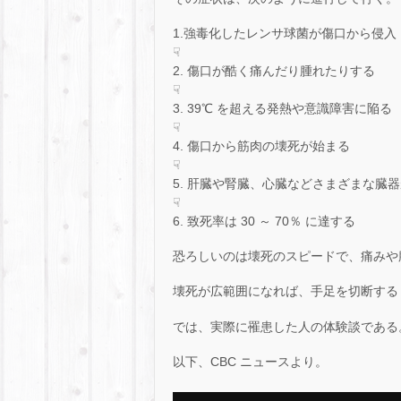
1.強毒化したレンサ球菌が傷口から侵入
☟
2. 傷口が酷く痛んだり腫れたりする
☟
3. 39℃ を超える発熱や意識障害に陥る
☟
4. 傷口から筋肉の壊死が始まる
☟
5. 肝臓や腎臓、心臓などさまざまな臓
☟
6. 致死率は 30 ～ 70％ に達する
恐ろしいのは壊死のスピードで、痛みや
壊死が広範囲になれば、手足を切断する
では、実際に罹患した人の体験談である
以下、CBC ニュースより。