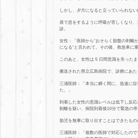
しかし、夕方になると立っていられない
肩で息をするように呼吸が苦しくなり、
診。
女性：「医師から“おそらく胎盤の剥離
になる”と言われて。その後、救急車に
このあと、女性は 5 日間意識を失った
搬送された県立広島病院で、診療にあた
三浦医師：「本当に瞬く間に、急速に症
た。」
到着した女性の意識レベルは低下し反応
剝離を疑い、病院到着後10分で緊急の
胎児を無事に取り出すことはできたもの
三浦医師：「複数の医師で対応したので