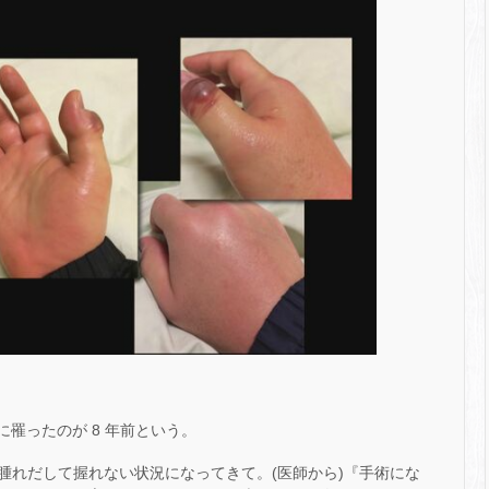
に罹ったのが 8 年前という。
腫れだして握れない状況になってきて。(医師から)『手術にな