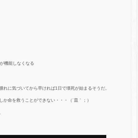
器が機能しなくなる
腫れに気づいてから早ければ1日で壊死が始まるそうだ。
しか命を救うことができない・・・（´皿｀；）
。