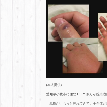
(本人提供)
愛知県小牧市に住む U・Y さんが感染症
「親指が、もっと腫れてきて。手全体が