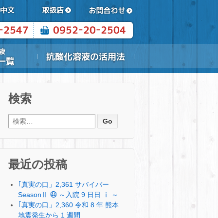
検索
検索:
最近の投稿
｢真実の口」2,361 サバイバー
SeasonⅡ ㊹ ～入院 9 日日 ⅰ ～
｢真実の口」2,360 令和 8 年 熊本
地震発生から 1 週間