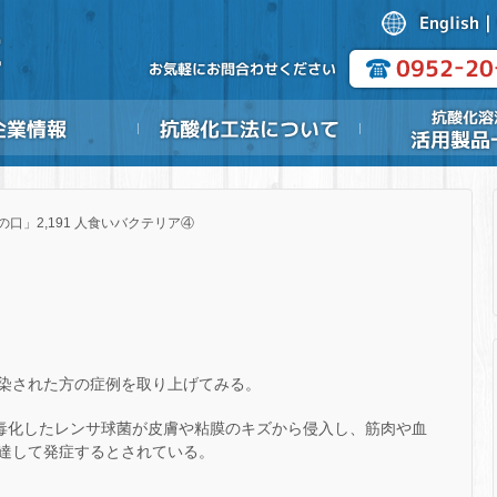
の口」2,191 人食いバクテリア④
染された方の症例を取り上げてみる。
強毒化したレンサ球菌が皮膚や粘膜のキズから侵入し、筋肉や血
達して発症するとされている。